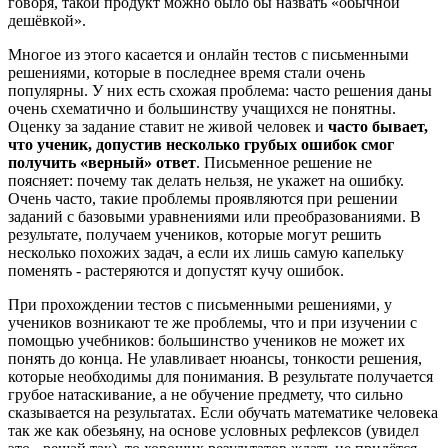
говоря, такой продукт можно было бы назвать «обычной
дешёвкой».
Многое из этого касается и онлайн тестов с письменными
решениями, которые в последнее время стали очень
популярны. У них есть схожая проблема: часто решения даны
очень схематично и большинству учащихся не понятны.
Оценку за задание ставит не живой человек и
часто бывает,
что ученик, допустив несколько грубых ошибок смог
получить «верный» ответ
. Письменное решение не
поясняет: почему так делать нельзя, не укажет на ошибку.
Очень часто, такие проблемы проявляются при решении
заданий с базовыми уравнениями или преобразованиями. В
результате, получаем учеников, которые могут решить
несколько похожих задач, а если их лишь самую капельку
поменять - растеряются и допустят кучу ошибок.
При прохождении тестов с письменными решениями, у
учеников возникают те же проблемы, что и при изучении с
помощью учебников: большинство учеников не может их
понять до конца. Не улавливает нюансы, тонкости решения,
которые необходимы для понимания. В результате получается
грубое натаскивание, а не обучение предмету, что сильно
сказывается на результатах. Если обучать математике человека
так же как обезьяну, на основе условных рефлексов (увидел