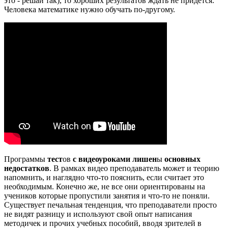
это - решай так), то хороших результатов ждать не придётся.
Человека математике нужно обучать по-другому.
Программы
тест
ов
с видеоуроками лишен
ы
основных
недостатков
. В рамках видео преподаватель может и теорию
напомнить, и наглядно что-то пояснить, если считает это
необходимым. Конечно же, не все они ориентированы на
учеников которые пропустили занятия и что-то не поняли.
Существует печальная тенденция, что преподаватели просто
не видят разницу и используют свой опыт написания
методичек и прочих учебных пособий, вводя зрителей в