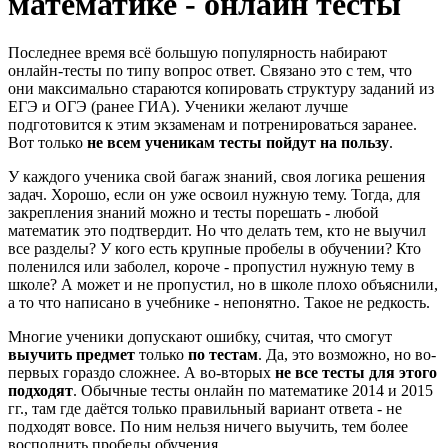
математике - онлайн тесты
Последнее время всё большую популярность набирают
онлайн-тесты по типу вопрос ответ. Связано это с тем, что
они максимально стараются копировать структуру заданий из
ЕГЭ и ОГЭ (ранее ГИА). Ученики желают лучше
подготовится к этим экзаменам и потренироваться заранее.
Вот только
не всем ученикам тесты пойдут на пользу
.
У каждого ученика свой багаж знаний, своя логика решения
задач. Хорошо, если он уже освоил нужную тему. Тогда, для
закрепления знаний можно и тесты порешать - любой
математик это подтвердит. Но что делать тем, кто не выучил
все разделы? У кого есть крупные пробелы в обучении? Кто
поленился или заболел, короче - пропустил нужную тему в
школе? А может и не пропустил, но в школе плохо объяснили,
а то что написано в учебнике - непонятно. Такое не редкость.
Многие ученики допускают ошибку, считая, что смогут
выучить предмет
только
по тестам
. Да, это возможно, но во-
первых гораздо сложнее. А во-вторых
не все тесты для этого
подходят
. Обычные тесты онлайн по математике 2014 и 2015
гг., там где даётся только правильный вариант ответа - не
подходят вовсе. По ним нельзя ничего выучить, тем более
восполнить пробелы обучения.