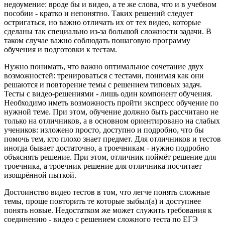
недоумение: вроде бы и видео, а те же слова, что и в учебном
пособии - кратко и непонятно. Таких решений следует
остригаться, но важно отличать их от тех видео, которые
сделаны так специально из-за большой сложности задачи. В
таком случае важно соблюдать пошаговую программу
обучения и подготовки к тестам.
Нужно понимать, что важно оптимальное сочетание двух
возможностей: тренироваться с тестами, понимая как они
решаются и повторение темы с решением типовых задач.
Тесты с видео-решениями - лишь один компонент обучения.
Необходимо иметь возможность пройти экспресс обучение по
нужной теме. При этом, обучение должно быть рассчитано не
только на отличников, а в основном ориентировано на слабых
учеников: изложено просто, доступно и подробно, что бы
помочь тем, кто плохо знает предмет. Для отличников и тестов
иногда бывает достаточно, а троечникам - нужно подробно
объяснять решение. При этом, отличник поймёт решение для
троечника, а троечник решение для отличника посчитает
изощрённой пыткой.
Достоинство видео тестов в том, что легче понять сложные
темы, проще повторить те которые зыбыл(а) и доступнее
понять новые. Недостатком же может служить требования к
соединению - видео с решением сложного теста по ЕГЭ