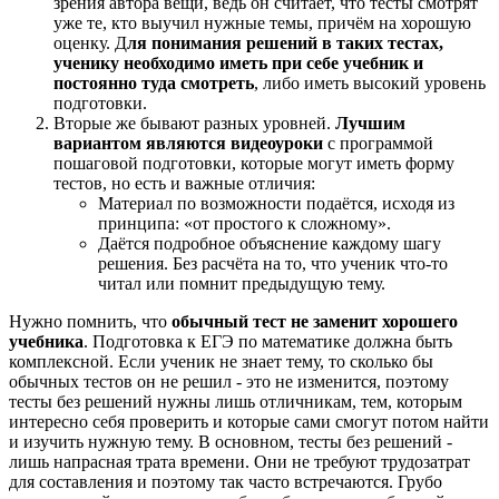
зрения автора вещи, ведь он считает, что тесты смотрят
уже те, кто выучил нужные темы, причём на хорошую
оценку. Д
ля понимания решений в таких тестах,
ученику необходимо иметь при себе учебник и
постоянно туда смотреть
, либо иметь высокий уровень
подготовки.
Вторые же бывают разных уровней.
Лучшим
вариантом являются видеоуроки
с программой
пошаговой подготовки, которые могут иметь форму
тестов, но есть и важные отличия:
Материал по возможности подаётся, исходя из
принципа: «от простого к сложному».
Даётся подробное объяснение каждому шагу
решения. Без расчёта на то, что ученик что-то
читал или помнит предыдущую тему.
Нужно помнить, что
обычный тест не заменит хорошего
учебника
. Подготовка к ЕГЭ по математике должна быть
комплексной. Если ученик не знает тему, то сколько бы
обычных тестов он не решил - это не изменится, поэтому
тесты без решений нужны лишь отличникам, тем, которым
интересно себя проверить и которые сами смогут потом найти
и изучить нужную тему. В основном, тесты без решений -
лишь напрасная трата времени. Они не требуют трудозатрат
для составления и поэтому так часто встречаются. Грубо