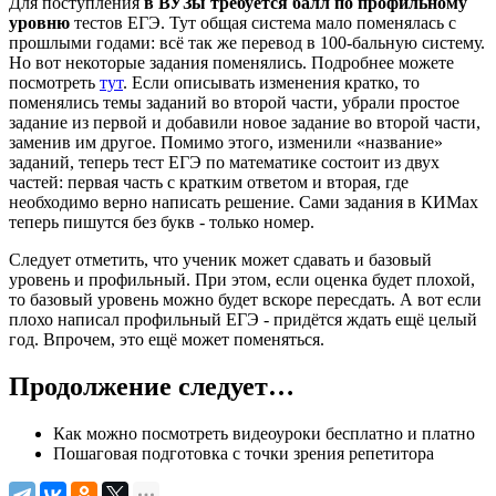
Для поступления
в ВУЗы требуется балл по профильному
уровню
тестов ЕГЭ. Тут общая система мало поменялась с
прошлыми годами: всё так же перевод в 100-бальную систему.
Но вот некоторые задания поменялись. Подробнее можете
посмотреть
тут
. Если описывать изменения кратко, то
поменялись темы заданий во второй части, убрали простое
задание из первой и добавили новое задание во второй части,
заменив им другое. Помимо этого, изменили «название»
заданий, теперь тест ЕГЭ по математике состоит из двух
частей: первая часть с кратким ответом и вторая, где
необходимо верно написать решение. Сами задания в КИМах
теперь пишутся без букв - только номер.
Следует отметить, что ученик может сдавать и базовый
уровень и профильный. При этом, если оценка будет плохой,
то базовый уровень можно будет вскоре пересдать. А вот если
плохо написал профильный ЕГЭ - придётся ждать ещё целый
год. Впрочем, это ещё может поменяться.
Продолжение следует…
Как можно посмотреть видеоуроки бесплатно и платно
Пошаговая подготовка с точки зрения репетитора