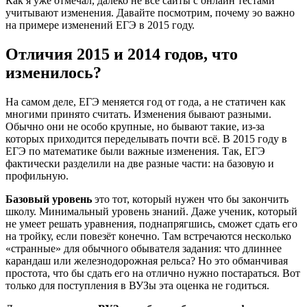
Как я уже отмечал, далеко не все сайты с онлайн тестами
учитывают изменения. Давайте посмотрим, почему эо важно
на примере изменений ЕГЭ в 2015 году.
Отличия 2015 и 2014 годов, что
изменилось?
На самом деле, ЕГЭ меняется год от года, а не статичен как
многими принято считать. Изменения бывают разными.
Обычно они не особо крупные, но бывают такие, из-за
которых приходится переделывать почти всё. В 2015 году в
ЕГЭ по математике были важные изменения. Так, ЕГЭ
фактически разделили на две разные части: на базовую и
профильную.
Базовый уровень
это тот, который нужен что бы закончить
школу. Минимальный уровень знаний. Даже ученик, который
не умеет решать уравнения, поднапрягшись, сможет сдать его
на тройку, если повезёт конечно. Там встречаются несколько
«странные» для обычного обывателя задания: что длиннее
карандаш или железнодорожная рельса? Но это обманчивая
простота, что бы сдать его на отлично нужно постараться. Вот
только для поступления в ВУЗы эта оценка не годиться.