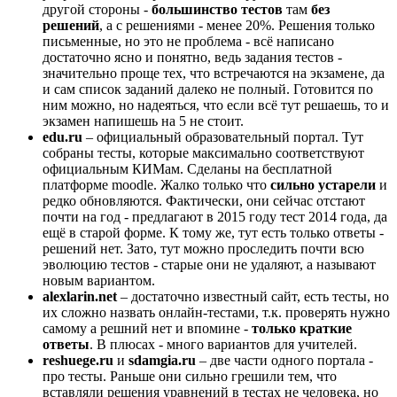
другой стороны -
большинство тестов
там
без
решений
, а с решениями - менее 20%. Решения только
письменные, но это не проблема - всё написано
достаточно ясно и понятно, ведь задания тестов -
значительно проще тех, что встречаются на экзамене, да
и сам список заданий далеко не полный. Готовится по
ним можно, но надеяться, что если всё тут решаешь, то и
экзамен напишешь на 5 не стоит.
edu.ru
– официальный образовательный портал. Тут
собраны тесты, которые максимально соответствуют
официальным КИМам. Сделаны на бесплатной
платформе moodle. Жалко только что
сильно устарели
и
редко обновляются. Фактически, они сейчас отстают
почти на год - предлагают в 2015 году тест 2014 года, да
ещё в старой форме. К тому же, тут есть только ответы -
решений нет. Зато, тут можно проследить почти всю
эволюцию тестов - старые они не удаляют, а называют
новым вариантом.
alexlarin.net
– достаточно известный сайт, есть тесты, но
их сложно назвать онлайн-тестами, т.к. проверять нужно
самому а решний нет и впомине -
только краткие
ответы
. В плюсах - много вариантов для учителей.
reshuege.ru
и
sdamgia.ru
– две части одного портала -
про тесты. Раньше они сильно грешили тем, что
вставляли решения уравнений в тестах не человека, но