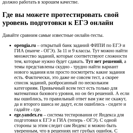
должно работать в хорошем качестве.
Где вы можете протестировать свой
уровень подготовки к ЕГЭ онлайн
Давайте сравним самые известные онлайн-тесты.
opengia.ru
– открытый банк заданий ФИПИ по ЕГЭ и
ГИА (нынче - ОГЭ). За 11 и 9 классы. Тут можно найти
множество заданий, которые соответствуют сложности
тем, которые нужно будет сдавать.
Тут нет решений
, а
темы представлены скудно - трудно найти вариант
нового задания или просто посмотреть: какие задания
есть. Фактически, это даже не совсем тест, а скорее
список заданий, разбросанный по нескольким
категориям. Привычный всем тест есть только для
математики базового уровня, но он без решений. А если
вы ошиблись, то правильный ответ вам уже не скажут,
да и второго шанса не дадут, если ошиблись - сидите и
гадайте - где.
ege.yandex.ru
– система тестирования от Яндекса для
подготовки к ЕГЭ и ГИА (теперь - ОГЭ). С одной
стороны за этим следит сам Яндекс и можно быть
уверенным, что в решениях нет грубых ошибок. С