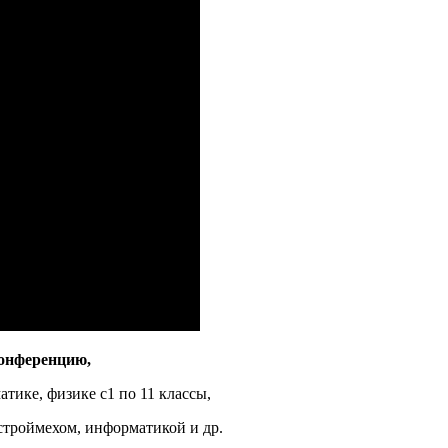
конференцию,
тике, физике с1 по 11 классы,
строймехом, информатикой и др.