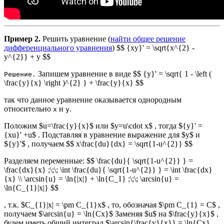
Пример 2.
Решить уравнение (
найти общее решение
дифференциального уравнения
) $$ {xy}' = \sqrt{x^{2} -
y^{2}} + y $$
Запишем уравнение в виде $$ {y}' = \sqrt{ 1 - \left (
Решение.
\frac{y}{x} \right )^{2} } + \frac{y}{x} $$
так что данное уравнение оказывается однородным
относительно
и
.
x
y
Положим $u=\frac{y}{x}$ или $y=u\cdot x$ , тогда ${y}' =
{xu}' +u$ . Подставляя в уравнение выражение для $y$ и
${y}'$ , получаем $$ x\frac{du}{dx} = \sqrt{1-u^{2}} $$
Разделяем переменные: $$ \frac{du}{ \sqrt{1-u^{2}} } =
\frac{dx}{x} ;\;\; \int \frac{du}{ \sqrt{1-u^{2}} } = \int \frac{dx}
{x} \\ \arcsin{u} = \ln{|x|} + \ln{C_1} ;\;\; \arcsin{u} =
\ln{C_{1}|x|} $$
, т.к. $C_{1}|x| = \pm C_{1}x$ , то, обозначая $\pm C_{1} = C$ ,
получаем $\arcsin{u} = \ln{Cx}$ Заменяя $u$ на $\frac{y}{x}$ ,
будем иметь общий интеграл $\arcsin{\frac{y}{x}} = \ln{Cx}