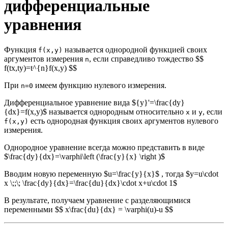
дифференциальные
уравнения
Функция
называется однородной функцией своих
f(x,y)
аргументов измерения
, если справедливо тождество $$
n
f(tx,ty)=t^{n}f(x,y) $$
При
имеем функцию нулевого измерения.
n=0
Дифференциальное уравнение вида ${y}'=\frac{dy}
{dx}=f(x,y)$ называется однородным относительно
и
, если
x
y
есть однородная функция своих аргументов нулевого
f(x,y)
измерения.
Однородное уравнение всегда можно представить в виде
$\frac{dy}{dx}=\varphi\left (\frac{y}{x} \right )$
Вводим новую переменную $u=\frac{y}{x}$ , тогда $y=u\cdot
x \;;\; \frac{dy}{dx}=\frac{du}{dx}\cdot x+u\cdot 1$
В результате, получаем уравнение с разделяющимися
переменными $$ x\frac{du}{dx} = \varphi(u)-u $$