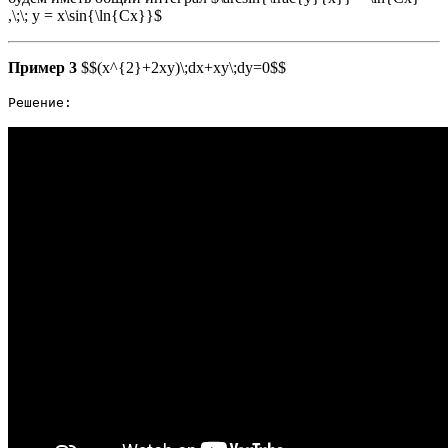
,\;\; y = x\sin{\ln{Cx}}$
Пример 3
$$(x^{2}+2xy)\;dx+xy\;dy=0$$
Решение: