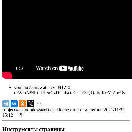
youtube.com/watch?v=N1Zt0-
orWmA&list=PL5rCzDCkBctcG_LfXQQeIyIRrrVjZpcBv
subjects/economics/start.txt
· Последние изменения: 2021/11/27
15:12 —
¶
Инструменты страницы