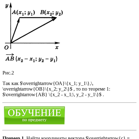
Рис.2
Так как $\overrightarrow{ОА}\{х_1; y_1\},\,
\overrightarrow{ОВ}\{х_2; у_2\}$ , то по теореме 1:
$\overrightarrow{АВ} \{х_2 - х_1;\, у_2 - у_1\}$ .
Пример 1.
Найти координаты вектора $\overrightarrow{c} =