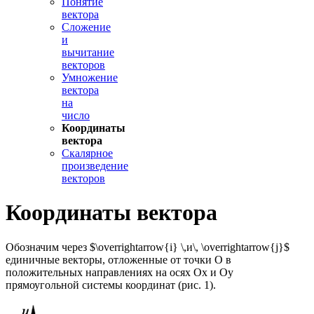
Понятие
вектора
Сложение
и
вычитание
векторов
Умножение
вектора
на
число
Координаты
вектора
Скалярное
произведение
векторов
Координаты вектора
Обозначим через $\overrightarrow{i} \,и\, \overrightarrow{j}$
единичные векторы, отложенные от точки О в
положительных направлениях на осях Ох и Оу
прямоугольной системы координат (рис. 1).