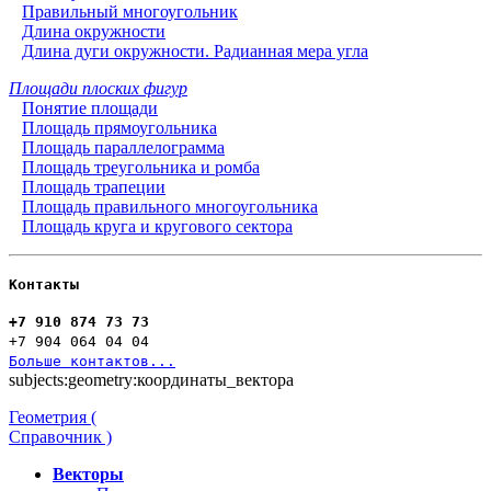
Правильный многоугольник
Длина окружности
Длина дуги окружности. Радианная мера угла
Площади плоских фигур
Понятие площади
Площадь прямоугольника
Площадь параллелограмма
Площадь треугольника и ромба
Площадь трапеции
Площадь правильного многоугольника
Площадь круга и кругового сектора
Контакты
+7 910 874 73 73
+7 904 064 04 04
Больше контактов...
subjects:geometry:координаты_вектора
Геометрия (
Справочник )
Векторы