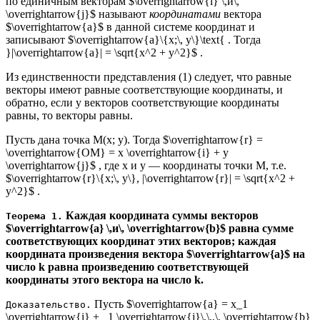
по единичным векторам $\overrightarrow{i} \,и\,
\overrightarrow{j}$ называют
координатами
вектора
$\overrightarrow{a}$ в данной системе координат и
записывают $\overrightarrow{a}\{х;\, у\}\text{ . Тогда
}|\overrightarrow{a}| = \sqrt{x^2 + у^2}$ .
Из единственности представления (1) следует, что равные
векторы имеют равные соответствующие координаты, и
обратно, если у векторов соответствующие координаты
равны, то векторы равны.
Пусть дана точка М(х; у). Тогда $\overrightarrow{r} =
\overrightarrow{ОМ} = x \overrightarrow{i} + y
\overrightarrow{j}$ , где х и у — координаты точки М, т.е.
$\overrightarrow{r}\{х;\, у\}, |\overrightarrow{r}| = \sqrt{x^2 +
у^2}$ .
Каждая координата суммы векторов
Теорема 1.
$\overrightarrow{a} \,и\, \overrightarrow{b}$ равна сумме
соответствующих координат этих векторов; каждая
координата произведения вектора $\overrightarrow{a}$ на
число k равна произведению соответствующей
координаты этого вектора на число k.
Пусть $\overrightarrow{a} = x_1
Доказательство.
\overrightarrow{i} + _1 \overrightarrow{j}\,\,,\, \overrightarrow{b}