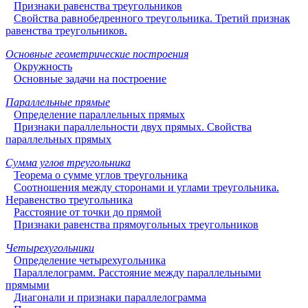
Признаки равенства треугольников
Свойства равнобедренного треугольника. Третий признак
равенства треугольников.
Основные геометрические построения
Окружность
Основные задачи на построение
Параллельные прямые
Определение параллельных прямых
Признаки параллельности двух прямых. Свойства
параллельных прямых
Сумма углов треугольника
Теорема о сумме углов треугольника
Соотношения между сторонами и углами треугольника.
Неравенство треугольника
Расстояние от точки до прямой
Признаки равенства прямоугольных треугольников
Четырехугольники
Определение четырехугольника
Параллелограмм. Расстояние между параллельными
прямыми
Диагонали и признаки параллелограмма