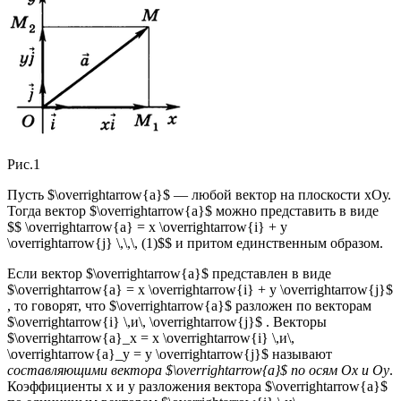
Рис.1
Пусть $\overrightarrow{a}$ — любой вектор на плоскости хОу.
Тогда вектор $\overrightarrow{a}$ можно представить в виде
$$ \overrightarrow{a} = x \overrightarrow{i} + y
\overrightarrow{j} \,\,\, (1)$$ и притом единственным образом.
Если вектор $\overrightarrow{a}$ представлен в виде
$\overrightarrow{a} = x \overrightarrow{i} + у \overrightarrow{j}$
, то говорят, что $\overrightarrow{a}$ разложен по векторам
$\overrightarrow{i} \,и\, \overrightarrow{j}$ . Векторы
$\overrightarrow{a}_х = x \overrightarrow{i} \,и\,
\overrightarrow{a}_у = у \overrightarrow{j}$ называют
составляющими вектора $\overrightarrow{a}$ по осям Ох и Оу
.
Коэффициенты х и у разложения вектора $\overrightarrow{a}$