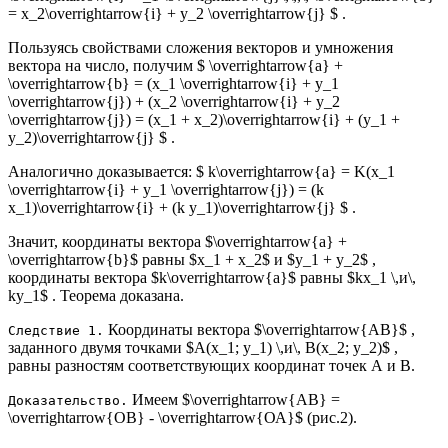
= x_2\overrightarrow{i} + y_2 \overrightarrow{j} $ .
Пользуясь свойствами сложения векторов и умножения
вектора на число, получим $ \overrightarrow{a} +
\overrightarrow{b} = (x_1 \overrightarrow{i} + y_1
\overrightarrow{j}) + (x_2 \overrightarrow{i} + y_2
\overrightarrow{j}) = (x_1 + x_2)\overrightarrow{i} + (y_1 +
y_2)\overrightarrow{j} $ .
Аналогично доказывается: $ k\overrightarrow{a} = K(x_1
\overrightarrow{i} + y_1 \overrightarrow{j}) = (k
x_1)\overrightarrow{i} + (k y_1)\overrightarrow{j} $ .
Значит, координаты вектора $\overrightarrow{a} +
\overrightarrow{b}$ равны $х_1 + х_2$ и $у_1 + у_2$ ,
координаты вектора $k\overrightarrow{a}$ равны $kx_1 \,и\,
ky_1$ . Теорема доказана.
Координаты вектора $\overrightarrow{АВ}$ ,
Следствие 1.
заданного двумя точками $А(х_1; у_1) \,и\, В(х_2; у_2)$ ,
равны разностям соответствующих координат точек А и В.
Имеем $\overrightarrow{АВ} =
Доказательство.
\overrightarrow{ОВ} - \overrightarrow{ОА}$ (рис.2).