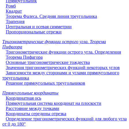
Прямоугольник
Ромб
Квадрат
Теорема Фалеса. Средняя линия треугольника
Трапеция
Центральная и осевая симметрии
Пропорциональные отрезки
Тригонометрические функции острого угла. Теорема
Пифагора
Тригонометрические функции острого угла. Определения
Теорема Пифагора
Основные тригонометрические тождества
Значения тригонометрических функций некоторых углов
Зависимости между сторонами и углами прямоугольного
треугольника
Решение прямоугольных треугольников
Прямоугольные координаты
Координатная ось
Прямоугольная система координат на плоскости
Расстояние между точками
Координаты середины отрезка
Определение тригонометрических функций для любого угла
от 0 до 180°