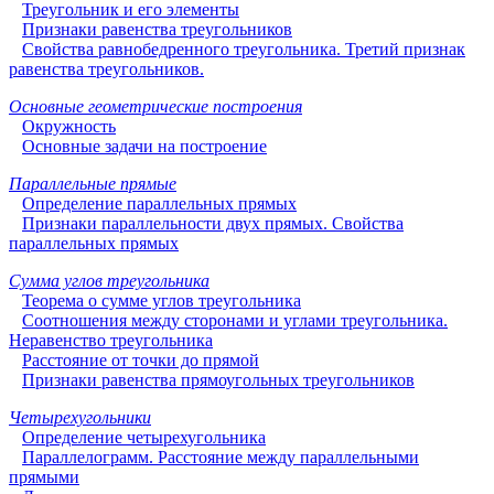
Треугольник и его элементы
Признаки равенства треугольников
Свойства равнобедренного треугольника. Третий признак
равенства треугольников.
Основные геометрические построения
Окружность
Основные задачи на построение
Параллельные прямые
Определение параллельных прямых
Признаки параллельности двух прямых. Свойства
параллельных прямых
Сумма углов треугольника
Теорема о сумме углов треугольника
Соотношения между сторонами и углами треугольника.
Неравенство треугольника
Расстояние от точки до прямой
Признаки равенства прямоугольных треугольников
Четырехугольники
Определение четырехугольника
Параллелограмм. Расстояние между параллельными
прямыми