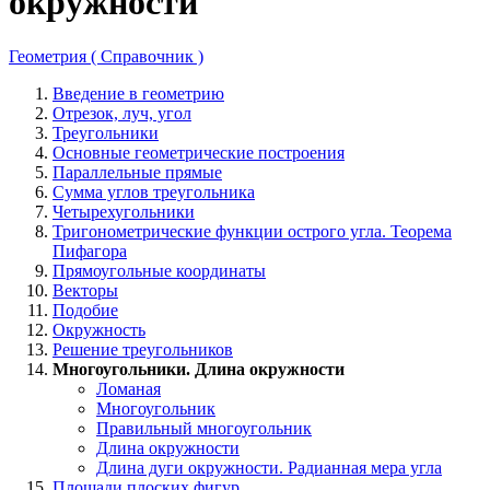
окружности
Геометрия ( Справочник )
Введение в геометрию
Отрезок, луч, угол
Треугольники
Основные геометрические построения
Параллельные прямые
Сумма углов треугольника
Четырехугольники
Тригонометрические функции острого угла. Теорема
Пифагора
Прямоугольные координаты
Векторы
Подобие
Окружность
Решение треугольников
Многоугольники. Длина окружности
Ломаная
Многоугольник
Правильный многоугольник
Длина окружности
Длина дуги окружности. Радианная мера угла
Площади плоских фигур