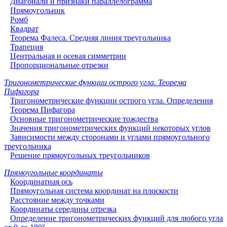
Диагонали и признаки параллелограмма
Прямоугольник
Ромб
Квадрат
Теорема Фалеса. Средняя линия треугольника
Трапеция
Центральная и осевая симметрии
Пропорциональные отрезки
Тригонометрические функции острого угла. Теорема
Пифагора
Тригонометрические функции острого угла. Определения
Теорема Пифагора
Основные тригонометрические тождества
Значения тригонометрических функций некоторых углов
Зависимости между сторонами и углами прямоугольного
треугольника
Решение прямоугольных треугольников
Прямоугольные координаты
Координатная ось
Прямоугольная система координат на плоскости
Расстояние между точками
Координаты середины отрезка
Определение тригонометрических функций для любого угла