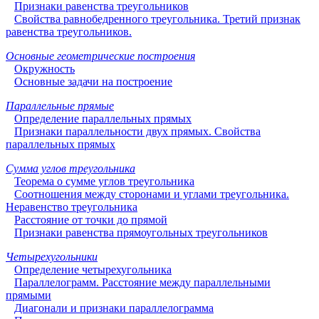
Признаки равенства треугольников
Свойства равнобедренного треугольника. Третий признак
равенства треугольников.
Основные геометрические построения
Окружность
Основные задачи на построение
Параллельные прямые
Определение параллельных прямых
Признаки параллельности двух прямых. Свойства
параллельных прямых
Сумма углов треугольника
Теорема о сумме углов треугольника
Соотношения между сторонами и углами треугольника.
Неравенство треугольника
Расстояние от точки до прямой
Признаки равенства прямоугольных треугольников
Четырехугольники
Определение четырехугольника
Параллелограмм. Расстояние между параллельными
прямыми
Диагонали и признаки параллелограмма