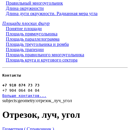
Правильный многоугольник
Длина окружности
Длина дуги окружности. Радианная мера угла
Площади плоских фигур
Понятие площади
Площадь прямоугольника
Площадь параллелограмма
Площадь треугольника и ромба
Площадь трапеции
Площадь правильного многоугольника
Площадь круга и кругового сектора
Контакты
+7 910 874 73 73
+7 904 064 04 04
Больше контактов...
subjects:geometry:отрезок_луч_угол
Отрезок, луч, угол
Геометрия ( Справочник )