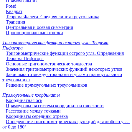
Прямоугольник
Ромб
Квадрат
Теорема Фалеса. Средняя линия треугольника
Трапеция
Центральная и осевая симметрии
Пропорциональные отрезки
Тригонометрические функции острого угла. Теорема
Пифагора
Тригонометрические функции острого угла. Определения
Теорема Пифагора
Основные тригонометрические тождества
Значения тригонометрических функций некоторых углов
Зависимости между сторонами и углами прямоугольного
треугольника
Решение прямоугольных треугольников
Прямоугольные координаты
Координатная ось
Прямоугольная система координат на плоскости
Расстояние между точками
Координаты середины отрезка
Определение тригонометрических функций для любого угла
от 0 до 180°