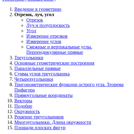
Введение в геометрию
Отрезок, луч, угол
Отрезок
Луч и полуплоскость
Угол
Измерение отрезков
Измерение углов
Смежные и вертикальные углы.
Перпендикулярные прямые
Треугольники
Основные геометрические построения
Параллельные прямые
Сумма углов треугольника
Четырехугольники
Тригонометрические функции острого угла. Теорема
Пифагора
Прямоугольные координаты
Векторы
Подобие
Окружность
Решение треугольников
Многоугольники. Длина окружности
Площади плоских фигур