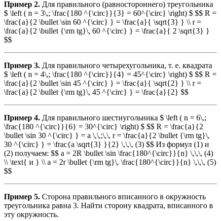
Пример 2.
Для правильного (равностороннего) треугольника
$ \left ( n = 3\,; \frac{180 ^{\circ}}{3} = 60^{\circ} \right) $ $$ R =
\frac{a}{2 \bullet \sin 60 ^{\circ} } = \frac{a}{ \sqrt{3} } \\ r =
\frac{a}{2 \bullet {\rm tg}\, 60 ^{\circ} } = \frac{a}{ 2 \sqrt{3} }
$$
Пример 3.
Для правильного четырехугольника, т. е. квадрата
$ \left ( n = 4\,; \frac{180 ^{\circ}}{4} = 45^{\circ} \right) $ $$ R =
\frac{a}{2 \bullet \sin 45 ^{\circ} } = \frac{a}{ \sqrt{2} } \\ r =
\frac{a}{2 \bullet {\rm tg}\, 45 ^{\circ} } = \frac{a}{2} $$
Пример 4.
Для правильного шестиугольника $ \left ( n = 6\,;
\frac{180 ^{\circ}}{6} = 30^{\circ} \right) $ $$ R = \frac{a}{2
\bullet \sin 30 ^{\circ} } = a \,\,;\,\, r = \frac{a}{2 \bullet {\rm tg}\,
30 ^{\circ} } = \frac{a \sqrt{3} }{2} \,\,\, (3) $$ Из формул (1) и
(2) получаем: $$ a = 2R \bullet \sin \frac{180^{\circ}}{n} \,\,\, (4)
\\ \text{ и } \\ a = 2r \bullet {\rm tg}\, \frac{180^{\circ}}{n} \,\,\, (5)
$$
Пример 5.
Сторона правильного вписанного в окружность
треугольника равна 3. Найти сторону квадрата, вписанного в
эту окружность.