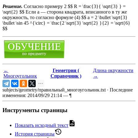
Решение.
Согласно примеру 2 $$ R = \frac{3}{ \sqrt{3} } =
\sqrt{2} $$ Если a — сторона квадрата, вписанного в ту же
окружность, то согласно формуле (4) $$ a = 2 \bullet \sqrt{3}
\bullet \sin 45 ^{\circ} = \frac{2 \sqrt{3} \sqrt{2} }{2} = \sqrt{6}
$$
←
Геометрия (
Длина окружности
Многоугольник
Справочник )
→
subjects/geometry/правильный_многоугольник.txt
· Последние
изменения: 2014/09/29 21:14 —
¶
Инструменты страницы
Показать исходный текст
История страницы