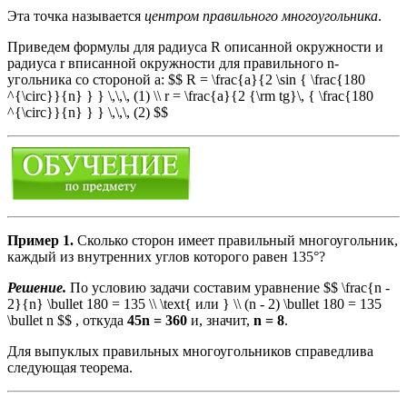
Эта точка называется
центром правильного многоугольника
.
Приведем формулы для радиуса R описанной окружности и
радиуса r вписанной окружности для правильного n-
угольника со стороной а: $$ R = \frac{a}{2 \sin { \frac{180
^{\circ}}{n} } } \,\,\, (1) \\ r = \frac{a}{2 {\rm tg}\, { \frac{180
^{\circ}}{n} } } \,\,\, (2) $$
Пример 1.
Сколько сторон имеет правильный многоугольник,
каждый из внутренних углов которого равен 135°?
Решение.
По условию задачи составим уравнение $$ \frac{n -
2}{n} \bullet 180 = 135 \\ \text{ или } \\ (n - 2) \bullet 180 = 135
\bullet n $$ , откуда
45n = 360
и, значит,
n = 8
.
Для выпуклых правильных многоугольников справедлива
следующая теорема.