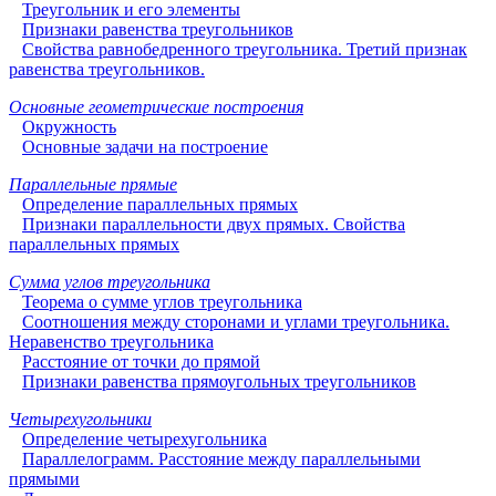
Треугольник и его элементы
Признаки равенства треугольников
Свойства равнобедренного треугольника. Третий признак
равенства треугольников.
Основные геометрические построения
Окружность
Основные задачи на построение
Параллельные прямые
Определение параллельных прямых
Признаки параллельности двух прямых. Свойства
параллельных прямых
Сумма углов треугольника
Теорема о сумме углов треугольника
Соотношения между сторонами и углами треугольника.
Неравенство треугольника
Расстояние от точки до прямой
Признаки равенства прямоугольных треугольников
Четырехугольники
Определение четырехугольника
Параллелограмм. Расстояние между параллельными
прямыми