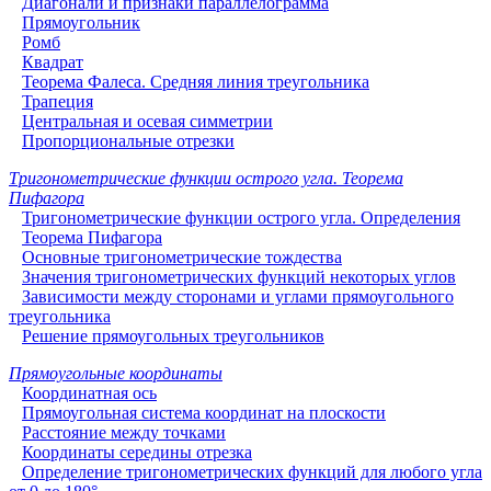
Диагонали и признаки параллелограмма
Прямоугольник
Ромб
Квадрат
Теорема Фалеса. Средняя линия треугольника
Трапеция
Центральная и осевая симметрии
Пропорциональные отрезки
Тригонометрические функции острого угла. Теорема
Пифагора
Тригонометрические функции острого угла. Определения
Теорема Пифагора
Основные тригонометрические тождества
Значения тригонометрических функций некоторых углов
Зависимости между сторонами и углами прямоугольного
треугольника
Решение прямоугольных треугольников
Прямоугольные координаты
Координатная ось
Прямоугольная система координат на плоскости
Расстояние между точками
Координаты середины отрезка
Определение тригонометрических функций для любого угла