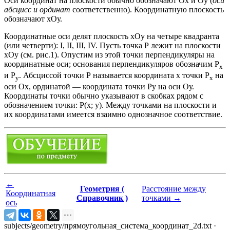
Оси координат на плоскости обычно обозначают Ох и Оу (
оси
абсцисс и ординат
соответственно). Координатную плоскость
обозначают хОу.
Координатные оси делят плоскость хОу на четыре квадранта
(или четверти): I, II, III, IV. Пусть точка Р лежит на плоскости
хОу (см. рис.1). Опустим из этой точки перпендикуляры на
координатные оси; основания перпендикуляров обозначим P
x
и P
. Абсциссой точки Р называется координата х точки Р
на
y
х
оси Ох, ординатой — координата точки Ру на оси Оу.
Координаты точки обычно указывают в скобках рядом с
обозначением точки: Р(х; у). Между точками на плоскости и
их координатами имеется взаимно однозначное соответствие.
←
Геометрия (
Расстояние между
Координатная
Справочник )
точками
→
ось
subjects/geometry/прямоугольная_система_координат_2d.txt
·