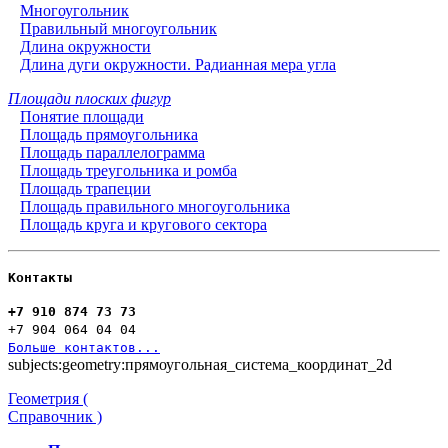
Многоугольник
Правильный многоугольник
Длина окружности
Длина дуги окружности. Радианная мера угла
Площади плоских фигур
Понятие площади
Площадь прямоугольника
Площадь параллелограмма
Площадь треугольника и ромба
Площадь трапеции
Площадь правильного многоугольника
Площадь круга и кругового сектора
Контакты
+7 910 874 73 73
+7 904 064 04 04
Больше контактов...
subjects:geometry:прямоугольная_система_координат_2d
Геометрия (
Справочник )