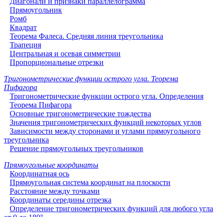
Диагонали и признаки параллелограмма
Прямоугольник
Ромб
Квадрат
Теорема Фалеса. Средняя линия треугольника
Трапеция
Центральная и осевая симметрии
Пропорциональные отрезки
Тригонометрические функции острого угла. Теорема
Пифагора
Тригонометрические функции острого угла. Определения
Теорема Пифагора
Основные тригонометрические тождества
Значения тригонометрических функций некоторых углов
Зависимости между сторонами и углами прямоугольного
треугольника
Решение прямоугольных треугольников
Прямоугольные координаты
Координатная ось
Прямоугольная система координат на плоскости
Расстояние между точками
Координаты середины отрезка
Определение тригонометрических функций для любого угла