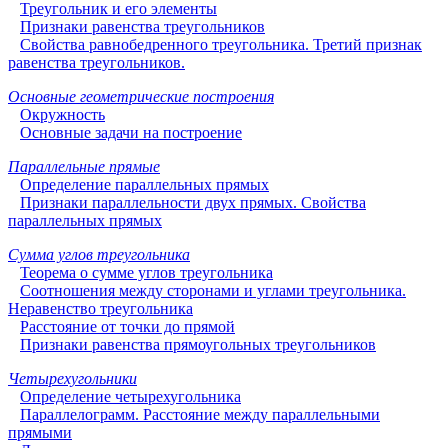
Треугольник и его элементы
Признаки равенства треугольников
Свойства равнобедренного треугольника. Третий признак
равенства треугольников.
Основные геометрические построения
Окружность
Основные задачи на построение
Параллельные прямые
Определение параллельных прямых
Признаки параллельности двух прямых. Свойства
параллельных прямых
Сумма углов треугольника
Теорема о сумме углов треугольника
Соотношения между сторонами и углами треугольника.
Неравенство треугольника
Расстояние от точки до прямой
Признаки равенства прямоугольных треугольников
Четырехугольники
Определение четырехугольника
Параллелограмм. Расстояние между параллельными
прямыми