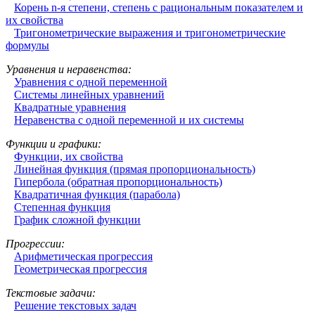
Корень n-я степени, степень с рациональным показателем и
их свойства
Тригонометрические выражения и тригонометрические
формулы
Уравнения и неравенства:
Уравнения с одной переменной
Системы линейных уравнений
Квадратные уравнения
Неравенства с одной переменной и их системы
Функции и графики:
Функции, их свойства
Линейная функция (прямая пропорциональность)
Гипербола (обратная пропорциональность)
Квадратичная функция (парабола)
Степенная функция
График сложной функции
Прогрессии:
Арифметическая прогрессия
Геометрическая прогрессия
Текстовые задачи:
Решение текстовых задач