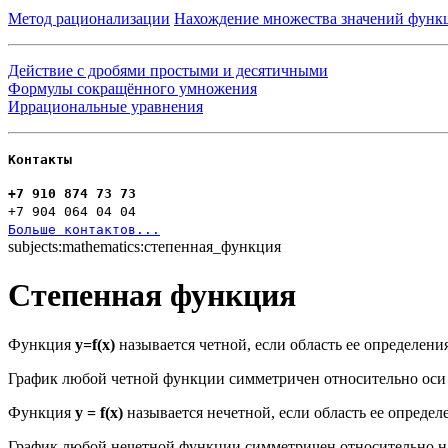
Метод рационализации
Нахождение множества значений функ
Действие с дробями простыми и десятичными
Формулы сокращённого умножения
Иррациональные уравнения
Контакты
+7 910 874 73 73
+7 904 064 04 04
Больше контактов...
subjects:mathematics:степенная_функция
Степенная функция
Функция
у=f(x)
называется четной, если область ее определен
График любой четной функции симметричен относительно оси 
Функция
y = f(x)
называется нечетной, если область ее опреде
График любой нечетной функции симметричен относительно на