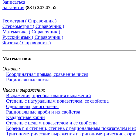
Записаться
на занятия
(831) 247 47 55
Геометрия ( Справочник )
Стереометрия ( Справочник )
Математика ( Справочник )
Русский язык ( Справочник )
Физика ( Справочник )
Математика:
Основы:
Координатная прямая, сравнение чисел
Рациональные числа
Числа и выражения:
Выражения, преобразования выражений
Степень с натуральным показателем, ее свойства
Одночлены, многочлены
Рациональные дроби и их свойства
Квадратные корни
Степень с целым показателем и ее свойства
Корень n-я степени, степень с рациональным показателем и и
Тригонометрические выражения и тригонометрические фор