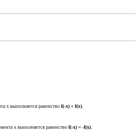
нта х выполняется равенство
f(-x) = f(x)
.
умента х выполняется равенство
f(-x) = -f(x)
.