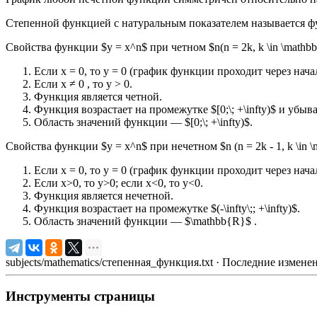
Степенной функцией с натуральным показателем называется функ
Свойства функции $у = х^n$ при четном $n(n = 2k, k \in \mathb
Если х = 0, то у = 0 (график функции проходит через нача
Если х ≠ 0 , то y > 0.
Функция является четной.
Функция возрастает на промежутке $[0;\; +\infty)$ и убывае
Область значений функции — $[0;\; +\infty)$.
Свойства функции $у = х^n$ при нечетном $n (n = 2k - 1, k \in 
Если х = 0, то у = 0 (график функции проходит через нача
Если х>0, то у>0; если х<0, то у<0.
Функция является нечетной.
Функция возрастает на промежутке $(-\infty\;; +\infty)$.
Область значений функции — $\mathbb{R}$ .
subjects/mathematics/степенная_функция.txt
· Последние изменен
Инструменты страницы