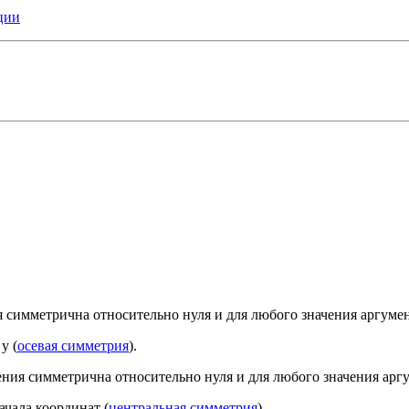
ции
ия симметрична относительно нуля и для любого значения аргуме
у (
осевая симметрия
).
ления симметрична относительно нуля и для любого значения арг
чала координат (
центральная симметрия
).