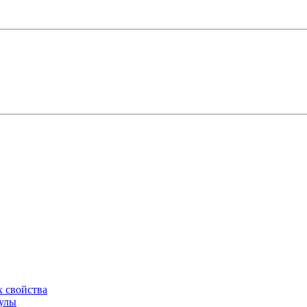
х свойства
мулы