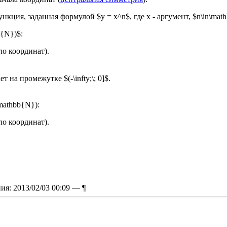
ция, заданная формулой $у = х^n$, где x - аргумент, $n\in\mat
b{N})$:
ло координат).
т на промежутке $(-\infty;\; 0]$.
\mathbb{N}):
ло координат).
ия: 2013/02/03 00:09 —
¶