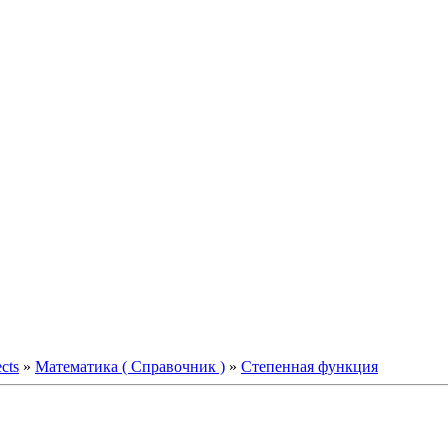
ects
»
Математика ( Справочник )
»
Степенная функция