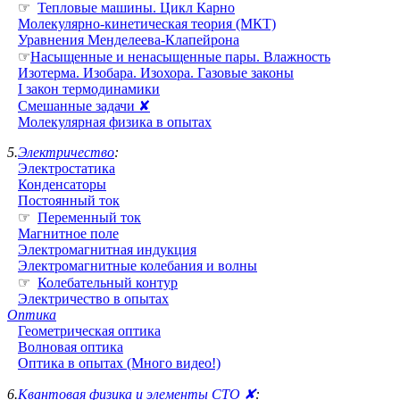
☞
Тепловые машины. Цикл Карно
Молекулярно-кинетическая теория (МКТ)
Уравнения Менделеева-Клапейрона
☞
Насыщенные и ненасыщенные пары. Влажность
Изотерма. Изобара. Изохора. Газовые законы
I закон термодинамики
Смешанные задачи ✘
Молекулярная физика в опытах
5.
Электричество
:
Электростатика
Конденсаторы
Постоянный ток
☞
Переменный ток
Магнитное поле
Электромагнитная индукция
Электромагнитные колебания и волны
☞
Колебательный контур
Электричество в опытах
Оптика
Геометрическая оптика
Волновая оптика
Оптика в опытах (Много видео!)
6.
Квантовая физика и элементы СТО ✘
: