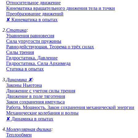
Относительное движение
Кинематика вращательного движения тела и точки
Преобразование движений
✘ Кинематика в опытах
2.
Статика
:
Уравнения равновесия
Сила упругости пружины
Равнодействующая. Теорема о трёх силах
Силы трения
Гидростатика. Давление
Гидростатика. Сила Архимеда
Статика в опытах
3.
Динамика ✘
:
Законы Ньютона
Движение с учетом силы трения
Движение в поле тяготения
Закон сохранения импульса
Работа. Мощность. Закон сохранения механической энергии
Механические колебания и волны
✘ Динамика в опытах
4.
Молекулярная физика
:
Теплообмен