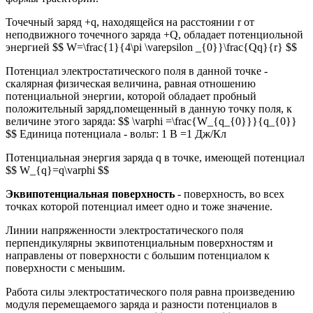
Точечный заряд +q, находящейся на расстоянии r от
неподвижного точечного заряда +Q, обладает потенциольной
энергией $$ W=\frac{1}{4\pi \varepsilon _{0}}\frac{Qq}{r} $$
Потенциал электростатического поля в данной точке -
скалярная физическая величина, равная отношению
потенциальной энергии, которой обладает пробный
положительный заряд,помещенный в данную точку поля, к
величине этого заряда: $$ \varphi =\frac{W_{q_{0}}}{q_{0}}
$$ Единица потенциала - вольт: 1 В =1 Дж/Кл
Потенциальная энергия заряда q в точке, имеющей потенциал
$$ W_{q}=q\varphi $$
Эквипотенциальная поверхность
- поверхность, во всех
точках которой потенциал имеет одно и тоже значение.
Линии напряженности электростатического поля
перпендикулярны эквипотенциальным поверхностям и
направлены от поверхности с большим потенциалом к
поверхности с меньшим.
Работа силы электростатического поля равна произведению
модуля перемещаемого заряда и разности потенциалов в