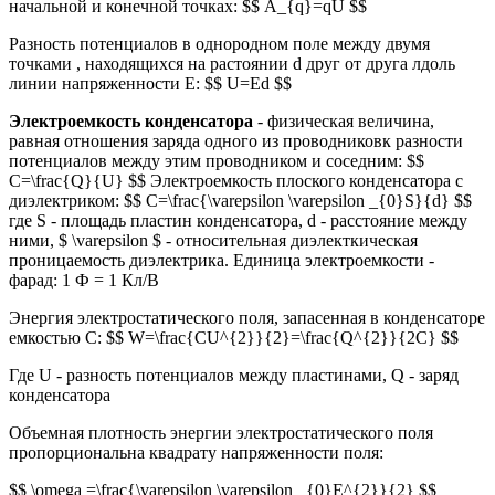
начальной и конечной точках: $$ A_{q}=qU $$
Разность потенциалов в однородном поле между двумя
точками , находящихся на растоянии d друг от друга лдоль
линии напряженности E: $$ U=Ed $$
Электроемкость конденсатора
- физическая величина,
равная отношения заряда одного из проводниковк разности
потенциалов между этим проводником и соседним: $$
C=\frac{Q}{U} $$ Электроемкость плоского конденсатора с
диэлектриком: $$ C=\frac{\varepsilon \varepsilon _{0}S}{d} $$
где S - площадь пластин конденсатора, d - расстояние между
ними, $ \varepsilon $ - относительная диэлекткическая
проницаемость диэлектрика. Единица электроемкости -
фарад: 1 Ф = 1 Кл/В
Энергия электростатического поля, запасенная в конденсаторе
емкостью С: $$ W=\frac{CU^{2}}{2}=\frac{Q^{2}}{2C} $$
Где U - разность потенциалов между пластинами, Q - заряд
конденсатора
Объемная плотность энергии электростатического поля
пропорциональна квадрату напряженности поля:
$$ \omega =\frac{\varepsilon \varepsilon _{0}E^{2}}{2} $$