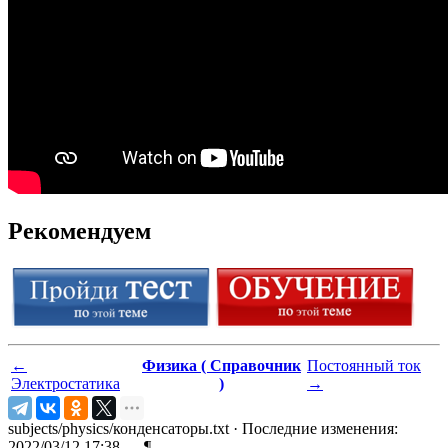
Рекомендуем
←
Физика ( Справочник
Постоянный ток
Электростатика
)
→
subjects/physics/конденсаторы.txt
· Последние изменения:
2022/03/12 17:38 —
¶