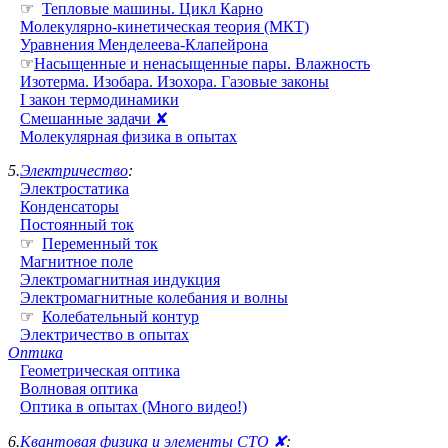
☞
Тепловые машины. Цикл Карно
Молекулярно-кинетическая теория (МКТ)
Уравнения Менделеева-Клапейрона
☞
Насыщенные и ненасыщенные пары. Влажность
Изотерма. Изобара. Изохора. Газовые законы
I закон термодинамики
Смешанные задачи ✘
Молекулярная физика в опытах
5.
Электричество
:
Электростатика
Конденсаторы
Постоянный ток
☞
Переменный ток
Магнитное поле
Электромагнитная индукция
Электромагнитные колебания и волны
☞
Колебательный контур
Электричество в опытах
Оптика
Геометрическая оптика
Волновая оптика
Оптика в опытах (Много видео!)
6.
Квантовая физика и элементы СТО ✘
: