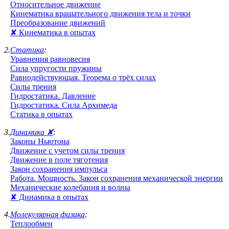
Относительное движение
Кинематика вращательного движения тела и точки
Преобразование движений
✘ Кинематика в опытах
2.
Статика
:
Уравнения равновесия
Сила упругости пружины
Равнодействующая. Теорема о трёх силах
Силы трения
Гидростатика. Давление
Гидростатика. Сила Архимеда
Статика в опытах
3.
Динамика ✘
:
Законы Ньютона
Движение с учетом силы трения
Движение в поле тяготения
Закон сохранения импульса
Работа. Мощность. Закон сохранения механической энергии
Механические колебания и волны
✘ Динамика в опытах
4.
Молекулярная физика
:
Теплообмен