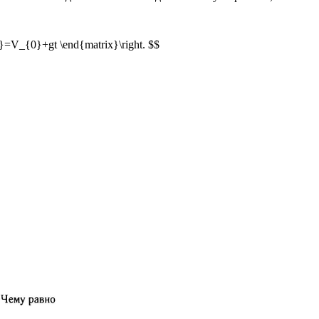
}=V_{0}+gt \end{matrix}\right. $$