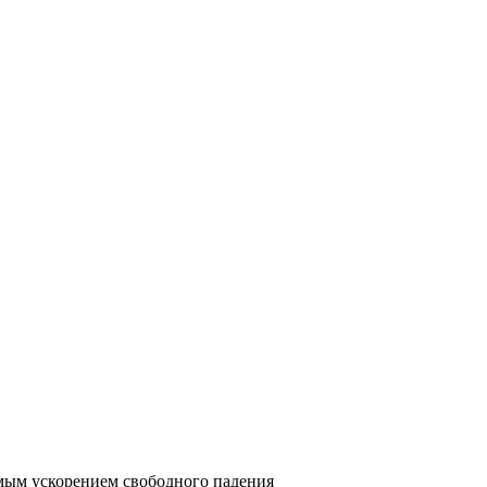
емым ускорением свободного падения