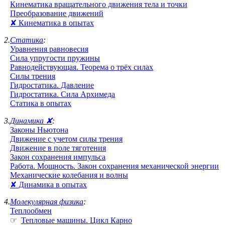
Кинематика вращательного движения тела и точки
Преобразование движений
✘ Кинематика в опытах
2.
Статика
:
Уравнения равновесия
Сила упругости пружины
Равнодействующая. Теорема о трёх силах
Силы трения
Гидростатика. Давление
Гидростатика. Сила Архимеда
Статика в опытах
3.
Динамика ✘
:
Законы Ньютона
Движение с учетом силы трения
Движение в поле тяготения
Закон сохранения импульса
Работа. Мощность. Закон сохранения механической энергии
Механические колебания и волны
✘ Динамика в опытах
4.
Молекулярная физика
:
Теплообмен
☞
Тепловые машины. Цикл Карно