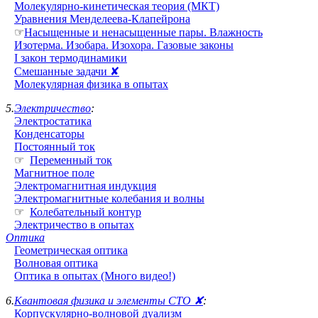
Молекулярно-кинетическая теория (МКТ)
Уравнения Менделеева-Клапейрона
☞
Насыщенные и ненасыщенные пары. Влажность
Изотерма. Изобара. Изохора. Газовые законы
I закон термодинамики
Смешанные задачи ✘
Молекулярная физика в опытах
5.
Электричество
:
Электростатика
Конденсаторы
Постоянный ток
☞
Переменный ток
Магнитное поле
Электромагнитная индукция
Электромагнитные колебания и волны
☞
Колебательный контур
Электричество в опытах
Оптика
Геометрическая оптика
Волновая оптика
Оптика в опытах (Много видео!)
6.
Квантовая физика и элементы СТО ✘
:
Корпускулярно-волновой дуализм