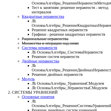
ОсновыАлгебры_РешениеНеравенствМетодо
Тест к занятиям: решение неравенств - метод
интервалов
Квадратные неравенства
Л:
ОсновыАлгебры_РешениеКвадратныхНераве
Решение квадратных неравенств
Графики - решение квадратных неравенств
Рациональные неравенства
Множества и операции над ними
Системы неравенств
Л:
ОсновыАлгебры_СистемыНеравенств
Решение систем неравенств
Двойные неравенства
Л:
ОсновыАлгебры_РешениеДвойныхНеравенст
Решение двойных неравенств
Модуль
Л:
ОсновыАлгебры_УравненияСМодулем
Л:
ОсновыАлгебры_НеравенстваСМодулем
СИСТЕМЫ УРАВНЕНИЙ
Основные понятия
Л:
ОсновыАлгебры_РешениеСистемыУравнени
Решение линейных систем уравнений