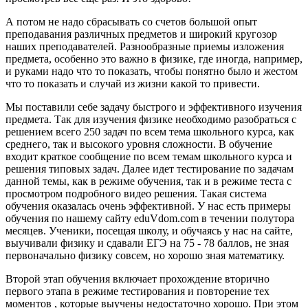
А потом не надо сбрасывать со счетов большой опыт
преподавания различных предметов и широкий кругозор
наших преподавателей. Разнообразные приемы изложения
предмета, особенно это важно в физике, где иногда, например,
и руками надо что то показать, чтобы понятно было и жестом
что то показать и случай из жизни какой то привести.
Мы поставили себе задачу быстрого и эффективного изучения
предмета. Так для изучения физике необходимо разобраться с
решением всего 250 задач по всем тема школьного курса, как
среднего, так и высокого уровня сложности. В обучение
входит краткое сообщение по всем темам школьного курса и
решения типовых задач. Далее идет тестирование по задачам
данной темы, как в режиме обучения, так и в режиме теста с
просмотром подробного видео решения. Такая система
обучения оказалась очень эффективной. У нас есть примеры
обучения по нашему сайту eduVdom.com в течении полутора
месяцев. Ученики, посещая школу, и обучаясь у нас на сайте,
выучивали физику и сдавали ЕГЭ на 75 - 78 баллов, не зная
первоначально физику совсем, но хорошо зная математику.
Второй этап обучения включает прохождение вторично
первого этапа в режиме тестирования и повторение тех
моментов , которые выучены недостаточно хорошо. При этом