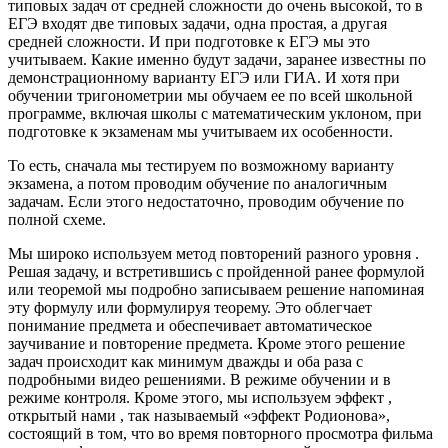
типовых задач от средней сложности до очень высокой, то в
ЕГЭ входят две типовых задачи, одна простая, а другая
средней сложности. И при подготовке к ЕГЭ мы это
учитываем. Какие именно будут задачи, заранее известны по
демонстрационному варианту ЕГЭ или ГИА. И хотя при
обучении тригонометрии мы обучаем ее по всей школьной
программе, включая школы с математическим уклоном, при
подготовке к экзаменам мы учитываем их особенности.
То есть, сначала мы тестируем по возможному варианту
экзамена, а потом проводим обучение по аналогичным
задачам. Если этого недостаточно, проводим обучение по
полной схеме.
Мы широко используем метод повторений разного уровня .
Решая задачу, и встретившись с пройденной ранее формулой
или теоремой мы подробно записываем решение напоминая
эту формулу или формулируя теорему. Это облегчает
понимание предмета и обеспечивает автоматическое
заучивание и повторение предмета. Кроме этого решение
задач происходит как минимум дважды и оба раза с
подробными видео решениями. В режиме обучении и в
режиме контроля. Кроме этого, мы используем эффект ,
открытый нами , так называемый «эффект Родионова»,
состоящий в том, что во время повторного просмотра фильма