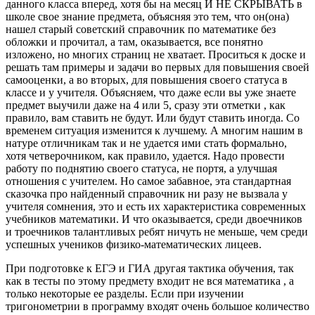
данного класса вперед, хотя бы на месяц И НЕ СКРЫВАТЬ в
школе свое знание предмета, объясняя это тем, что он(она)
нашел старый советский справочник по математике без
обложки и прочитал, а там, оказывается, все понятно
изложено, но многих страниц не хватает. Проситься к доске и
решать там примеры и задачи во первых для повышения своей
самооценки, а во вторых, для повышения своего статуса в
классе и у учителя. Объясняем, что даже если вы уже знаете
предмет выучили даже на 4 или 5, сразу эти отметки , как
правило, вам ставить не будут. Или будут ставить иногда. Со
временем ситуация изменится к лучшему. А многим нашим в
натуре отличникам так и не удается ими стать формально,
хотя четверочником, как правило, удается. Надо провести
работу по поднятию своего статуса, не портя, а улучшая
отношения с учителем. Но самое забавное, эта стандартная
сказочка про найденный справочник ни разу не вызвала у
учителя сомнения, это и есть их характеристика современных
учебников математики. И что оказывается, среди двоечников
и троечников талантливых ребят ничуть не меньше, чем среди
успешных учеников физико-математических лицеев.
При подготовке к ЕГЭ и ГИА другая тактика обучения, так
как в тесты по этому предмету входит не вся математика , а
только некоторые ее разделы. Если при изучении
тригонометрии в программу входят очень большое количество