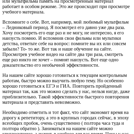
или мультфильма память на просмотренный материал
работает в особом режиме. Это же происходит при просмотре
учебного материала.
Вспомните о себе. Вот, например, мой любимый мультфильм
– Ледниковый период. Я посмотрел его давно уже два раза.
Хочу посмотреть его еще раз и не могу, не интересно, я его
наизусть помню. И вспомнив свои фильмы или мультики
детства, ответьте себе на вопрос: помните вы их или совсем
забыли? То- то же. Вот так и наше обучение на сайте.
Просмотрев учебное видео на сайте два три раза, смотреть
еще раз никто не хочет – помнят наизусть. Вот еще одно
доказательство его необычной эффективности.
На нашем сайте хорошо готовиться к текущим контрольным
работам, быстро можно выучить любую тему. Но особенно
хорошо готовиться к ЕГЭ и ГИА. Повторить пройденный
материал так, как это можно сделать у нас, нельзя нигде, даже
приблизительно. Такой эффективности быстрого повторения
материала и представить невозможно.
Необходимо отметить и тот факт, что сайт экономит время на
дорогу к репетитору, а это в крупных городах сейчас, в эпоху
всеобщих пробок, очень существенно ( полтора часа туда и
полтора обратно ). Заниматься на нашем сайте можно
круглосуточно, а значит, в удобное для вас время. Цены у нас