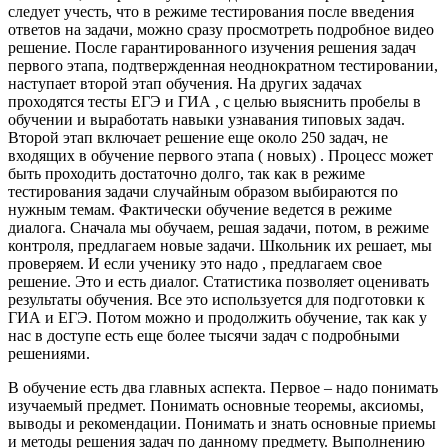
следует учесть, что в режиме тестирования после введения
ответов на задачи, можно сразу просмотреть подробное видео
решение. После гарантированного изучения решения задач
первого этапа, подтвержденная неоднократном тестировании,
наступает второй этап обучения. На других задачах
проходятся тесты ЕГЭ и ГИА , с целью выяснить пробелы в
обучении и выработать навыки узнавания типовых задач.
Второй этап включает решение еще около 250 задач, не
входящих в обучение первого этапа ( новых) . Процесс может
быть проходить достаточно долго, так как в режиме
тестирования задачи случайным образом выбираются по
нужным темам. Фактически обучение ведется в режиме
диалога. Сначала мы обучаем, решая задачи, потом, в режиме
контроля, предлагаем новые задачи. Школьник их решает, мы
проверяем. И если ученику это надо , предлагаем свое
решение. Это и есть диалог. Статистика позволяет оценивать
результаты обучения. Все это используется для подготовки к
ГИА и ЕГЭ. Потом можно и продолжить обучение, так как у
нас в доступе есть еще более тысячи задач с подробными
решениями.
В обучение есть два главных аспекта. Первое – надо понимать
изучаемый предмет. Понимать основные теоремы, аксиомы,
выводы и рекомендации. Понимать и знать основные приемы
и методы решения задач по данному предмету. Выполнению