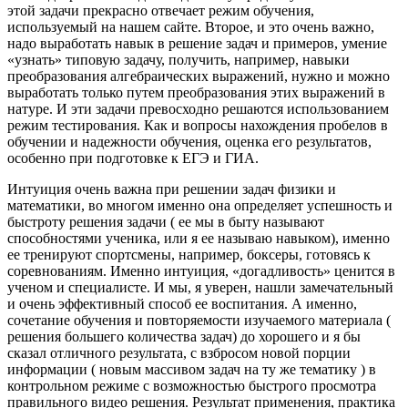
этой задачи прекрасно отвечает режим обучения,
используемый на нашем сайте. Второе, и это очень важно,
надо выработать навык в решение задач и примеров, умение
«узнать» типовую задачу, получить, например, навыки
преобразования алгебраических выражений, нужно и можно
выработать только путем преобразования этих выражений в
натуре. И эти задачи превосходно решаются использованием
режим тестирования. Как и вопросы нахождения пробелов в
обучении и надежности обучения, оценка его результатов,
особенно при подготовке к ЕГЭ и ГИА.
Интуиция очень важна при решении задач физики и
математики, во многом именно она определяет успешность и
быстроту решения задачи ( ее мы в быту называют
способностями ученика, или я ее называю навыком), именно
ее тренируют спортсмены, например, боксеры, готовясь к
соревнованиям. Именно интуиция, «догадливость» ценится в
ученом и специалисте. И мы, я уверен, нашли замечательный
и очень эффективный способ ее воспитания. А именно,
сочетание обучения и повторяемости изучаемого материала (
решения большего количества задач) до хорошего и я бы
сказал отличного результата, с взбросом новой порции
информации ( новым массивом задач на ту же тематику ) в
контрольном режиме с возможностью быстрого просмотра
правильного видео решения. Результат применения, практика