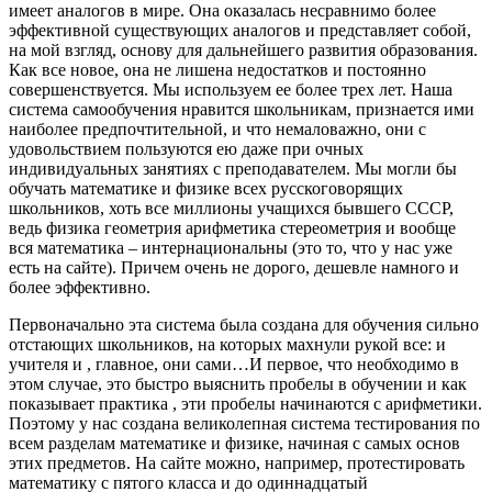
имеет аналогов в мире. Она оказалась несравнимо более
эффективной существующих аналогов и представляет собой,
на мой взгляд, основу для дальнейшего развития образования.
Как все новое, она не лишена недостатков и постоянно
совершенствуется. Мы используем ее более трех лет. Наша
система самообучения нравится школьникам, признается ими
наиболее предпочтительной, и что немаловажно, они с
удовольствием пользуются ею даже при очных
индивидуальных занятиях с преподавателем. Мы могли бы
обучать математике и физике всех русскоговорящих
школьников, хоть все миллионы учащихся бывшего СССР,
ведь физика геометрия арифметика стереометрия и вообще
вся математика – интернациональны (это то, что у нас уже
есть на сайте). Причем очень не дорого, дешевле намного и
более эффективно.
Первоначально эта система была создана для обучения сильно
отстающих школьников, на которых махнули рукой все: и
учителя и , главное, они сами…И первое, что необходимо в
этом случае, это быстро выяснить пробелы в обучении и как
показывает практика , эти пробелы начинаются с арифметики.
Поэтому у нас создана великолепная система тестирования по
всем разделам математике и физике, начиная с самых основ
этих предметов. На сайте можно, например, протестировать
математику с пятого класса и до одиннадцатый