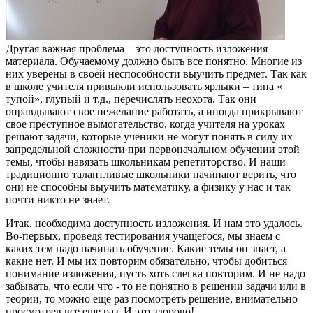
Другая важная проблема – это доступность изложения
материала. Обучаемому должно быть все понятно. Многие из
них уверены в своей неспособности выучить предмет. Так как
в школе учителя привыкли использовать ярлыки – типа «
тупой», глупый и т.д., перечислять неохота. Так они
оправдывают свое нежелание работать, а иногда прикрывают
свое преступное вымогательство, когда учителя на уроках
решают задачи, которые ученики не могут понять в силу их
запредельной сложности при первоначальном обучении этой
темы, чтобы навязать школьникам репетиторство. И наши
традиционно талантливые школьники начинают верить, что
они не способны выучить математику, а физику у нас и так
почти никто не знает.
Итак, необходима доступность изложения. И нам это удалось.
Во-первых, проведя тестирования учащегося, мы знаем с
каких тем надо начинать обучение. Какие темы он знает, а
какие нет. И мы их повторим обязательно, чтобы добиться
понимание изложения, пусть хоть слегка повторим. И не надо
забывать, что если что - то не понятно в решении задачи или в
теории, то можно еще раз посмотреть решение, внимательно
просмотрев все еще раз. И это здорово!