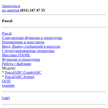
Записаться
на занятия
(831) 247 47 55
Pascal
Pascal
Стандартные функции и процедуры
Переменные и константы
Ввод, Вывод сообщений в консоли
Структурированные операторы
Массивы FIXME
Функции и процедуры
Работа с файлами
Модули:
*
PascalABC:GraphABC
*
PascalABC:School
ООП
example
[edit]