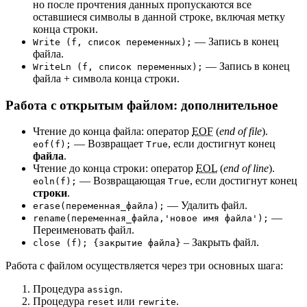
но после прочтения данных пропускаются все
оставшиеся символы в данной строке, включая метку
конца строки.
— Запись в конец
Write (f, список переменных);
файла.
— Запись в конец
WriteLn (f, список переменных);
файла + символа конца строки.
Работа с открытым файлом: дополнительное
Чтение до конца файла: оператор
EOF
(
end of file
).
— Возвращает
, если достигнут конец
eof(f);
True
файла
.
Чтение до конца строки: оператор
EOL
(
end of line
).
— Возвращающая
, если достигнут конец
eoln(f);
True
строки
.
— Удалить файл.
erase(переменная_файла);
—
rename(переменная_файла,'новое имя файла');
Переименовать файл.
– Закрыть файл.
close (f); {закрытие файла}
Работа с файлом осуществляется через три основных шага:
Процедура
.
assign
Процедура
или
.
reset
rewrite