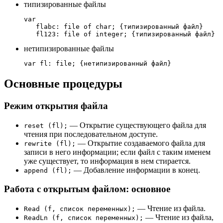
типизированные файлы
var
   flabc
:
file
of
char
;
{типизированный файл}
   fl123
:
file
of
integer
;
{типизированный файл}
нетипизированные файлы
var
 fl
:
file
;
{нетипизированный файл}
Основные процедуры
Режим открытия файла
— Открытие существующего файла для
reset (fl);
чтения при последовательном доступе.
— Открытие создаваемого файла для
rewrite (fl);
записи в него информации; если файл с таким именем
уже существует, то информация в нем стирается.
— Добавление информации в конец.
append (fl);
Работа с открытым файлом: основное
— Чтение из файла.
Read (f, список переменных);
— Чтение из файла,
ReadLn (f, список переменных);