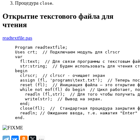
Процедура
.
close
Открытие текстового файла для
чтения
readtextfile.pas
Program
 readtextfile
;
Uses
 crt
;
// Подключаем модуль для clrscr
var
  fl
:
text
;
// Для связи программы с текстовым фай
  str
:
string
;
// Будем использовать для чтения ст
begin
  clrscr
;
// clrscr - очищает экран
  assign 
(
fl
,
'programs\text.txt'
)
;
// Теперь пос
  reset 
(
fl
)
;
// Инициация файла – это открытие ф
while
not
eof
(
fl
)
do
begin
// Цикл работает, по
readln
(
fl
,
str
)
;
// Для того чтобы получить д
write
(
str
)
;
// Вывод на экран.
end
;
  close
(
fl
)
;
//  Стандартная процедура закрытия ф
readln
;
// Ожидание ввода, т.е. нажатия "Enter" 
end
.