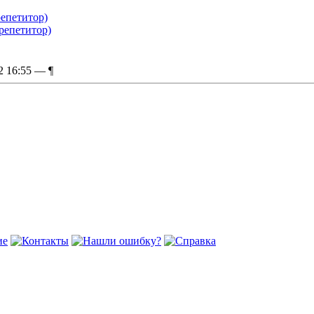
репетитор)
 репетитор)
02 16:55 —
¶