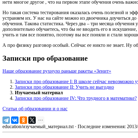
нети многое другое , что на первом этапе обучения очень важно
Но такая система тестирования оказалась очень полезной и эф
устраняем их. У нас на сайте можно из двоечника доучиться до
обучения. Такова статистика. Через два – три месяца обучения у
дополнительно обучаетесь, что бы не вводить его в искушение,
учить и там все понятно, поэтому вы все поняли и стали хорошо 
А про физику разговор особый. Сейчас ее никто не знает. Ну о
Записки про образование
Наше образование рухнуло раньше ракеты «Зенит»
Записки про образование I: В школе сейчас невозможно у
Записки про образование II: Учить не выгодно
Изучаемый материал
Записки про образование IV: Что трудного в математике?
Статьи об образовании и о нас
education/изучаемый_материал.txt
· Последние изменения: 2013