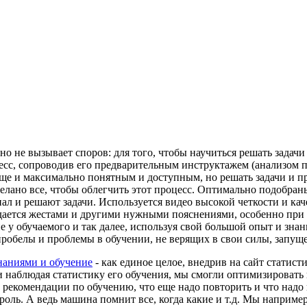
но не вызывает споров: для того, чтобы научиться решать задачи
цесс, сопроводив его предварительным инструктажем (анализом 
м еще и максимально понятным и доступным, но решать задачи и
сделано все, чтобы облегчить этот процесс. Оптимально подобр
л и решают задачи. Используется видео высокой четкости и качес
ается жестами и другими нужными пояснениями, особенно при о
 у обучаемого и так далее, используя свой большой опыт и знан
обелы и проблемы в обучении, не верящих в свои силы, запуще
знаниями и обучение
- как единое целое, внедрив на сайт статист
 наблюдая статистику его обучения, мы смогли оптимизировать п
ь рекомендации по обучению, что еще надо повторить и что надо
нтроль. А ведь машина помнит все, когда какие и т.д. Мы наприм