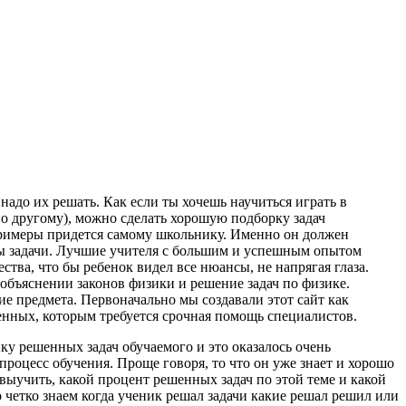
 надо их решать. Как если ты хочешь научиться играть в
по другому), можно сделать хорошую подборку задач
 примеры придется самому школьнику. Именно он должен
аны задачи. Лучшие учителя с большим и успешным опытом
тва, что бы ребенок видел все нюансы, не напрягая глаза.
бъяснении законов физики и решение задач по физике.
ие предмета. Первоначально мы создавали этот сайт как
нных, которым требуется срочная помощь специалистов.
ику решенных задач обучаемого и это оказалось очень
роцесс обучения. Проще говоря, то что он уже знает и хорошо
 выучить, какой процент решенных задач по этой теме и какой
ер четко знаем когда ученик решал задачи какие решал решил или