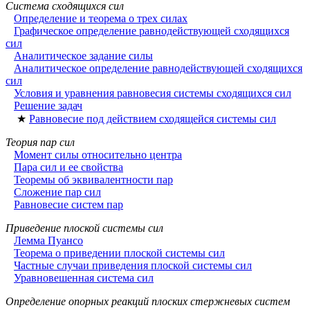
Система сходящихся сил
Определение и теорема о трех силах
Графическое определение равнодействующей сходящихся
сил
Аналитическое задание силы
Аналитическое определение равнодействующей сходящихся
сил
Условия и уравнения равновесия системы сходящихся сил
Решение задач
★
Равновесие под действием сходящейся системы сил
Теория пар сил
Момент силы относительно центра
Пара сил и ее свойства
Теоремы об эквивалентности пар
Сложение пар сил
Равновесие систем пар
Приведение плоской системы сил
Лемма Пуансо
Теорема о приведении плоской системы сил
Частные случаи приведения плоской системы сил
Уравновешенная система сил
Определение опорных реакций плоских стержневых систем