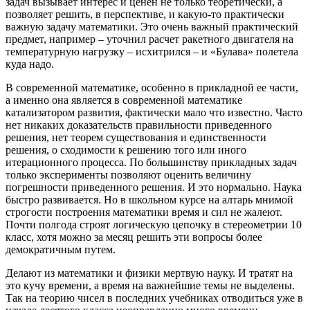
задач вызывает интерес и ценен не только теоретически, а
позволяет решить, в перспективе, и какую-то практически
важную задачу математики. Это очень важный практический
предмет, например – уточнил расчет ракетного двигателя на
температурную нагрузку – исхитрился – и «Булава» полетела
куда надо.
В современной математике, особенно в прикладной ее части,
а именно она является в современной математике
катализатором развития, фактически мало что известно. Часто
нет никаких доказательств правильности приведенного
решения, нет теорем существования и единственности
решения, о сходимости к решению того или иного
итерационного процесса. По большинству прикладных задач
только эксперименты позволяют оценить величину
погрешности приведенного решения. И это нормально. Наука
быстро развивается. Но в школьном курсе на алтарь мнимой
строгости построения математики время и сил не жалеют.
Почти полгода строят логическую цепочку в стереометрии 10
класс, хотя можно за месяц решить эти вопросы более
демократичным путем.
Делают из математики и физики мертвую науку. И тратят на
это кучу времени, а время на важнейшие темы не выделены.
Так на теорию чисел в последних учебниках отводиться уже в