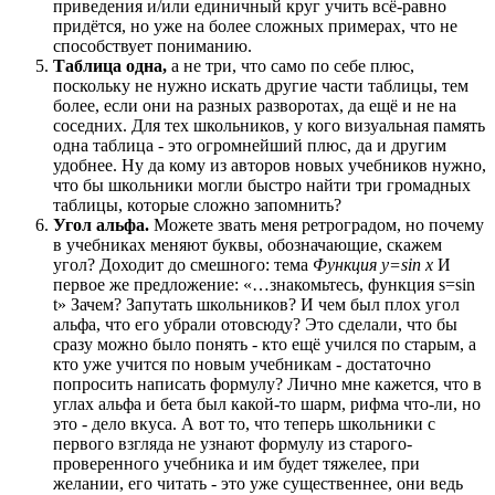
приведения и/или единичный круг учить всё-равно
придётся, но уже на более сложных примерах, что не
способствует пониманию.
Таблица одна,
а не три, что само по себе плюс,
поскольку не нужно искать другие части таблицы, тем
более, если они на разных разворотах, да ещё и не на
соседних. Для тех школьников, у кого визуальная память
одна таблица - это огромнейший плюс, да и другим
удобнее. Ну да кому из авторов новых учебников нужно,
что бы школьники могли быстро найти три громадных
таблицы, которые сложно запомнить?
Угол альфа.
Можете звать меня ретроградом, но почему
в учебниках меняют буквы, обозначающие, скажем
угол? Доходит до смешного: тема
Функция y=sin x
И
первое же предложение: «…знакомьтесь, функция s=sin
t» Зачем? Запутать школьников? И чем был плох угол
альфа, что его убрали отовсюду? Это сделали, что бы
сразу можно было понять - кто ещё учился по старым, а
кто уже учится по новым учебникам - достаточно
попросить написать формулу? Лично мне кажется, что в
углах альфа и бета был какой-то шарм, рифма что-ли, но
это - дело вкуса. А вот то, что теперь школьники с
первого взгляда не узнают формулу из старого-
проверенного учебника и им будет тяжелее, при
желании, его читать - это уже существеннее, они ведь