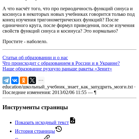
А что насчёт того, что про периодичность функций синуса и
косинуса в некоторых новых учебниках говорится только под
конец изучения тригонометрических функций? После
единичного круга, после формул приведения, после изучения
свойств функций синуса и косинуса? Это нормально?
Простите - наболело.
Статьи об образовании и о нас
Что происходит с образованием в России и в Украине?
Наше образование рухнуло раньше ракеты «Зенит»
education/школьный_учебник_знает_как_запудрить_мозги.txt
·
Последние изменения: 2013/02/06 11:55 —
¶
Инструменты страницы
Показать исходный текст
История страницы