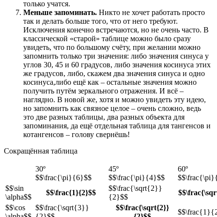
только учатся.
Меньше запоминать.
Никто не хочет работать просто
так и делать больше того, что от него требуют.
Исключения конечно встречаются, но не очень часто. В
классической «старой» таблице можно было сразу
увидеть, что по большому счёту, при желании можно
запомнить только три значения: либо значения синуса у
углов 30, 45 и 60 градусов, либо значения косинуса этих
же градусов, либо, скажем два значения синуса и одно
косинуса,либо ещё как – остальные значения можно
получить путём зеркального отражения. И всё –
наглядно. В новой же, хотя и можно увидеть эту идею,
но запомнить как связное целое – очень сложно, ведь
это две разных таблицы, два разных объекта для
запоминания, да ещё отдельная таблица для тангенсов и
котангенсов – голову свернёшь!
Сокращённая таблица
30º
45º
60º
$$\frac{\pi}{6}$$
$$\frac{\pi}{4}$$
$$\frac{\pi
$$\sin
$$\frac{\sqrt{2}}
$$\frac{1}{2}$$
$$\frac{\sqr
\alpha$$
{2}$$
$$\cos
$$\frac{\sqrt{3}}
$$\frac{\sqrt{2}}
$$\frac{1}{
\alpha$$
{2}$$
{2}$$