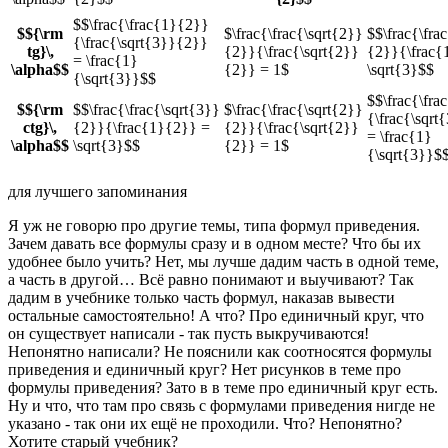
$$\frac{\frac{1}{2}}
$${\rm
$\frac{\frac{\sqrt{2}}
$$\frac{\fra
{\frac{\sqrt{3}}{2}}
tg}\,
{2}}{\frac{\sqrt{2}}
{2}}{\frac{
= \frac{1}
\alpha$$
{2}} = 1$
\sqrt{3}$$
{\sqrt{3}}$$
$$\frac{\fr
$${\rm
$$\frac{\frac{\sqrt{3}}
$\frac{\frac{\sqrt{2}}
{\frac{\sqrt
ctg}\,
{2}}{\frac{1}{2}} =
{2}}{\frac{\sqrt{2}}
= \frac{1}
\alpha$$
\sqrt{3}$$
{2}} = 1$
{\sqrt{3}}$
для лучшего запоминания
Я уж не говорю про другие темы, типа формул приведения.
Зачем давать все формулы сразу и в одном месте? Что бы их
удобнее было учить? Нет, мы лучше дадим часть в одной теме,
а часть в другой… Всё равно понимают и выучивают? Так
дадим в учебнике только часть формул, наказав вывести
остальные самостоятельно! А что? Про единичный круг, что
он существует написали - так пусть выкручиваются!
Непонятно написали? Не пояснили как соотносятся формулы
приведения и единичный круг? Нет рисунков в теме про
формулы приведения? Зато в в теме про единичный круг есть.
Ну и что, что там про связь с формулами приведения нигде не
указано - так они их ещё не проходили. Что? Непонятно?
Хотите старый учебник?