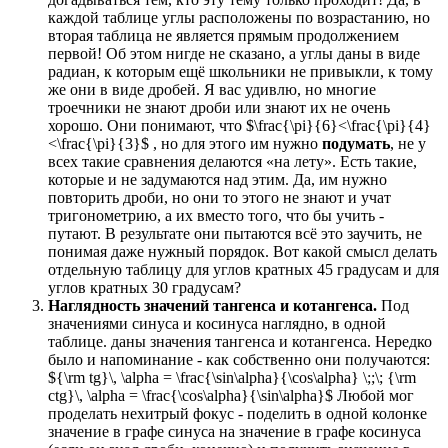
каждой таблице углы расположены по возрастанию, но
вторая таблица не является прямым продолжением
первой! Об этом нигде не сказано, а углы даны в виде
радиан, к которым ещё школьники не привыкли, к тому
же они в виде дробей. Я вас удивлю, но многие
троечники не знают дроби или знают их не очень
хорошо. Они понимают, что $\frac{\pi}{6}<\frac{\pi}{4}
<\frac{\pi}{3}$ , но для этого им нужно
подумать
, не у
всех такие сравнения делаются «на лету». Есть такие,
которые и не задумаются над этим. Да, им нужно
повторить дроби, но они то этого не знают и учат
тригонометрию, а их вместо того, что бы учить -
путают. В результате они пытаются всё это заучить, не
понимая даже нужный порядок. Вот какой смысл делать
отдельную таблицу для углов кратных 45 градусам и для
углов кратных 30 градусам?
Наглядность значений тангенса и котангенса.
Под
значениями синуса и косинуса наглядно, в одной
таблице. даны значения тангенса и котангенса. Нередко
было и напоминание - как собственно они получаются:
${\rm tg}\, \alpha = \frac{\sin\alpha}{\cos\alpha} \;;\; {\rm
ctg}\, \alpha = \frac{\cos\alpha}{\sin\alpha}$ Любой мог
проделать нехитрый фокус - поделить в одной колонке
значение в графе синуса на значение в графе косинуса