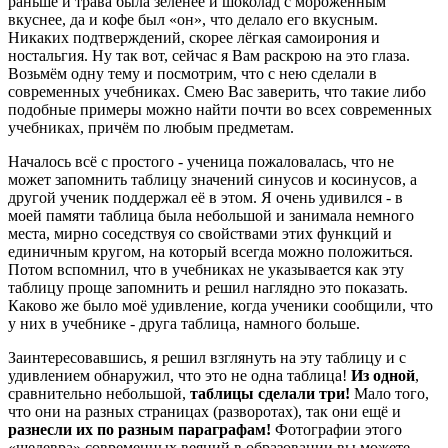
раньше и трава была зеленее и шоколад с мороженным
вкуснее, да и кофе был «он», что делало его вкусным.
Никаких подтверждений, скорее лёгкая самоирония и
ностальгия. Ну так вот, сейчас я Вам раскрою на это глаза.
Возьмём одну тему и посмотрим, что с нею сделали в
современных учебниках. Смею Вас заверить, что такие либо
подобные примеры можно найти почти во всех современных
учебниках, причём по любым предметам.
Началось всё с простого - ученица пожаловалась, что не
может запомнить таблицу значений синусов и косинусов, а
другой ученик поддержал её в этом. Я очень удивился - в
моей памяти таблица была небольшой и занимала немного
места, мирно соседствуя со свойствами этих функций и
единичным кругом, на который всегда можно положиться.
Потом вспомнил, что в учебниках не указывается как эту
таблицу проще запомнить и решил наглядно это показать.
Каково же было моё удивление, когда ученики сообщили, что
у них в учебнике - друга таблица, намного больше.
Заинтересовавшись, я решил взглянуть на эту таблицу и с
удивлением обнаружил, что это не одна таблица!
Из одной
,
сравнительно небольшой,
таблицы сделали три!
Мало того,
что они на разных страницах (разворотах), так они ещё и
разнесли их по разным параграфам!
Фотографии этого
«шедевра» современных веяний в образовании вы можете