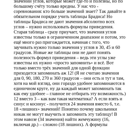
значений углов, которые может где-то и полезны, но по
большому счёту только вредны. У нас что -
соревнования: кто больше значений знает? Так давайте в
обязательном порядке учить таблицы Брадиса! Но
таблицы Брадиса не дают значения абсолютно всех
углов – нужно использовать формулы приведения.
Старая таблица - сразу приучает, что значения углов
известны только в ограниченном диапазоне и потом, это
ещё много раз пригождается, начиная с того, что
заучивать нужно только значения у углов в 30, 45 и 60
градусов. Новые же таблицы они не дают понять
полезность формул приведения – ведь эти углы уже
известны их нужно «просто запомнить» и всё. Вот
только вместо трёх значений для одной функции
приходится запоминать аж 12! (Я не считаю значения
для 0, 90, 180, 270 и 360 градусов – они есть и тут и там,
хотя на мой взгляд, они гораздо удобнее запоминаются в
единичном круге, ну да каждый может запоминать так
как ему удобнее – главное не отбирать эту возможность.)
12 вместо 3 – как вам такая математика? А если взять и
синус и косинус - получится 24 значения вместо 6, т.е.
18 «лишних» значений! Понятно почему школьники
никак не могут выучить и запомнить эту таблицу! В
этом навозе (34 значения) найти жемчужину (16,
включая др.) – сложно (18 лишних). А формулы