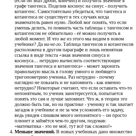
(если он знал дроби, конечно) и получить значение в
графе тангенса. Поделив косинус на синус - получить
котангенс. Самостоятельно убедиться, что тангенса и
котангенса не существует в тех случаях когда
знаменатель равен нулю. Любой мог понять, что если
умеешь делить, то помнить часть таблицы с тангенсом и
котангенсом не обязательно - её можно получить в
любой момент. И что же из этого мы видим в новом
учебнике? Да
ни-че-го
. Таблица тангенсов и котангенсов
расположена в другом параграфе и лишь невнятная
ссылка в виде текста «зная значения синуса и
косинуса… нетрудно вычислить соответствующие
значения тангенса и котангенса» - может заронить
правильную мысль в голову умного и любящего
тригонометрию ученика. Раз нетрудно - почему
наглядно не показать и не напомнить - как именно
нетрудно? Некоторые считают, что если оставить что-то
непонятным, то ученик заинтересуется, попытается
понять это сам и лучше запомнит. Что ж, в теории это
должно быть так, но на практике - ученику и так хватает
загадок в учебнике и не за чем усложнять его задачу,
ведь увидев слишком много непонятного – он просто
плюнет и займётся чем-то другим, подумав:
«математика - это не моё, тут всё так сложно!»
Меньше значений.
В новых учебниках дано множество