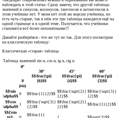
наблюдать в этой статье. Сразу замечу, что другой таблицы
значений в синусов, косинусов, тангенсов и котангенсов в
этом учебнике нет. У меня нет этой же версии учебника, но
есть чуть старше, так в нём эти три таблицы находятся ещё на
одной странице и в одной теме. Получается, что учебники
становятся всё более непонятными?!
Давайте разберёмся - что же тут не так. Для этого посмотрим
на классическую таблицу:
Классическая «старая» таблица
Таблица значений sin α, cos α, tg α, ctg α
0º
30º
45º
60º
$$\frac{\pi}
$$\frac{\pi}
$$\frac{\pi}
0
{6}$$
{4}$$
{3}$$
рад
$$\sin
$$\frac{\sqrt{2}}
$$\frac{\sqrt{3}}
0
$$\frac{1}{2}$$
\alpha$$
{2}$$
{2}$$
$$\cos
$$\frac{\sqrt{3}}
$$\frac{\sqrt{2}}
1
$$\frac{1}{2}$$
\alpha$$
{2}$$
{2}$$
$${\rm
$$\frac{1}
tg}\,
0
1
$$\sqrt{3}$$