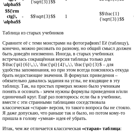
{\sqrt{3}}$$
\alpha$$
$${\rm
$$\frac{1}
ctg}\,
-
$$\sqrt{3}$$
1
{\sqrt{3}}$$
\alpha$$
Таблица из старых учебников
Сравните её с теми монстрами на фотографиях! Её (таблицу),
конечно, можно рисовать по разному, но общий смысл должен
быть доведён неизменно. Иногда, в старых учебниках
встречалась сокращённая версия таблицы только для
$\frac{\pi}{6}\,,\,\, \frac{\pi}{4}\,,\,\, \frac{\pi}{3}$ – для
удобства запоминания, но при этом всегда пояснялось откуда
брать недостающие значения. В формулах приведения –
обязательно давались задания на углы, не входящие в эту
таблицу. Так, на простых прмерах можно было ученикам
понять и осознать - зачем нужны формулы приведения и/или
единичный круг. Ещё раз повторюсь: если бы в учебнике,
вместе с эти странными таблицами соседствовала
классическая «старая» версия, то такого вопроса бы не стояло.
Я даже допускаю, что раньше так и было, но потом кому-то
пришла в голову «умная» идея её убрать.
Итак, чем же отличается классическая
«старая» таблица
: