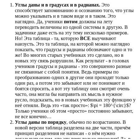
Углы даны и в градусах и в радианах.
Это
способствует запоминанию и осознанию того, что углы
можно указывать и в таком виде и в таком. Это
наглядно. Да, ученики
потом
должны на лету
переводить величины из одной системы в другую. В
задачнике даже есть на эту тему несколько примеров.
Но! Эта таблица - та, которую
ВСЕ
выучивают
наизусть. Это та таблица, на которой можно наглядно
показать, что градусы и радианы обозначают одно и то
же! Во многих старых учебниках это сделано, но в
новых эту связь разрушили. Как результат - в головах
учеников градусы и радианы - это совершенно разные
не связанные с собой понятия. Ведь примеры по
преобразованию одних в другие они проходят только
один раз, а потом это забывают или не понимают и
боятся спросить, а вот эту таблицу они смотрят очень
часто, она могла бы направить их мысль в нужное
русло, подсказать, но в новых учебниках эту функцию у
неё отняли. Ведь это «так просто»: $\pi = 180^{\circ}$?
Только ученики об этом «просто» постоянно забывают,
не все конечно…
Углы даны по порядку
, обычно по возрастанию. В
новой версии таблица разделена на две части, причём
принцип разделения не написан - о нём нужно
догадываться тем, кто эту тему только проходит! Да, в