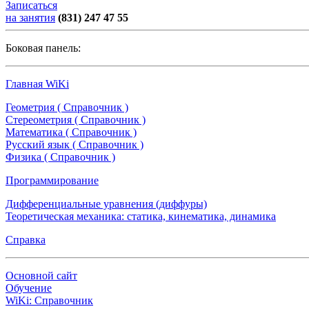
Записаться
на занятия
(831) 247 47 55
Боковая панель:
Главная WiKi
Геометрия ( Справочник )
Стереометрия ( Справочник )
Математика ( Справочник )
Русский язык ( Справочник )
Физика ( Справочник )
Программирование
Дифференциальные уравнения (диффуры)
Теоретическая механика: статика, кинематика, динамика
Справка
Основной сайт
Обучение
WiKi: Справочник