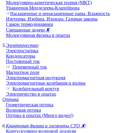
Молекулярно-кинетическая теория (МКТ)
Уравнения Менделеева-Клапейрона
☞
Насыщенные и ненасыщенные пары. Влажность
Изотерма. Изобара. Изохора. Газовые законы
I закон термодинамики
Смешанные задачи ✘
Молекулярная физика в опытах
5.
Электричество
:
Электростатика
Конденсаторы
Постоянный ток
☞
Переменный ток
Магнитное поле
Электромагнитная индукция
Электромагнитные колебания и волны
☞
Колебательный контур
Электричество в опытах
Оптика
Геометрическая оптика
Волновая оптика
Оптика в опытах (Много видео!)
6.
Квантовая физика и элементы СТО ✘
:
Корпускулярно-волновой дуализм