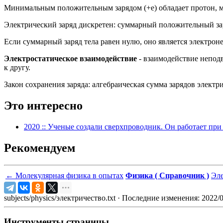
Минимальным положительным зарядом (+е) обладает протон, м
Электрический заряд дискретен: суммарный положительный заря
Если суммарный заряд тела равен нулю, оно является электрон
Электростатическое взаимодействие
- взаимодействие непод
к другу.
Закон сохранения заряда: алгебраическая сумма зарядов элект
Это интересно
2020 :: Ученые создали сверхпроводник. Он работает пр
Рекомендуем
←
Молекулярная физика в опытах
Физика ( Справочник )
Эле
subjects/physics/электричество.txt
· Последние изменения: 2022/
Инструменты страницы