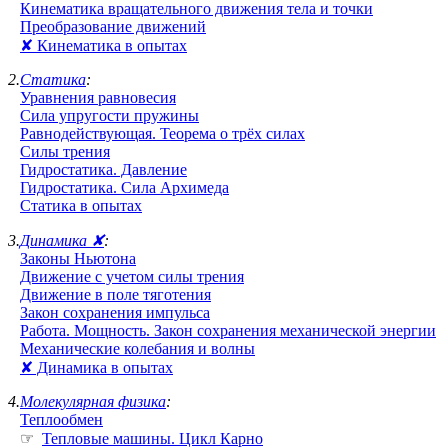
Кинематика вращательного движения тела и точки
Преобразование движений
✘ Кинематика в опытах
2.
Статика
:
Уравнения равновесия
Сила упругости пружины
Равнодействующая. Теорема о трёх силах
Силы трения
Гидростатика. Давление
Гидростатика. Сила Архимеда
Статика в опытах
3.
Динамика ✘
:
Законы Ньютона
Движение с учетом силы трения
Движение в поле тяготения
Закон сохранения импульса
Работа. Мощность. Закон сохранения механической энергии
Механические колебания и волны
✘ Динамика в опытах
4.
Молекулярная физика
:
Теплообмен
☞
Тепловые машины. Цикл Карно