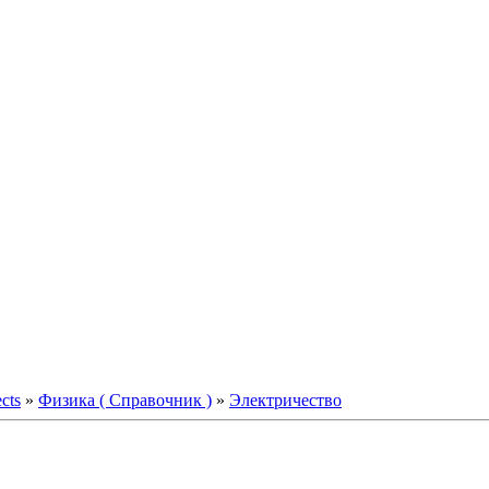
ects
»
Физика ( Справочник )
»
Электричество