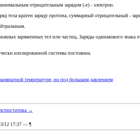
инимальным отрицательным зарядом (-е) - электрон.
д тела кратен заряду протона, суммарный отрицательный - заря
ейтральным.
вижных заряженных тел или частиц, Заряды одинакового знака 
рически изолированной системы постоянна.
и комнатной температуре, но под большим давлением
ктростатика
→
03/12 17:37 —
¶