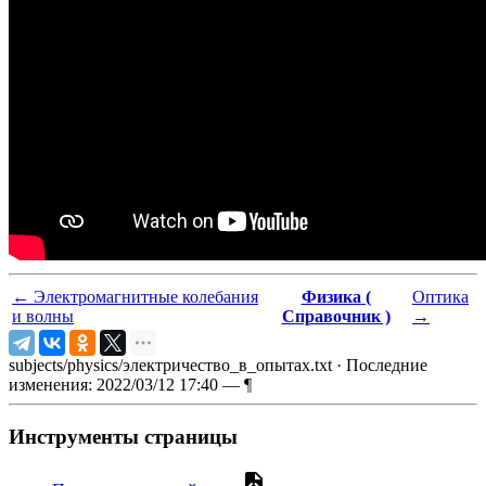
←
Электромагнитные колебания
Физика (
Оптика
и волны
Справочник )
→
subjects/physics/электричество_в_опытах.txt
· Последние
изменения: 2022/03/12 17:40 —
¶
Инструменты страницы