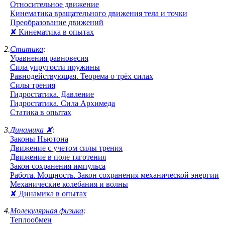
Относительное движение
Кинематика вращательного движения тела и точки
Преобразование движений
✘ Кинематика в опытах
2.
Статика
:
Уравнения равновесия
Сила упругости пружины
Равнодействующая. Теорема о трёх силах
Силы трения
Гидростатика. Давление
Гидростатика. Сила Архимеда
Статика в опытах
3.
Динамика ✘
:
Законы Ньютона
Движение с учетом силы трения
Движение в поле тяготения
Закон сохранения импульса
Работа. Мощность. Закон сохранения механической энергии
Механические колебания и волны
✘ Динамика в опытах
4.
Молекулярная физика
:
Теплообмен