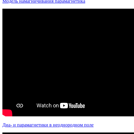
Модель намагничивания парамагнетика
Диа- и парамагнетики в неоднородном поле