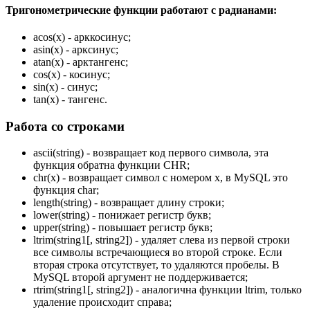
Тригонометрические функции работают с радианами:
acos(x) - арккосинус;
asin(x) - арксинус;
atan(x) - арктангенс;
cos(x) - косинус;
sin(x) - синус;
tan(x) - тангенс.
Работа со строками
ascii(string) - возвращает код первого символа, эта
функция обратна функции CHR;
chr(x) - возвращает символ с номером х, в MySQL это
функция char;
length(string) - возвращает длину строки;
lower(string) - понижает регистр букв;
upper(string) - повышает регистр букв;
ltrim(string1[, string2]) - удаляет слева из первой строки
все символы встречающиеся во второй строке. Если
вторая строка отсутствует, то удаляются пробелы. В
MySQL второй аргумент не поддерживается;
rtrim(string1[, string2]) - аналогична функции ltrim, только
удаление происходит справа;