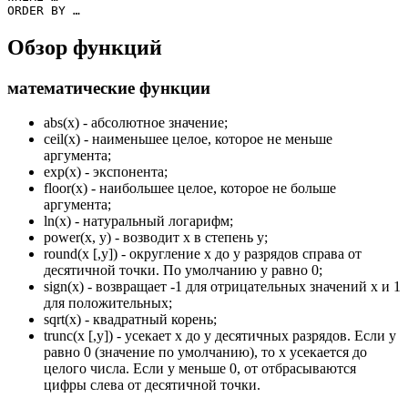
ORDER
BY
 …
Обзор функций
математические функции
abs(x) - абсолютное значение;
ceil(x) - наименьшее целое, которое не меньше
аргумента;
exp(x) - экспонента;
floor(x) - наибольшее целое, которое не больше
аргумента;
ln(x) - натуральный логарифм;
power(x, y) - возводит x в степень y;
round(x [,y]) - округление x до y разрядов справа от
десятичной точки. По умолчанию y равно 0;
sign(x) - возвращает -1 для отрицательных значений x и 1
для положительных;
sqrt(x) - квадратный корень;
trunc(x [,y]) - усекает x до у десятичных разрядов. Если у
равно 0 (значение по умолчанию), то х усекается до
целого числа. Если у меньше 0, от отбрасываются
цифры слева от десятичной точки.