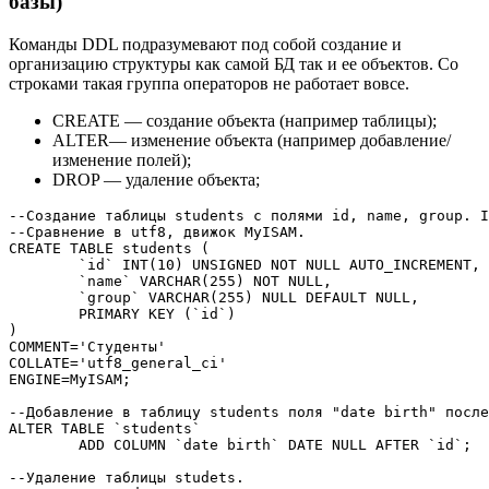
базы)
Команды DDL подразумевают под собой создание и
организацию структуры как самой БД так и ее объектов. Со
строками такая группа операторов не работает вовсе.
CREATE — создание объекта (например таблицы);
ALTER— изменение объекта (например добавление/
изменение полей);
DROP — удаление объекта;
--Создание таблицы students с полями id, name, group. 
--Сравнение в utf8, движок MyISAM.
CREATE
TABLE
 students 
(
`id`
INT
(
10
)
UNSIGNED
NOT
NULL
AUTO_INCREMENT
,
`name`
VARCHAR
(
255
)
NOT
NULL
,
`group`
VARCHAR
(
255
)
NULL
DEFAULT
NULL
,
PRIMARY
KEY
(
`id`
)
)
COMMENT
=
'Студенты'
COLLATE
=
'utf8_general_ci'
ENGINE
=
MyISAM;

--Добавление в таблицу students поля "date birth" после
ALTER
TABLE
`students`
ADD
COLUMN
`date birth`
DATE
NULL
 AFTER 
`id`
;

--Удаление таблицы studets.