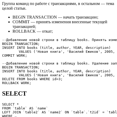
Группа команд по работе с транзакциями, в остальном — тема
целой статьи.
BEGIN TRANSACTION — начать транзакцию;
COMMIT — принять изменения внесенные текущей
транзакцией;
ROLLBACK — откат;
--Добавление новой строки в таблицу books. Принять изме
BEGIN
TRANSACTION
INSERT
INTO
 books 
(
title
,
 author
,
YEAR
,
 description
)
VALUES
(
'Новая книга'
,
'Василий Ежиков'
,
2005
,
COMMIT 
WORK
;

--Добавление новой строки в таблицу books. Удаление зап
BEGIN
TRANSACTION
INSERT
INTO
 books 
(
title
,
 author
,
YEAR
,
 description
)
VALUES
(
'Новая книга'
,
'Василий Ежиков'
,
2005
,
DELETE
FROM
 books 
WHERE
 id
=
3
ROLLBACK
WORK
;
SELECT
SELECT
*
FROM
`table`
AS
`name`
LEFT
JOIN
`table2`
AS
`name2`
ON
`table`
.
`t2id`
=
`tabl
WHERE