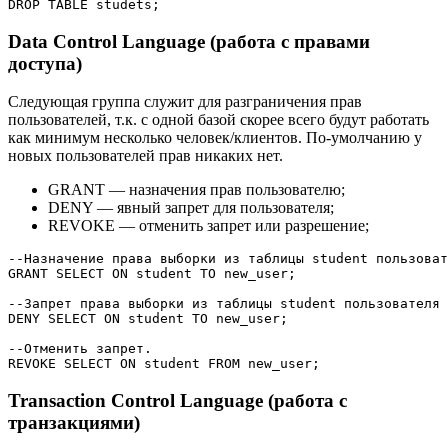
DROP
TABLE
 studets;
Data Control Language (работа с правами
доступа)
Следующая группа служит для разграничения прав
пользователей, т.к. с одной базой скорее всего будут работать
как минимум несколько человек/клиентов. По-умолчанию у
новых пользователей прав никаких нет.
GRANT — назначения прав пользователю;
DENY — явный запрет для пользователя;
REVOKE — отменить запрет или разрешение;
--Назначение права выборки из таблицы student пользоват
GRANT
SELECT
ON
 student 
TO
 new_user;

--Запрет права выборки из таблицы student пользователя 
DENY 
SELECT
ON
 student 
TO
 new_user;

--Отменить запрет.
REVOKE
SELECT
ON
 student 
FROM
 new_user;
Transaction Control Language (работа с
транзакциями)