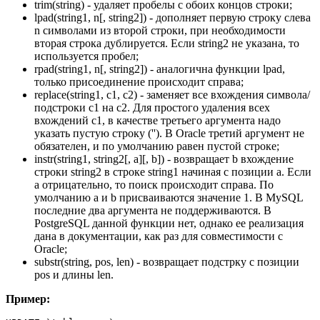
trim(string) - удаляет пробелы с обоих концов строки;
lpad(string1, n[, string2]) - дополняет первую строку слева
n символами из второй строки, при необходимости
вторая строка дублируется. Если string2 не указана, то
используется пробел;
rpad(string1, n[, string2]) - аналогична функции lpad,
только присоединение происходит справа;
replace(string1, c1, c2) - заменяет все вхождения символа/
подстроки c1 на c2. Для простого удаления всех
вхождений c1, в качестве третьего аргумента надо
указать пустую строку (''). В Oracle третий аргумент не
обязателен, и по умолчанию равен пустой строке;
instr(string1, string2[, a][, b]) - возвращает b вхождение
строки string2 в строке string1 начиная с позиции a. Если
a отрицательно, то поиск происходит справа. По
умолчанию a и b присваиваются значение 1. В MySQL
последние два аргумента не поддерживаются. В
PostgreSQL данной функции нет, однако ее реализация
дана в документации, как раз для совместимости с
Oracle;
substr(string, pos, len) - возвращает подстрку с позиции
pos и длины len.
Пример: