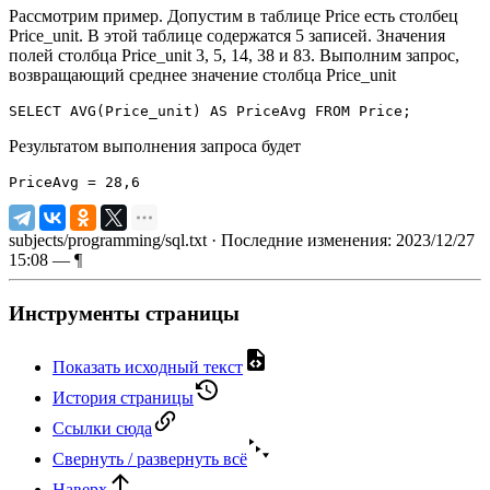
Рассмотрим пример. Допустим в таблице Price есть столбец
Price_unit. В этой таблице содержатся 5 записей. Значения
полей столбца Price_unit 3, 5, 14, 38 и 83. Выполним запрос,
возвращающий среднее значение столбца Price_unit
SELECT
 AVG
(
Price_unit
)
AS
 PriceAvg 
FROM
 Price;
Результатом выполнения запроса будет
PriceAvg 
=
28
,
6
subjects/programming/sql.txt
· Последние изменения: 2023/12/27
15:08 —
¶
Инструменты страницы
Показать исходный текст
История страницы
Ссылки сюда
Свернуть / развернуть всё
Наверх