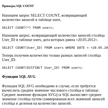
Примеры SQL COUNT
Напишем запрос SELECT COUNT, возвращающий
количество записей в таблице users.
SELECT
COUNT
(
*
)
FROM
 users;
Напишем запрос, возвращающий количество записей столбца
User_ID в таблице users, дата которых равна «20.05.2012».
SELECT
COUNT
(
User_ID
)
FROM
 users 
WHERE
DATE
=
 «20
.
05
.
20
Теперь получим количество только разных записей столбца
User_ID.
SELECT
COUNT
(
DISTINCT
 User_ID
)
FROM
 users;
Функция SQL AVG
Функция SQL AVG необходимо в случае, если требуется
вычислить среднее значение числового столбца в таблице.
Среднее значение функция AVG() в SQL вычисляет среднее
значение столбца путем суммирования всех значений записей
столбца и деления на количество записей.