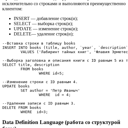
исключительно со строками и выполняются преимущественно
клиентом:
INSERT — добавление строк(и);
SELECT — выборка строк(и);
UPDATE — изменение строк(и);
DELETE— удаление строк(и);
--Вставка строки в таблицу books
INSERT
INTO
 books 
(
title
,
 author
,
`year`
,
`description`
VALUES
(
'Лабиринт тайных книг'
,
'Флавия Эрметес
--Выборка заголовка и описания книги с ID равным 5 из т
SELECT
 title
,
 description 

FROM
 books 

WHERE
 id
=
5
;

--Изменение строки с ID равным 4.
UPDATE
 books 

SET
 author 
=
'Петр Иваныч'
WHERE
  id 
=
4
;

--Удаление записи с ID равным 3.
DELETE
FROM
 books 

WHERE
  id
=
3
;
Data Definition Language (работа со структурой