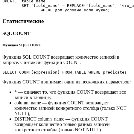
UPDATE
`table_name`
SET
`field_name`
=
REPLACE
(
`field_name`
,
'что_з
WHERE
 доп_условие_если_нужно;
Статистические
SQL COUNT
Функция SQL COUNT
Функция SQL COUNT возвращает количество записей в
запросе. Синтаксис функции COUNT:
SELECT
COUNT
(
expression
)
FROM
TABLE
WHERE
 predicates;
Функция COUNT принимает один из нескольких параметров:
* — означает то, что функция COUNT возвращает все
записи в таблице;
column_name — функция COUNT возвращает
количество записей конкретного столбца (только NOT
NULL);
DISTINCT column_name — функция COUNT
возвращает количество только разных записей
конкретного столбца (только NOT NULL).