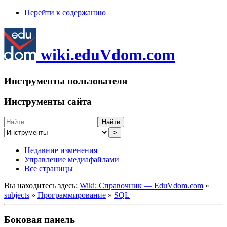
Перейти к содержанию
wiki.eduVdom.com
Инструменты пользователя
Инструменты сайта
Найти
>
Недавние изменения
Управление медиафайлами
Все страницы
Вы находитесь здесь:
Wiki: Справочник — EduVdom.com
»
subjects
»
Программирование
»
SQL
Боковая панель