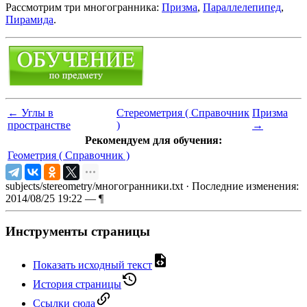
Рассмотрим три многогранника:
Призма
,
Параллелепипед
,
Пирамида
.
←
Углы в
Стереометрия ( Справочник
Призма
пространстве
)
→
Рекомендуем для обучения:
Геометрия ( Справочник )
subjects/stereometry/многогранники.txt
· Последние изменения:
2014/08/25 19:22 —
¶
Инструменты страницы
Показать исходный текст
История страницы
Ссылки сюда