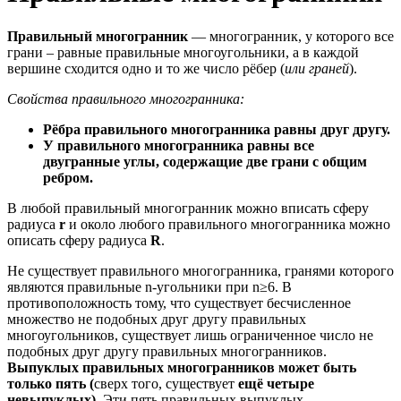
Правильный многогранник
— многогранник, у которого все
грани – равные правильные многоугольники, а в каждой
вершине сходится одно и то же число рёбер (
или граней
).
Свойства правильного многогранника:
Рёбра правильного многогранника равны друг другу.
У правильного многогранника равны все
двугранные углы, содержащие две грани с общим
ребром.
В любой правильный многогранник можно вписать сферу
радиуса
r
и около любого правильного многогранника можно
описать сферу радиуса
R
.
Не существует правильного многогранника, гранями которого
являются правильные n-угольники при n≥6. В
противоположность тому, что существует бесчисленное
множество не подобных друг другу правильных
многоугольников, существует лишь ограниченное число не
подобных друг другу правильных многогранников.
Выпуклых правильных многогранников может быть
только пять (
сверх того, существует
ещё четыре
невыпуклых).
Эти пять правильных выпуклых