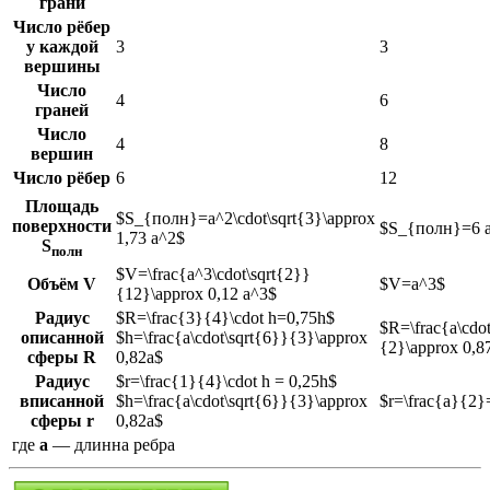
грани
Число рёбер
у каждой
3
3
вершины
Число
4
6
граней
Число
4
8
вершин
Число рёбер
6
12
Площадь
$S_{полн}=a^2\cdot\sqrt{3}\approx
поверхности
$S_{полн}=6 
1,73 a^2$
S
полн
$V=\frac{a^3\cdot\sqrt{2}}
Объём
V
$V=a^3$
{12}\approx 0,12 a^3$
Радиус
$R=\frac{3}{4}\cdot h=0,75h$
$R=\frac{a\cdot
описанной
$h=\frac{a\cdot\sqrt{6}}{3}\approx
{2}\approx 0,8
сферы
R
0,82a$
Радиус
$r=\frac{1}{4}\cdot h = 0,25h$
вписанной
$h=\frac{a\cdot\sqrt{6}}{3}\approx
$r=\frac{a}{2}
сферы
r
0,82a$
где
a
— длинна ребра