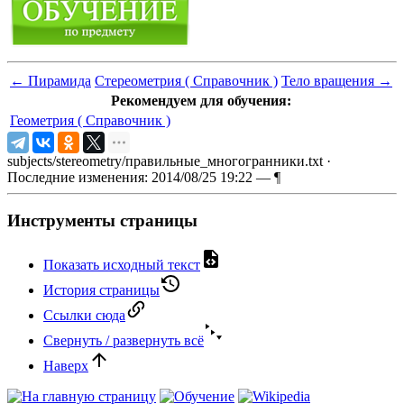
←
Пирамида
Стереометрия ( Справочник )
Тело вращения
→
Рекомендуем для обучения:
Геометрия ( Справочник )
subjects/stereometry/правильные_многогранники.txt
·
Последние изменения: 2014/08/25 19:22 —
¶
Инструменты страницы
Показать исходный текст
История страницы
Ссылки сюда
Свернуть / развернуть всё
Наверх