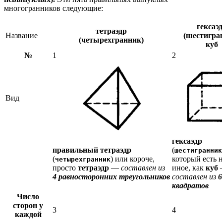
многогранников следующие:
гексаэ
тетраэдр
Название
(шестигра
(четырехгранник)
куб
№
1
2
Вид
гексаэдр
правильный тетраэдр
(
шестигранник
(
) или короче,
который есть н
четырехгранник
просто
тетраэдр
—
составлен из
иное, как
куб
4 равносторонних треугольников
составлен из
6
квадратов
Число
сторон у
3
4
каждой