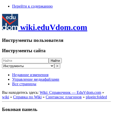
Перейти к содержанию
wiki.eduVdom.com
Инструменты пользователя
Инструменты сайта
Найти
>
Недавние изменения
Управление медиафайлами
Все страницы
Вы находитесь здесь:
Wiki: Справочник — EduVdom.com
»
wiki
»
Справка по Wiki
»
Синтаксис плагинов
»
plugin:folded
Боковая панель