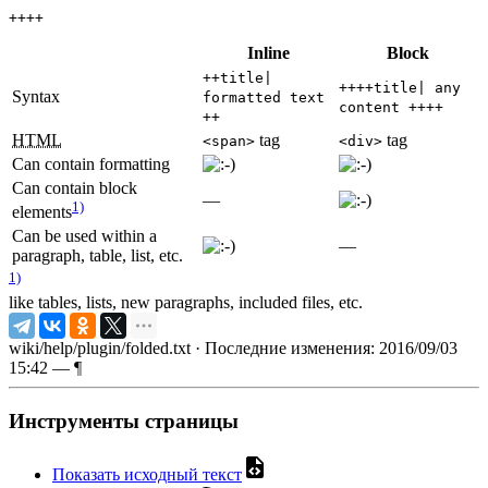
++++
Inline
Block
++title|
++++title| any
Syntax
formatted text
content ++++
++
HTML
tag
tag
<span>
<div>
Can contain formatting
Can contain block
—
1)
elements
Can be used within a
—
paragraph, table, list, etc.
1)
like tables, lists, new paragraphs, included files, etc.
wiki/help/plugin/folded.txt
· Последние изменения: 2016/09/03
15:42 —
¶
Инструменты страницы
Показать исходный текст