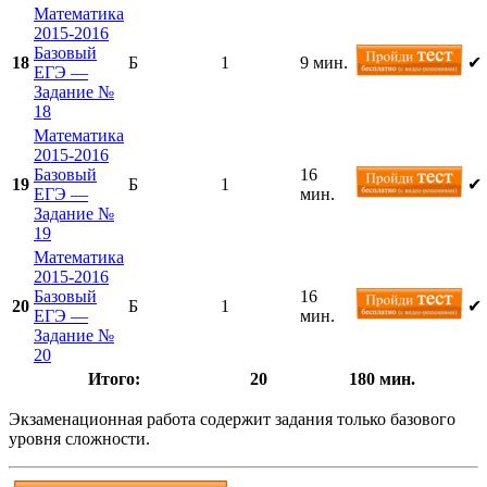
Математика
2015-2016
Базовый
18
Б
1
9 мин.
✔
ЕГЭ —
Задание №
18
Математика
2015-2016
Базовый
16
19
Б
1
✔
ЕГЭ —
мин.
Задание №
19
Математика
2015-2016
Базовый
16
20
Б
1
✔
ЕГЭ —
мин.
Задание №
20
Итого:
20
180 мин.
Экзаменационная работа содержит задания только базового
уровня сложности.