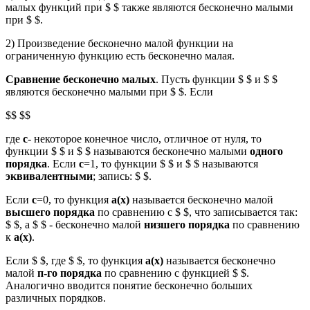
малых функций при $ $ также являются бесконечно малыми
при $ $.
2) Произведение бесконечно малой функции на
ограниченную функцию есть бесконечно малая.
Сравнение бесконечно малых
. Пусть функции $ $ и $ $
являются бесконечно малыми при $ $. Если
$$ $$
где
с
- некоторое конечное число, отличное от нуля, то
функции $ $ и $ $ называются бесконечно малыми
одного
порядка
. Если
с
=1, то функции $ $ и $ $ называются
эквивалентными
; запись: $ $.
Если
с
=0, то функция
а(х)
называется бесконечно малой
высшего порядка
по сравнению с $ $, что записывается так:
$ $, а $ $ - бесконечно малой
низшего порядка
по сравнению
к
а(х)
.
Если $ $, где $ $, то функция
а(х)
называется бесконечно
малой
п-го порядка
по сравнению с функцией $ $.
Аналогично вводится понятие бесконечно больших
различных порядков.