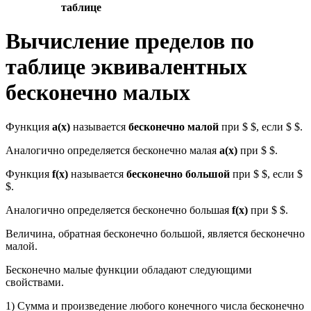
таблице
Вычисление пределов по
таблице эквивалентных
бесконечно малых
Функция
а(х)
называется
бесконечно малой
при $ $, если $ $.
Аналогично определяется бесконечно малая
а(х)
при $ $.
Функция
f(x)
называется
бесконечно большой
при $ $, если $
$.
Аналогично определяется бесконечно большая
f(х)
при $ $.
Величина, обратная бесконечно большой, является бесконечно
малой.
Бесконечно малые функции обладают следующими
свойствами.
1) Сумма и произведение любого конечного числа бесконечно