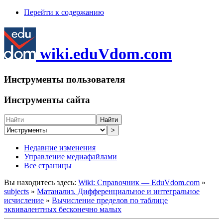
Перейти к содержанию
wiki.eduVdom.com
Инструменты пользователя
Инструменты сайта
Найти
>
Недавние изменения
Управление медиафайлами
Все страницы
Вы находитесь здесь:
Wiki: Справочник — EduVdom.com
»
subjects
»
Матанализ. Дифференциальное и интегральное
исчисление
»
Вычисление пределов по таблице
эквивалентных бесконечно малых