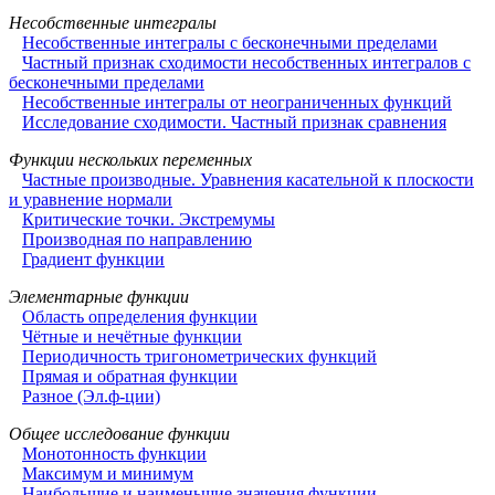
Несобственные интегралы
Несобственные интегралы с бесконечными пределами
Частный признак сходимости несобственных интегралов с
бесконечными пределами
Несобственные интегралы от неограниченных функций
Исследование сходимости. Частный признак сравнения
Функции нескольких переменных
Частные производные. Уравнения касательной к плоскости
и уравнение нормали
Критические точки. Экстремумы
Производная по направлению
Градиент функции
Элементарные функции
Область определения функции
Чётные и нечётные функции
Периодичность тригонометрических функций
Прямая и обратная функции
Разное (Эл.ф-ции)
Общее исследование функции
Монотонность функции
Максимум и минимум
Наибольшие и наименьшие значения функции