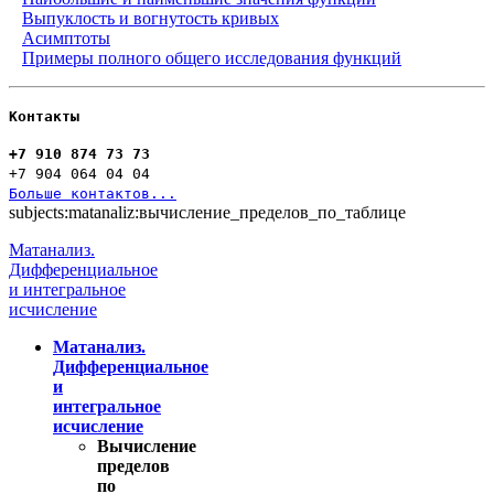
Выпуклость и вогнутость кривых
Асимптоты
Примеры полного общего исследования функций
Контакты
+7 910 874 73 73
+7 904 064 04 04
Больше контактов...
subjects:matanaliz:вычисление_пределов_по_таблице
Матанализ.
Дифференциальное
и интегральное
исчисление
Матанализ.
Дифференциальное
и
интегральное
исчисление
Вычисление
пределов
по