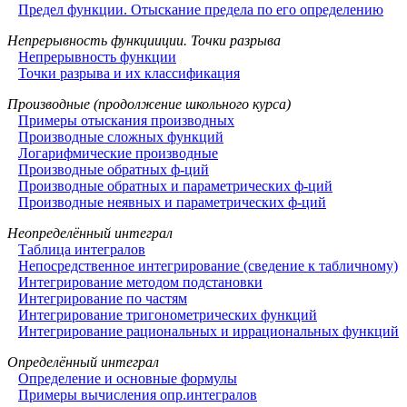
Предел функции. Отыскание предела по его определению
Непрерывность функцииции. Точки разрыва
Непрерывность функции
Точки разрыва и их классификация
Производные (продолжение школьного курса)
Примеры отыскания производных
Производные сложных функций
Логарифмические производные
Производные обратных ф-ций
Производные обратных и параметрических ф-ций
Производные неявных и параметрических ф-ций
Неопределённый интеграл
Таблица интегралов
Непосредственное интегрирование (сведение к табличному)
Интегрирование методом подстановки
Интегрирование по частям
Интегрирование тригонометрических функций
Интегрирование рациональных и иррациональных функций
Определённый интеграл
Определение и основные формулы
Примеры вычисления опр.интегралов