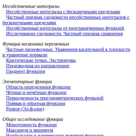
Несобственные интегралы
Несобственные интегралы с бесконечными пределами
Частный признак сходимости несобственных интегралов с
бесконечными пределами
Несобственные интегралы от неограниченных функций
Исследование сходимости. Частный признак сравнения
Функции нескольких переменных
Частные производные. Уравнения касательной к плоскости
и уравнение нормали
Критические точки. Экстремумы
Производная по направлению
Градиент функции
Элементарные функции
Область определения функции
Чётные и нечётные функции
Периодичность тригонометрических функций
Прямая и обратная функции
Разное (Эл.ф-ции)
Общее исследование функции
Монотонность функции
Максимум и минимум
Наибольшие и наименьшие значения функции