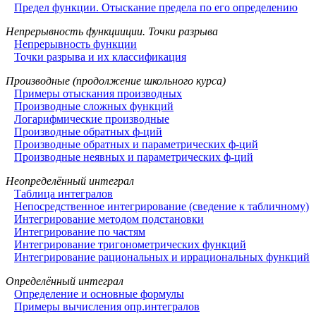
Предел функции. Отыскание предела по его определению
Непрерывность функцииции. Точки разрыва
Непрерывность функции
Точки разрыва и их классификация
Производные (продолжение школьного курса)
Примеры отыскания производных
Производные сложных функций
Логарифмические производные
Производные обратных ф-ций
Производные обратных и параметрических ф-ций
Производные неявных и параметрических ф-ций
Неопределённый интеграл
Таблица интегралов
Непосредственное интегрирование (сведение к табличному)
Интегрирование методом подстановки
Интегрирование по частям
Интегрирование тригонометрических функций
Интегрирование рациональных и иррациональных функций
Определённый интеграл
Определение и основные формулы
Примеры вычисления опр.интегралов