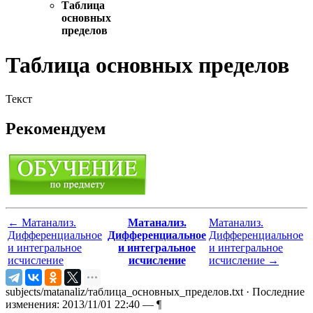
Таблица
основных
пределов
Таблица основных пределов
Текст
Рекомендуем
←
Матанализ.
Матанализ.
Матанализ.
Дифференциальное
Дифференциальное
Дифференциальное
и интегральное
и интегральное
и интегральное
исчисление
исчисление
исчисление
→
subjects/matanaliz/таблица_основных_пределов.txt
· Последние
изменения: 2013/11/01 22:40 —
¶