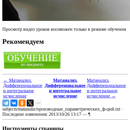
Просмотр видео уроков воозможен только в режиме обучения
Рекомендуем
←
Матанализ.
Матанализ.
Матанализ.
Дифференциальное
Дифференциальное
Дифференциальное
и интегральное
и интегральное
и интегральное
исчисление
исчисление
исчисление
→
subjects/matanaliz/производные_параметрических_ф-ций.txt
·
Последние изменения: 2013/10/26 13:17 —
¶
Инструменты страницы