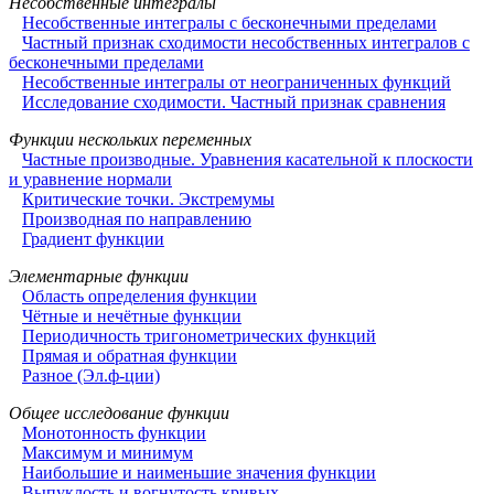
Несобственные интегралы
Несобственные интегралы с бесконечными пределами
Частный признак сходимости несобственных интегралов с
бесконечными пределами
Несобственные интегралы от неограниченных функций
Исследование сходимости. Частный признак сравнения
Функции нескольких переменных
Частные производные. Уравнения касательной к плоскости
и уравнение нормали
Критические точки. Экстремумы
Производная по направлению
Градиент функции
Элементарные функции
Область определения функции
Чётные и нечётные функции
Периодичность тригонометрических функций
Прямая и обратная функции
Разное (Эл.ф-ции)
Общее исследование функции
Монотонность функции
Максимум и минимум
Наибольшие и наименьшие значения функции
Выпуклость и вогнутость кривых