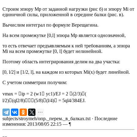
Строим эпюру Mp от заданной нагрузки (рис б) и эпюру Mi от
единичной силы, приложенной в середине балки (рис. в).
Вычислим интеграл по формуле Верещагина.
На всем промежутке [0,l] эпюра Mp является однозначной,
то есть отвечает предъявляемым к ней требованиям, а эпюра
Mi на всем промежутке [0, l] будет нелинейной.
Поэтому область интегрирования делим на два участка:
[0, l/2] и [1/2, l], на каждом из которых Mi(x) будет линейной.
С учетом симметрии получим:
vmax = ip = 2 (w1 yc1)/EJ = 2 (2/3)(
l/2)(ql2/8)(5/8)(l/4) = 5ql4/384EJ.
subjects/stroymeh/опр._перем._в_балках.txt
· Последние
изменения: 2013/08/05 22:15 —
¶