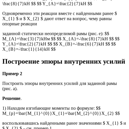
\frac{8}{7}kH $$ $$ Y_{A}=\frac{2}{7}kH $$
Одновременно эти реакции вместе с найденными ранее $
X_{1} $ и $ X_{2} $ дают ответ на вопрос, чему равны
опорные реакции
заданной статически неопределимой рамы (рис. е): $$
M_{A}=\frac{3}{7}kHм $$ $$ X_{A}=-\frac{8}{7}kH $$ $$
Y_{A}=\frac{2}{7}kH $$ $$ X_{B}=-\frac{6}{7}kH $$ $$
X_{B}=-\frac{1}{14}kH $$
Построение эпюры внутренних усилий
Пример 2
Построить эпюры внутренних усилий для заданной рамы
(рис. а).
Решение
.
1) Находим изгибающие моменты по формуле: $$
M_{p}=\bar{M_{1}^{0}}X_{1}+\bar{M_{2}^{0}}X_{2} $$
воспользовавшись найденными ранее значениями $ X_{1} $ и
$ X_{2} $ – см. пример 1.