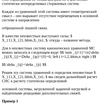
статически неопределимых стержневых систем.
Каждое из уравнений этой системы имеет геометрический
смысл – оно выражает отсутствие перемещения в основной
системе в направлении
отброшенной лишней связи.
В качестве неизвестных выступают силы: $
X_{1},X_{2},\ldots,X_{n}, $, откуда – название метода.
Для n неизвестных систему канонических уравнений МС
можно записать в следующем виде: $$ \sum _{j=1}^{n}\delta
_{ij}X_{j}+\Delta _{ip}^{0}=0, \left ( i=1,2,\ldots,n \right ) $$
$$ \delta _{ij}=\delta _{ji} $$
Решив эту систему уравнений и определив неизвестные $
X_{1},X_{2},\ldots,X_{n}, $ мы сведем дальнейший расчет
СНС к расчету статически определимой
основной системы, загруженной заданной нагрузкой и
найденными реакциями дополнительных связей.
Пример 1