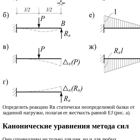
Определить реакцию Rв статически неопределимой балки от
заданной нагрузки, полагая ее жесткость равной EJ (рис. а).
Канонические уравнения метода сил
Они справедливы не только для рам, но и для любых