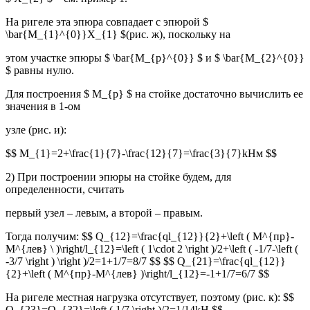
На ригеле эта эпюра совпадает с эпюрой $
\bar{M_{1}^{0}}X_{1} $(рис. ж), поскольку на
этом участке эпюры $ \bar{M_{p}^{0}} $ и $ \bar{M_{2}^{0}}
$ равны нулю.
Для построения $ M_{p} $ на стойке достаточно вычислить ее
значения в 1-ом
узле (рис. и):
$$ M_{1}=2+\frac{1}{7}-\frac{12}{7}=\frac{3}{7}kHм $$
2) При построении эпюры на стойке будем, для
определенности, считать
первый узел – левым, а второй – правым.
Тогда получим: $$ Q_{12}=\frac{ql_{12}}{2}+\left ( M^{пр}-
M^{лев} \ )\right/l_{12}=\left ( 1\cdot 2 \right )/2+\left ( -1/7-\left (
-3/7 \right ) \right )/2=1+1/7=8/7 $$ $$ Q_{21}=\frac{ql_{12}}
{2}+\left ( M^{пр}-M^{лев} )\right/l_{12}=-1+1/7=6/7 $$
На ригеле местная нагрузка отсутствует, поэтому (рис. к): $$
Q_{23}=Q_{32}=\left ( 1/7 \right )/2=1/14kH $$