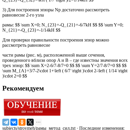
3) Для построения эпюры Np достаточно рассмотреть
равновесие 2-го узла
рамы: $$ \sum X=0; N_{23}=-Q_{21}=-6/7kH $$ $$ \sum Y=0;
N_{21}=-Q_{23}=-1/14kH $$
Для проверки правильности построения эпюр можно
рассмотреть равновесие
части рамы (рис. м), расположенной выше сечения,
проведенного вблизи опор A и B – где известны значения всех
трех эпюр: $$ \sum X=2-6/7-8/7=0 $$ $$ \sum Y=2/7-8/7=0 $$ $$
\sum M_{A}=3/7-2\cdot 1+\left ( 6/7 \right )\cdot 2-\left ( 1/14 \right
)\cdot 2=0 $$
Рекомендуем
subjects/stroymeh/рамы_метод_сил.txt
· Последние изменения: