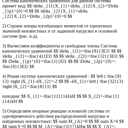
Система канонических уравнений для данной системы
примет вид: $$ \delta _{11}X_{1}+\delta _{12}X_{2}+\Delta
_{1p}^{0}=0 $$ $$ \delta _{21}X_{1}+\delta
_{22}X_{2}+\Delta _{2p}^{0}=0 $$
2) Строим эпюры изгибающих моментов от единичных
значений неизвестных и от заданной нагрузки в основной
системе (рис. в-д).
3) Вычисляем коэффициенты и свободные члены Система
канонических уравнений $$ \delta _{11}=\frac{8}{3EJ} $$ $$
\delta _{12}=-\frac{4}{EI} $$ $$ \delta _{22}=\frac{32}{3EI} $$
$$ \Delta _{1p}^{0}=\frac{2}{EI} $$ $$ \Delta _{2p}^{0}=-
\frac{8}{3EI} $$
4) Решая систему канонических уравнений : $$ \left ( \frac{8}
{3} \right )X_{1}-4X_{2}=-2 $$ $$ -4X_{1}+\left ( \frac{32}{3}
\right )X_{2}=\frac{8}{3} $$
находим: $$ X_{1}=-\frac{12}{14}kH $$ $$ X_{2}=-\frac{1}
{14}kH $$
5) Определяем опорные реакции основной системы от
одновременного действия распределенной нагрузки и
найденных неизвестных: $$ \sum M_{A}=0 $$ $$ \sum X=0 $$
$$ \sum Y=0 $$ $$ M_{A}=\frac{3}{7}kHм $$ $$ X_{A}=-