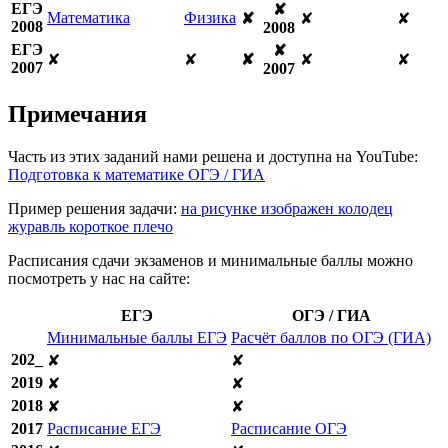
ЕГЭ
✘
Математика
Физика
✘
✘
✘
2008
2008
ЕГЭ
✘
✘
✘
✘
✘
✘
2007
2007
Примечания
Часть из этих заданий нами решена и доступна на YouTube:
Подготовка к математике ОГЭ / ГИА
Пример решения задачи:
на рисунке изображен колодец
журавль короткое плечо
Расписания сдачи экзаменов и минимальные баллы можно
посмотреть у нас на сайте:
ЕГЭ
ОГЭ / ГИА
Минимальные баллы ЕГЭ
Расчёт баллов по ОГЭ (ГИА)
202_
✘
✘
2019
✘
✘
2018
✘
✘
2017
Расписание ЕГЭ
Расписание ОГЭ