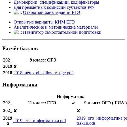
Демоверсии, спецификации, кодификаторы
Для предметных комиссий субъектов РФ
Открытый банк заданий ЕГЭ
Открытые варианты КИМ ЕГЭ
Аналитические и методические материалы
Навигатор самостоятельной подготовки
Расчёт баллов
202_
9 класс: ОГЭ
2019
✘
2018
2018_perevod_ballov_v_oge.pdf
Информатика
Информатика
202_
11 класс: ЕГЭ
9 класс: ОГЭ ( ГИА )
✔
202_
✘
✘
2019
2019_огэ_информатика.p
2019_егэ_информатика.pdf
α
task19.ods