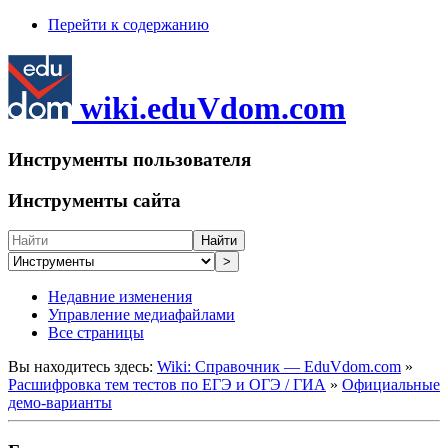
Перейти к содержанию
wiki.eduVdom.com
Инструменты пользователя
Инструменты сайта
Найти
>
Недавние изменения
Управление медиафайлами
Все страницы
Вы находитесь здесь:
Wiki: Справочник — EduVdom.com
»
Расшифровка тем тестов по ЕГЭ и ОГЭ / ГИА
»
Официальные
демо-варианты