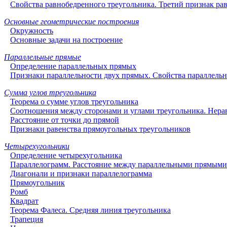
Свойства равнобедренного треугольника. Третий признак рав
Основные геометрические построения
Окружность
Основные задачи на построение
Параллельные прямые
Определение параллельных прямых
Признаки параллельности двух прямых. Свойства параллель
Сумма углов треугольника
Теорема о сумме углов треугольника
Соотношения между сторонами и углами треугольника. Нера
Расстояние от точки до прямой
Признаки равенства прямоугольных треугольников
Четырехугольники
Определение четырехугольника
Параллелограмм. Расстояние между параллельными прямыми
Диагонали и признаки параллелограмма
Прямоугольник
Ромб
Квадрат
Теорема Фалеса. Средняя линия треугольника
Трапеция