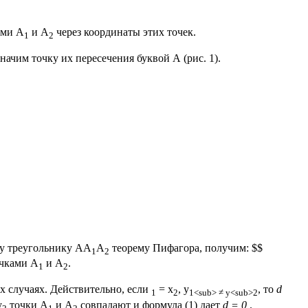
ами А
и А
через координаты этих точек.
1
2
ачим точку их пересечения буквой А (рис. 1).
му треугольнику АА
А
теорему Пифагора, получим: $$
1
2
точками А
и А
.
1
2
их случаях. Действительно, если
= х
, у
, то
d
1
2
1<sub> ≠ у<sub>2
y
точки А
и А
совпадают и формула (1) дает
d = 0
.