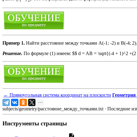
1
2
Пример 1.
Найти расстояние между точками А(-1; -2) и В(-4; 2)
Решение.
По формуле (1) имеем: $$ d = AB = \sqrt{(-4 + 1)^2 +(2 + 2
←
Прямоугольная система координат на плоскости
Геометрия 
subjects/geometry/расстояние_между_точками.txt
· Последние из
Инструменты страницы