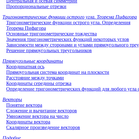
Центральная и осевая симметрии
Пропорциональные отрезки
Тригонометрические функции острого угла. Теорема Пифагора
Тригонометрические функции острого угла. Определения
Теорема Пифагора
Основные тригонометрические тождества
Значения тригонометрических функций некоторых углов
Зависимости между сторонами и углами прямоугольного тре
Решение прямоугольных треугольников
Прямоугольные координаты
Координатная ось
Прямоугольная система координат на плоскости
Расстояние между точками
Координаты середины отрезка
Определение тригонометрических функций для любого угла о
Векторы
Понятие вектора
Сложение и вычитание векторов
Умножение вектора на число
Координаты вектора
Скалярное произведение векторов
Подобие