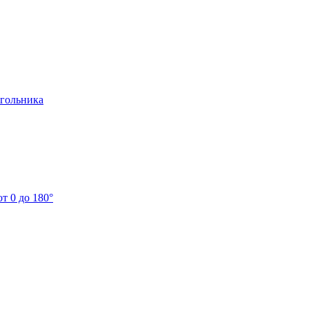
угольника
т 0 до 180°