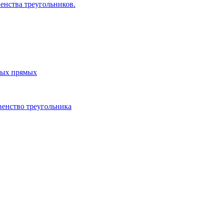
енства треугольников.
ных прямых
венство треугольника