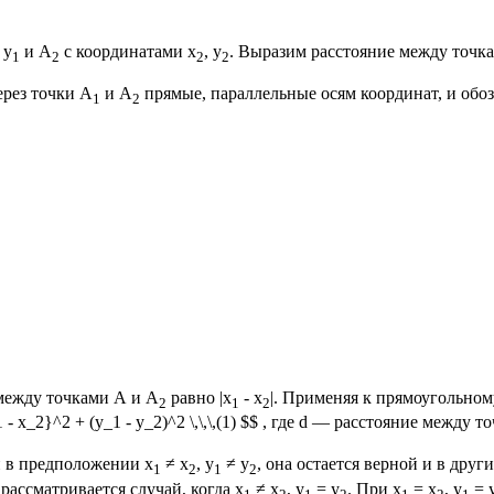
, у
и А
с координатами х
, у
. Выразим расстояние между точк
1
2
2
2
ерез точки А
и А
прямые, параллельные осям координат, и обозн
1
2
 между точками А и А
равно |х
- х
|. Применяя к прямоугольно
2
1
2
 - x_2}^2 + (y_1 - y_2)^2 \,\,\,(1) $$ , где d — расстояние между 
и в предположении х
≠ х
, y
≠ y
, она остается верной и в друг
1
2
1
2
 рассматривается случай, когда x
≠ x
, y
= y
. При x
= x
, y
= 