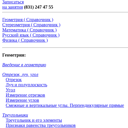
Записаться
на занятия
(831) 247 47 55
Геометрия ( Справочник )
Стереометрия ( Справочник )
Математика ( Справочник )
Русский язык ( Справочник )
Физика ( Справочник )
Геометрия:
Введение в геометрию
Отрезок, луч, угол
Отрезок
Луч и полуплоскость
Угол
Измерение отрезков
Измерение углов
Смежные и вертикальные углы. Перпендикулярные прямые
Треугольники
Треугольник и его элементы
Признаки равенства треугольников