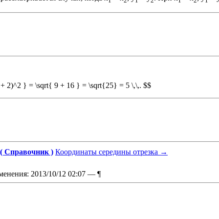
1
2
1
2
1
2
1
.
)^2 } = \sqrt{ 9 + 16 } = \sqrt{25} = 5 \,\,. $$
( Справочник )
Координаты середины отрезка
→
менения: 2013/10/12 02:07 —
¶