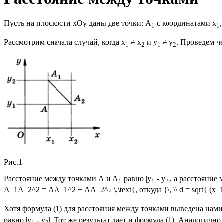
Пусть на плоскости хОу даны две точки: А
с координатами х
1
1
Рассмотрим сначала случай, когда х
≠ х
и у
≠ у
. Проведем ч
1
2
1
2
Рис.1
Расстояние между точками А и А
равно |y
- у
|, а расстояние
1
1
2
А_1А_2^2 = АА_1^2 + АА_2^2 \,\text{, откуда }\, \\ d = sqrt{ (x_1
Хотя формула (1) для расстояния между точками выведена нам
равно |у
- y
|. Тот же результат дает и формула (1). Аналогично