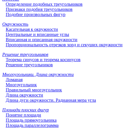
Определение подобных треугольников
Признаки подобия треугольников
Подобие произвольных фигур
Окружность
Касательная к окружности
Центральные и вписанные углы
Вписанная и описанная окружности
Пропорциональность отрезков хорд и секущих окружности
Решение треугольников
Теорема синусов и теорема косинусов
Решение треугольников
Многоугольники. Длина окружности
Ломаная
Многоугольник
Правильный многоугольник
Длина окружности
Длина дуги окружности. Радианная мера угла
Площади плоских фигур
Понятие площади
Площадь прямоугольника
Площадь параллелограмма