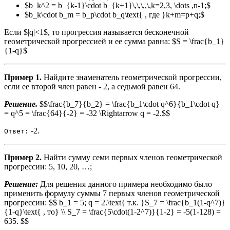
$b_k^2 = b_{k-1}\cdot b_{k+1}\,\,\,,\,k=2,3, \dots ,n-1;$
$b_k\cdot b_m = b_p\cdot b_q\text{ , где }k+m=p+q;$
Если $|q|<1$, то прогрессия называется бесконечной
геометрической прогрессией и ее сумма равна: $S = \frac{b_1}
{1-q}$
Пример 1.
Найдите знаменатель геометрической прогрессии,
если ее второй член равен - 2, а седьмой равен 64.
Решение.
$$\frac{b_7}{b_2} = \frac{b_1\cdot q^6}{b_1\cdot q}
= q^5 = \frac{64}{-2} = -32 \Rightarrow q = -2.$$
-2.
Ответ:
Пример 2.
Найти сумму семи первых членов геометрической
прогрессии: 5, 10, 20, …;
Решение:
Для решения данного примера необходимо было
применить формулу суммы 7 первых членов геометрической
прогрессии: $$ b_1 = 5; q = 2.\text{ т.к. }S_7 = \frac{b_1(1-q^7)}
{1-q}\text{ , то} \\ S_7 = \frac{5\cdot(1-2^7)}{1-2} = -5(1-128) =
635. $$