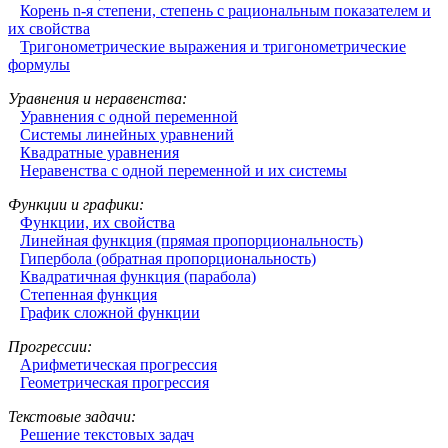
Корень n-я степени, степень с рациональным показателем и
их свойства
Тригонометрические выражения и тригонометрические
формулы
Уравнения и неравенства:
Уравнения с одной переменной
Системы линейных уравнений
Квадратные уравнения
Неравенства с одной переменной и их системы
Функции и графики:
Функции, их свойства
Линейная функция (прямая пропорциональность)
Гипербола (обратная пропорциональность)
Квадратичная функция (парабола)
Степенная функция
График сложной функции
Прогрессии:
Арифметическая прогрессия
Геометрическая прогрессия
Текстовые задачи:
Решение текстовых задач