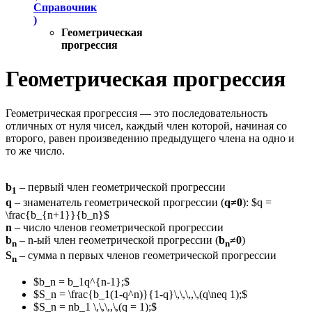
Справочник
)
Геометрическая
прогрессия
Геометрическая прогрессия
Геометрическая прогрессия — это последовательность
отличных от нуля чисел, каждый член которой, начиная со
второго, равен произведению предыдущего члена на одно и
то же число.
b
– первый член геометрической прогрессии
1
q
– знаменатель геометрической прогрессии (
q≠0
): $q =
\frac{b_{n+1}}{b_n}$
n
– число членов геометрической прогрессии
b
– n-ый член геометрической прогрессии (
b
≠0
)
n
n
S
– сумма n первых членов геометрической прогрессии
n
$b_n = b_1q^{n-1};$
$S_n = \frac{b_1(1-q^n)}{1-q}\,\,\,,\,(q\neq 1);$
$S_n = nb_1 \,\,\,,\,(q = 1);$