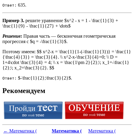
635.
Ответ:
Пример 3.
решите уравнение $x^2 - x = 1 - \frac{1}{3} +
\frac{1}{9} - \frac{1}{27} + \dots$
Решение:
Правая часть — бесконечная геометрическая
прогрессия с $q = -\frac{1}{3}$.
Поэтому имеем: $$ x^2-x = \frac{1}{1-(-\frac{1}{3})} = \frac{1}
{\frac{4}{3}} = \frac{3}{4}. \\ x^2-x-\frac{3}{4}=0; \\ D =
1+4\cdot \frac{3}{4} = 4; \\ x = \frac{1\pm 2}{2};\; x_1=-\frac{1}
{2};\; x_2=\frac{3}{2}. $$
$-\frac{1}{2};\frac{3}{2}$.
Ответ:
Рекомендуем
←
Математика (
Математика (
Математика (