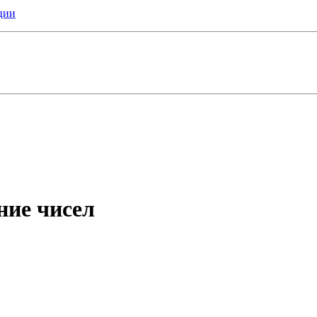
ции
ние чисел