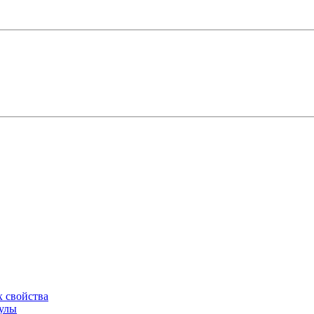
х свойства
мулы