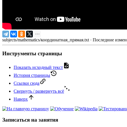
subjects/mathematics/координатная_прямая.txt
· Последние измен
Инструменты страницы
Показать исходный текст
История страницы
Ссылки сюда
Свернуть / развернуть всё
Наверх
Записаться на занятия