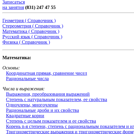
Записаться
на занятия
(831) 247 47 55
Геометрия ( Справочник )
Стереометрия ( Справочник )
Математика ( Справочник )
Русский язык ( Справочник )
Физика ( Справочник )
Математика:
Основы:
Координатная прямая, сравнение чисел
Рациональные числа
Числа и выражения:
Выражения, преобразования выражений
Степень с натуральным показателем, ее свойства
Одночлены, многочлены
Рациональные дроби и их свойства
Квадратные корни
Степень с целым показателем и ее свойства
Корень n-я степени, степень с рациональным показателем и и
Тригонометрические выражения и тригонометрические фор