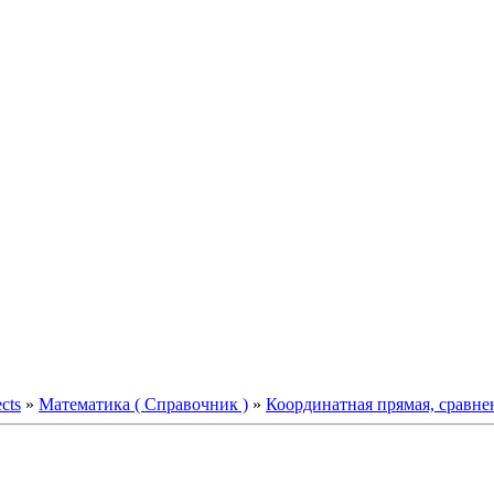
ects
»
Математика ( Справочник )
»
Координатная прямая, сравне