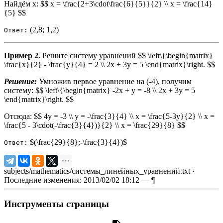
Найдём x: $$ x = \frac{2+3\cdot\frac{6}{5}}{2} \\ x = \frac{14}
{5} $$
(2,8; 1,2)
Ответ:
Пример 2.
Решите систему уравнений $$ \left\{\begin{matrix}
\frac{x}{2} - \frac{y}{4} = 2 \\ 2x + 3y = 5 \end{matrix}\right. $$
Решение:
Умножив первое уравнение на (-4), получим
систему: $$ \left\{\begin{matrix} -2x + y = -8 \\ 2x + 3y = 5
\end{matrix}\right. $$
Отсюда: $$ 4y = -3 \\ y = -\frac{3}{4} \\ x = \frac{5-3y}{2} \\ x =
\frac{5 - 3\cdot(-\frac{3}{4})}{2} \\ x = \frac{29}{8} $$
$(\frac{29}{8};-\frac{3}{4})$
Ответ:
subjects/mathematics/системы_линейных_уравнений.txt
·
Последние изменения: 2013/02/02 18:12 —
¶
Инструменты страницы