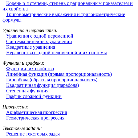
Корень n-я степени, степень с рациональным показателем и
их свойства
Тригонометрические выражения и тригонометрические
формулы
Уравнения и неравенства:
Уравнения с одной переменной
Системы линейных уравнений
Квадратные уравнения
Неравенства с одной переменной и их системы
Функции и графики:
Функции, их свойства
Линейная функция (прямая пропорциональность)
Гипербола (обратная пропорциональность)
Квадратичная функция (парабола)
Степенная функция
График сложной функции
Прогрессии:
Арифметическая прогрессия
Геометрическая прогрессия
Текстовые задачи:
Решение текстовых задач