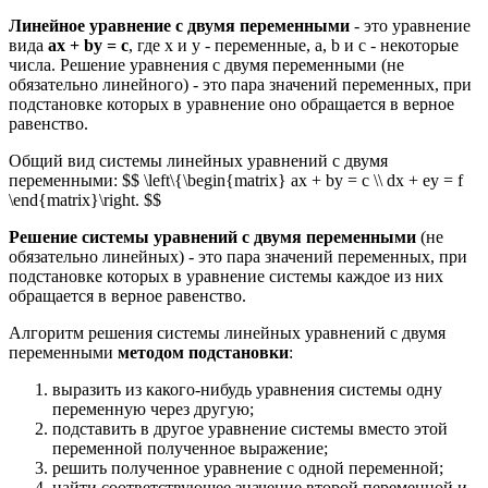
Линейное уравнение с двумя переменными
- это уравнение
вида
ах + by = с
, где х и у - переменные, a, b и с - некоторые
числа. Решение уравнения с двумя переменными (не
обязательно линейного) - это пара значений переменных, при
подстановке которых в уравнение оно обращается в верное
равенство.
Общий вид системы линейных уравнений с двумя
переменными: $$ \left\{\begin{matrix} ax + by = c \\ dx + ey = f
\end{matrix}\right. $$
Решение системы уравнений с двумя переменными
(не
обязательно линейных) - это пара значений переменных, при
подстановке которых в уравнение системы каждое из них
обращается в верное равенство.
Алгоритм решения системы линейных уравнений с двумя
переменными
методом подстановки
:
выразить из какого-нибудь уравнения системы одну
переменную через другую;
подставить в другое уравнение системы вместо этой
переменной полученное выражение;
решить полученное уравнение с одной переменной;
найти соответствующее значение второй переменной и