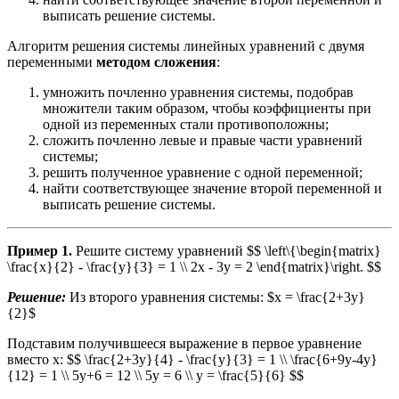
выписать решение системы.
Алгоритм решения системы линейных уравнений с двумя
переменными
методом сложения
:
умножить почленно уравнения системы, подобрав
множители таким образом, чтобы коэффициенты при
одной из переменных стали противоположны;
сложить почленно левые и правые части уравнений
системы;
решить полученное уравнение с одной переменной;
найти соответствующее значение второй переменной и
выписать решение системы.
Пример 1.
Решите систему уравнений $$ \left\{\begin{matrix}
\frac{x}{2} - \frac{y}{3} = 1 \\ 2x - 3y = 2 \end{matrix}\right. $$
Решение:
Из второго уравнения системы: $x = \frac{2+3y}
{2}$
Подставим получившееся выражение в первое уравнение
вместо х: $$ \frac{2+3y}{4} - \frac{y}{3} = 1 \\ \frac{6+9y-4y}
{12} = 1 \\ 5y+6 = 12 \\ 5y = 6 \\ y = \frac{5}{6} $$