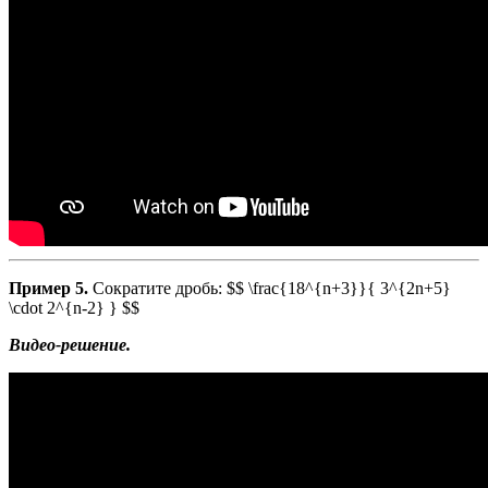
Пример 5.
Сократите дробь: $$ \frac{18^{n+3}}{ 3^{2n+5}
\cdot 2^{n-2} } $$
Видео-решение.