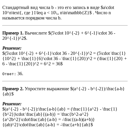
Стандартный вид числа b - это его запись в виде $a\cdot
10^n\text{, где }1\leq a < 10\,, n\in\mathbb{Z}$ . Число n
называется порядком числа b.
Пример 1.
Вычислите $(5\cdot 10^{-2} + 6^{-1}\cdot 36 -
20^{-1})^2$.
Решение:
$(5\cdot 10^{-2} + 6^{-1}\cdot 36 - 20^{-1})^2 = (5\cdot \frac{1}
{10^2} + \frac{1}{6}\cdot 36 - \frac{1}{20})^2 = (\frac{1}{20} +
6 - \frac{1}{20})^2 = 6^2 = 36$
36.
Ответ:
Пример 2.
Упростите выражение $(a^{-2} - b^{-2}):\frac{a-b}
{ab}$
Решение:
$(a^{-2} - b^{-2}):\frac{a-b}{ab} = (\frac{1}{a^2} - \frac{1}
{b^2})\cdot \frac{ab}{(a-b)} = \frac{b^2-a^2}
{a^2b^2}\cdot\frac{ab}{a-b} = -\frac{(a-b)(a+b)}
{(ab)^2}\cdot\frac{ab}{a-b} = -\frac{a+b}{ab}$