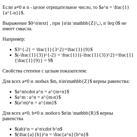
Если a≠0 и n - целое отрицательное число, то $a^n = \frac{1}
{a^{-n}}$.
Выражение $0^n\text{ , при }n\in \mathbb{Z}\,,\, n \leq 0$ не
имеет смысла.
Например:
$3^{-2} = \frac{1}{3^2}=\frac{1}{9}$
$(-\frac{1}{3})^{-2} = \frac{1}{(-\frac{1}{3})^2}=\frac{1}
{\frac{1}{9}} = 9$
Свойства степени с целым показателем:
Для всех а≠0 и любых $m, n\in\mathbb{Z}$ верны равенства:
$a^m\cdot a^n = a^{m+n}$
$a^m : a^n = a^{m-n}$
$(a^m)^n = a^{mn}$
Для всех а≠0, b≠0 и любого $n\in \mathbb{R}$ верны
равенства
$(ab)^n = a^n\cdot b^n$
$(\frac{a}{b})^n = \frac{a^n}{b^n}$