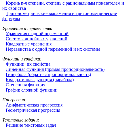
Корень n-я степени, степень с рациональным показателем и
их свойства
Тригонометрические выражения и тригонометрические
формулы
Уравнения и неравенства:
Уравнения с одной переменной
Системы линейных уравнений
Квадратные уравнения
Неравенства с одной переменной и их системы
Функции и графики:
Функции, их свойства
Линейная функция (прямая пропорциональность)
Гипербола (обратная пропорциональность)
Квадратичная функция (парабола)
Степенная функция
График сложной функции
Прогрессии:
Арифметическая прогрессия
Геометрическая прогрессия
Текстовые задачи:
Решение текстовых задач