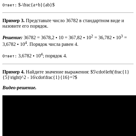
$-\frac{a+b}{ab}$
Ответ:
Пример 3.
Представьте число 36782 в стандартном виде и
назовите его порядок.
2
3
Решение:
36782 = 3678,2 • 10 = 367,82 • 10
= 36,782 • 10
=
4
3,6782 • 10
. Порядок числа равен 4.
4
3,6782 • 10
; порядок 4.
Ответ:
Пример 4.
Найдите значение выражения: $5\cdot\left(\frac{1}
{5}\right)^2 - 16\cdot\frac{1}{16}=?$
Видео-решение.