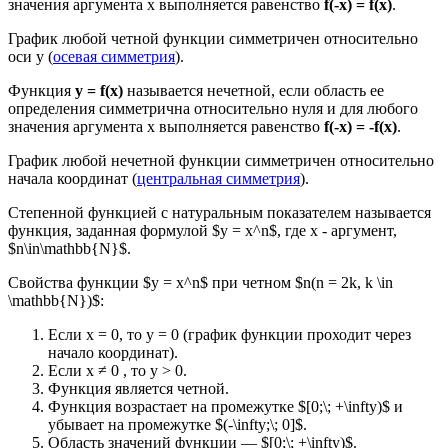
значения аргумента х выполняется равенство
f(-x) = f(x)
.
График любой четной функции симметричен относительно
оси у (
осевая симметрия
).
Функция
y = f(x)
называется нечетной, если область ее
определения симметрична относительно нуля и для любого
значения аргумента х выполняется равенство
f(-x) = -f(x)
.
График любой нечетной функции симметричен относительно
начала координат (
центральная симметрия
).
Степенной функцией с натуральным показателем называется
функция, заданная формулой $у = х^n$, где x - аргумент,
$n\in\mathbb{N}$.
Свойства функции $у = х^n$ при четном $n(n = 2k, k \in
\mathbb{N})$:
Если х = 0, то у = 0 (график функции проходит через
начало координат).
Если х ≠ 0 , то y > 0.
Функция является четной.
Функция возрастает на промежутке $[0;\; +\infty)$ и
убывает на промежутке $(-\infty;\; 0]$.
Область значений функции — $[0;\; +\infty)$.