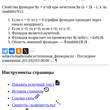
Свойства функции $у = х^n$ при нечетном $n (n = 2k - 1, k \in
\mathbb{N}):
Если х = 0, то у = 0 (график функции проходит через
начало координат).
Если х>0, то у>0; если х<0, то у<0.
Функция является нечетной.
Функция возрастает на промежутке $(-\infty\;; +\infty)$.
Область значений функции — $\mathbb{R}$ .
subjects/mathematics/степенная_функция.txt
· Последние
изменения: 2013/02/03 00:09 —
¶
Инструменты страницы
Показать исходный текст
История страницы
Ссылки сюда
Свернуть / развернуть всё