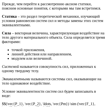
Прежде, чем перейти к рассмотрению аксиом статики,
поясним основные понятия, с которыми мы там встретимся.
Статика
– это раздел теоретической механики, изучающий
условия равновесия систем сил и методы замены этих систем
эквивалентными.
Сила
– векторная величина, характеризующая воздействие на
тело другого материального объекта. Сила определяется тремя
факторами:
точкой приложения,
линией действия или направлением,
модулем или величиной.
Системой
называется совокупность сил, приложенных к
одному твердому телу.
Эквивалентными
называются системы сил, оказывающие на
тело одинаковое воздействие.
Условие эквивалентности систем сил будем записывать в
виде:
$$(\vec{P_1}, \vec{P_2}, \ldots, \vec{Pm}) \sim (\vec{F_1},