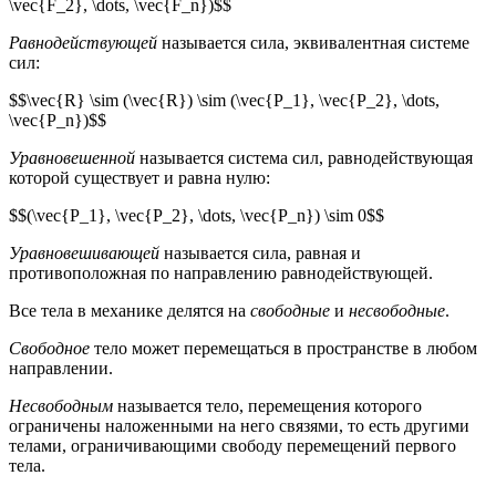
\vec{F_2}, \dots, \vec{F_n})$$
Равнодействующей
называется сила, эквивалентная системе
сил:
$$\vec{R} \sim (\vec{R}) \sim (\vec{P_1}, \vec{P_2}, \dots,
\vec{P_n})$$
Уравновешенной
называется система сил, равнодействующая
которой существует и равна нулю:
$$(\vec{P_1}, \vec{P_2}, \dots, \vec{P_n}) \sim 0$$
Уравновешивающей
называется сила, равная и
противоположная по направлению равнодействующей.
Все тела в механике делятся на
свободные
и
несвободные
.
Свободное
тело может перемещаться в пространстве в любом
направлении.
Несвободным
называется тело, перемещения которого
ограничены наложенными на него связями, то есть другими
телами, ограничивающими свободу перемещений первого
тела.