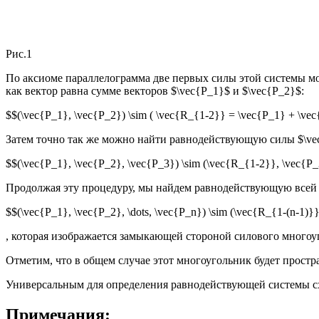
Рис.1
По аксиоме параллелограмма две первых силы этой системы м
как вектор равна сумме векторов $\vec{Р_1}$ и $\vec{Р_2}$:
$$(\vec{Р_1}, \vec{Р_2}) \sim ( \vec{R_{1-2}} = \vec{Р_1} + \ve
Затем точно так же можно найти равнодействующую силы $\vec
$$(\vec{Р_1}, \vec{Р_2}, \vec{Р_3}) \sim (\vec{R_{1-2}}, \vec{Р
Продолжая эту процедуру, мы найдем равнодействующую всей
$$(\vec{Р_1}, \vec{Р_2}, \dots, \vec{Р_n}) \sim (\vec{R_{1-(n-1)}
, которая изображается замыкающей стороной силового много
Отметим, что в общем случае этот многоугольник будет прост
Универсальным для определения равнодействующей системы сх
Примечания: