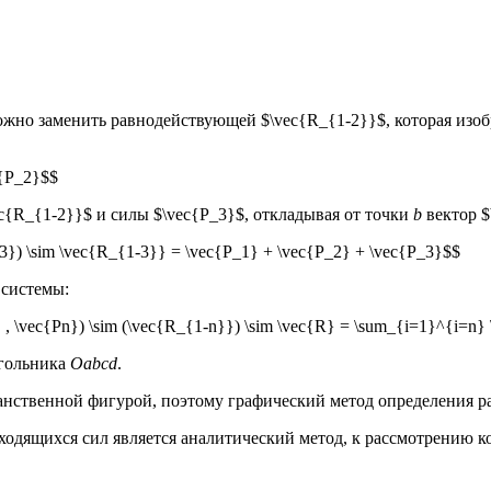
ожно заменить равнодействующей $\vec{R_{1-2}}$, которая изо
c{Р_2}$$
{R_{1-2}}$ и силы $\vec{Р_3}$, откладывая от точки
b
вектор $
_3}) \sim \vec{R_{1-3}} = \vec{Р_1} + \vec{Р_2} + \vec{Р_3}$$
 системы:
} , \vec{Рn}) \sim (\vec{R_{1-n}}) \sim \vec{R} = \sum_{i=1}^{i=n}
угольника
Oabcd
.
ранственной фигурой, поэтому графический метод определения р
одящихся сил является аналитический метод, к рассмотрению к