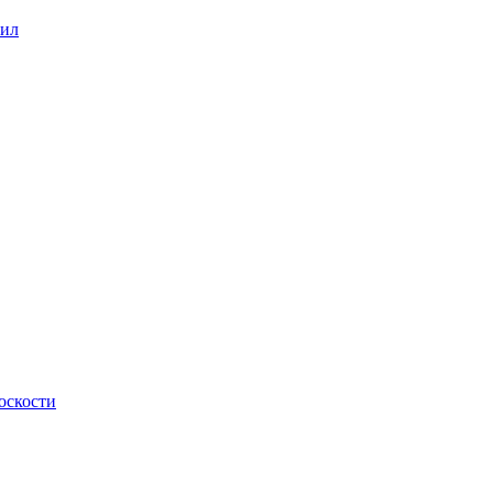
сил
оскости