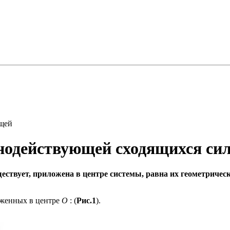
ющей
нодействующей сходящихся си
ствует, приложена в центре системы, равна их геометричес
оженных в центре
О
: (
Рис.1
).