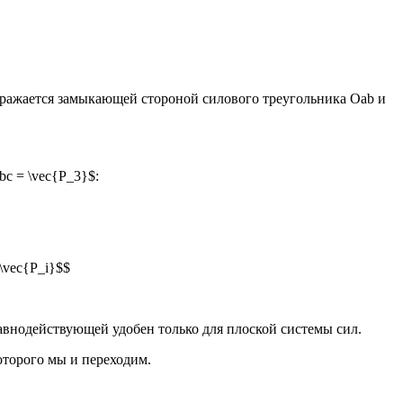
бражается замыкающей стороной силового треугольника Oab и
bc = \vec{Р_3}$:
 \vec{Р_i}$$
авнодействующей удобен только для плоской системы сил.
оторого мы и переходим.