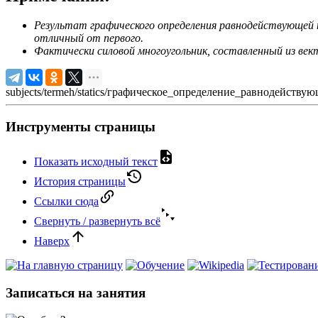
Результат графического определения равнодействующей н
отличный от первого.
Фактически силовой многоугольник, составленный из вект
subjects/termeh/statics/графическое_определение_равнодействую
Инструменты страницы
Показать исходный текст
История страницы
Ссылки сюда
Свернуть / развернуть всё
Наверх
Записаться на занятия