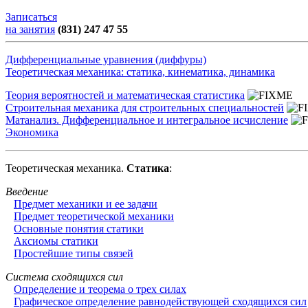
Записаться
на занятия
(831) 247 47 55
Дифференциальные уравнения (диффуры)
Теоретическая механика: статика, кинематика, динамика
Теория вероятностей и математическая статистика
Строительная механика для строительных специальностей
Матанализ. Дифференциальное и интегральное исчисление
Экономика
Теоретическая механика.
Статика
:
Введение
Предмет механики и ее задачи
Предмет теоретической механики
Основные понятия статики
Аксиомы статики
Простейшие типы связей
Система сходящихся сил
Определение и теорема о трех силах
Графическое определение равнодействующей сходящихся сил