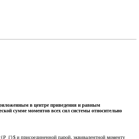
приложенным в центре приведения и равным
ческой сумме моментов всех сил системы относительно
c{P_i'}$ и присоединенной парой, эквивалентной моменту