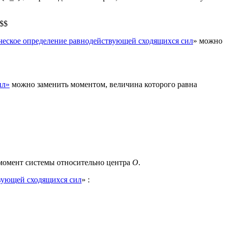
)$$
ческое определение равнодействующей сходящихся сил
» можно
ил»
можно заменить моментом, величина которого равна
й момент системы относительно центра
О
.
вующей сходящихся сил
» :