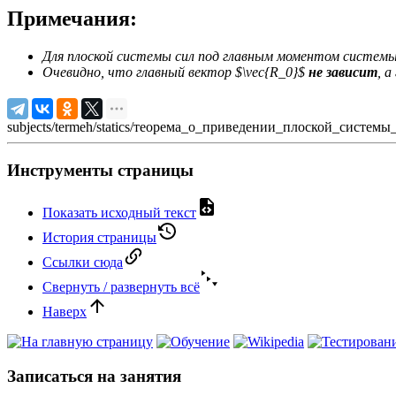
Примечания:
Для плоской системы сил под главным моментом систем
Очевидно, что главный вектор $\vec{R_0}$
не зависит
, 
subjects/termeh/statics/теорема_о_приведении_плоской_системы_
Инструменты страницы
Показать исходный текст
История страницы
Ссылки сюда
Свернуть / развернуть всё
Наверх
Записаться на занятия