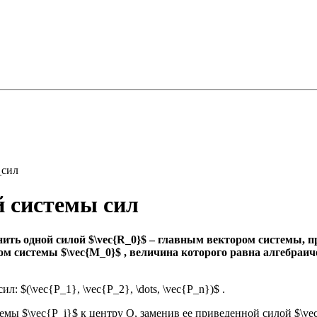
_сил
й системы сил
ить одной силой $\vec{R_0}$ – главным вектором системы, 
ом системы $\vec{M_0}$ , величина которого равна алгебраи
 $(\vec{P_1}, \vec{P_2}, \dots, \vec{P_n})$ .
ы $\vec{P_i}$ к центру О, заменив ее приведенной силой $\ve