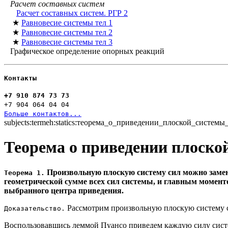
Расчет составных систем
Расчет составных систем. РГР 2
★
Равновесие системы тел 1
★
Равновесие системы тел 2
★
Равновесие системы тел 3
Графическое определение опорных реакций
Контакты
+7 910 874 73 73
+7 904 064 04 04
Больше контактов...
subjects:termeh:statics:теорема_о_приведении_плоской_системы
Теорема о приведении плоско
Произвольную плоскую систему сил можно замен
Теорема 1.
геометрической сумме всех сил системы, и главным момент
выбранного центра приведения.
Рассмотрим произвольную плоскую систему сил:
Доказательство.
Воспользовавшись леммой Пуансо приведем каждую силу систем