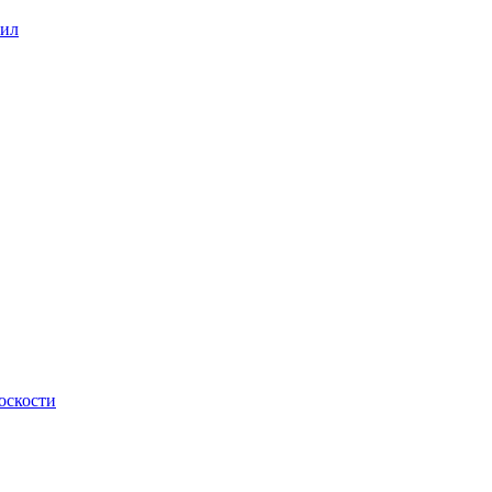
сил
оскости