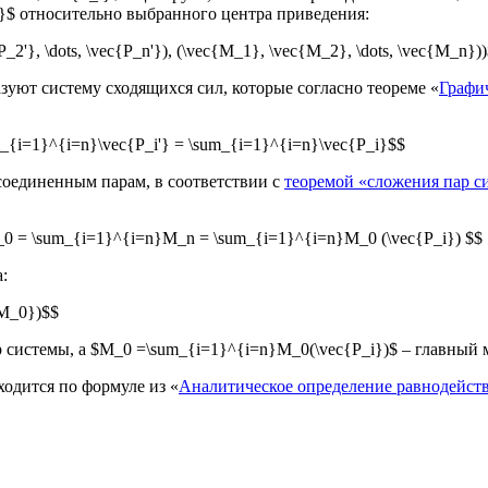
i}$ относительно выбранного центра приведения:
{P_2'}, \dots, \vec{P_n'}), (\vec{M_1}, \vec{M_2}, \dots, \vec{M_n})
уют систему сходящихся сил, которые согласно теореме «
Графи
sum_{i=1}^{i=n}\vec{P_i'} = \sum_{i=1}^{i=n}\vec{P_i}$$
оединенным парам, в соответствии с
теоремой «сложения пар с
 M_0 = \sum_{i=1}^{i=n}M_n = \sum_{i=1}^{i=n}M_0 (\vec{P_i}) $$
:
{M_0})$$
тор системы, а $M_0 =\sum_{i=1}^{i=n}M_0(\vec{P_i})$ – главны
ходится по формуле из «
Аналитическое определение равнодейст