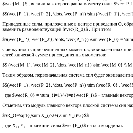
$\vec{M_i}$ , величина которого равна моменту силы $\vec{P_
$$(\vec{P_1}, \vec{P_2}, \dots, \vec{P_n}) \sim ((\vec{P_1'}, \vec
Приведенные силы, приложенные в центре приведения О, образ
заменить равнодействующей $\vec{R_0}$ . При этом
$$(\vec{P_1'}, \vec{P_2'}, \dots, \vec{P_n'}) \sim \vec{R_0} = \
Совокупность присоединенных моментов, эквивалентных прис
алгебраической сумме присоединенных моментов:
$$ (\vec{M_1}, \vec{M_2}, \dots, \vec{M_n}) \sim \vec{M_0} \\
Таким образом, первоначальная система сил будет эквивалентна
$$(\vec{P_1}, \vec{P_2}, \dots, \vec{P_n}) \sim (\vec{R_0} , \vec
, где $\vec{R_0} = \sum_{i=1}^{i=n}\vec{P_i}$ – главный век
Отметим, что модуль главного вектора плоской системы сил на
$$R_O=\sqrt{(\sum X_i)^2+(\sum Y_i)^2}$$
, где X
, Y
– проекции силы $\vec{P_i}$ на оси координат.
i
i