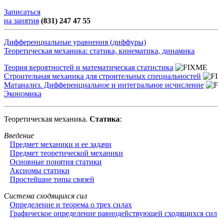
Записаться
на занятия
(831) 247 47 55
Дифференциальные уравнения (диффуры)
Теоретическая механика: статика, кинематика, динамика
Теория вероятностей и математическая статистика
Строительная механика для строительных специальностей
Матанализ. Дифференциальное и интегральное исчисление
Экономика
Теоретическая механика.
Статика
:
Введение
Предмет механики и ее задачи
Предмет теоретической механики
Основные понятия статики
Аксиомы статики
Простейшие типы связей
Система сходящихся сил
Определение и теорема о трех силах
Графическое определение равнодействующей сходящихся сил