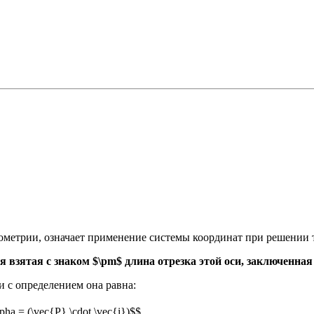
еометрии, означает применение системы координат при решении
я взятая с знаком $\pm$ длина отрезка этой оси, заключенна
и с определением она равна:
lpha = (\vec{Р} \cdot \vec{i})$$