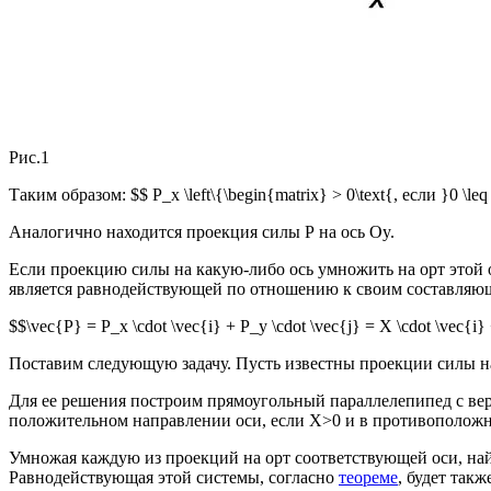
Рис.1
Таким образом: $$ P_x \left\{\begin{matrix} > 0\text{, если }0 \leq \a
Аналогично находится проекция силы Р на ось Oy.
Если проекцию силы на какую-либо ось умножить на орт этой 
является равнодействующей по отношению к своим составляющ
$$\vec{Р} = P_x \cdot \vec{i} + P_y \cdot \vec{j} = X \cdot \vec{i}
Поставим следующую задачу. Пусть известны проекции силы на 
Для ее решения построим прямоугольный параллелепипед с вер
положительном направлении оси, если X>0 и в противоположн
Умножая каждую из проекций на орт соответствующей оси, най
Равнодействующая этой системы, согласно
теореме
, будет так