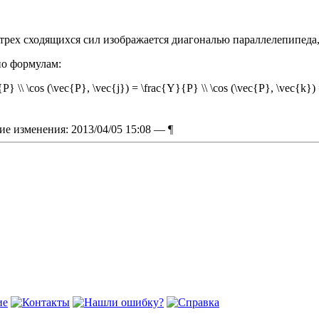
ех сходящихся сил изображается диагональю параллелепипеда, п
по формулам:
P} \\ \cos (\vec{Р}, \vec{j}) = \frac{Y}{P} \\ \cos (\vec{Р}, \vec{k}
ие изменения: 2013/04/05 15:08 —
¶