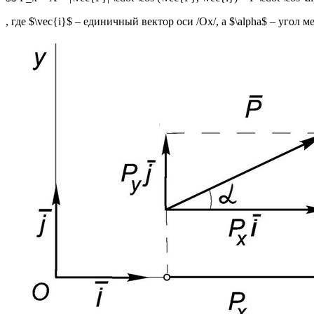
, где $\vec{i}$ – единичный вектор оси /Ox/, а $\alpha$ – угол 