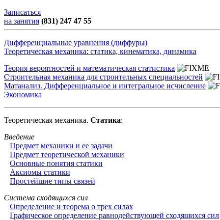
Записаться
на занятия
(831) 247 47 55
Дифференциальные уравнения (диффуры)
Теоретическая механика: статика, кинематика, динамика
Теория вероятностей и математическая статистика
Строительная механика для строительных специальностей
Матанализ. Дифференциальное и интегральное исчисление
Экономика
Теоретическая механика.
Статика
:
Введение
Предмет механики и ее задачи
Предмет теоретической механики
Основные понятия статики
Аксиомы статики
Простейшие типы связей
Система сходящихся сил
Определение и теорема о трех силах
Графическое определение равнодействующей сходящихся сил