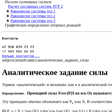
Расчет составных систем
Расчет составных систем. РГР 2
★
Равновесие системы тел 1
★
Равновесие системы тел 2
★
Равновесие системы тел 3
Графическое определение опорных реакций
Контакты
+7 910 874 73 73
+7 904 064 04 04
Больше контактов...
subjects:termeh:statics:аналитическое_задание_силы
Аналитическое задание силы
Термин «аналитический» в механике, как и в аналитической г
Проекцией силы $\vec{Р}$ на ось Ox называетс
Определение.
Эту проекцию обычно обозначают как Р
или X. В соответстви
x
$$ P_x = X = |\vec{Р}| \cdot \cos (\vec{Р}, \vec{i}) = P \cdot \cos \a