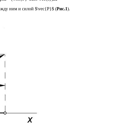
между ним и силой $\vec{Р}$ (
Рис.1
).