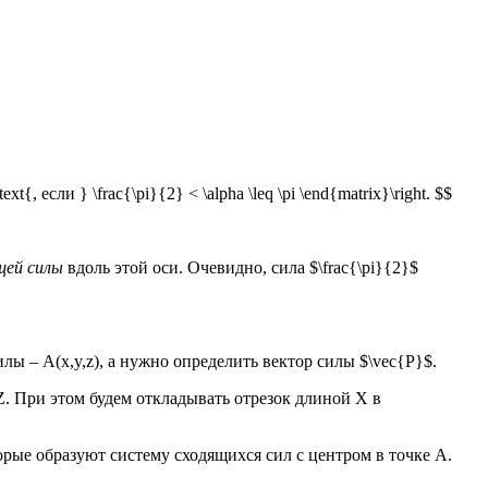
ext{, если } \frac{\pi}{2} < \alpha \leq \pi \end{matrix}\right. $$
щей силы
вдоль этой оси. Очевидно, сила $\frac{\pi}{2}$
ы – A(x,y,z), а нужно определить вектор силы $\vec{Р}$.
. При этом будем откладывать отрезок длиной X в
рые образуют систему сходящихся сил с центром в точке А.