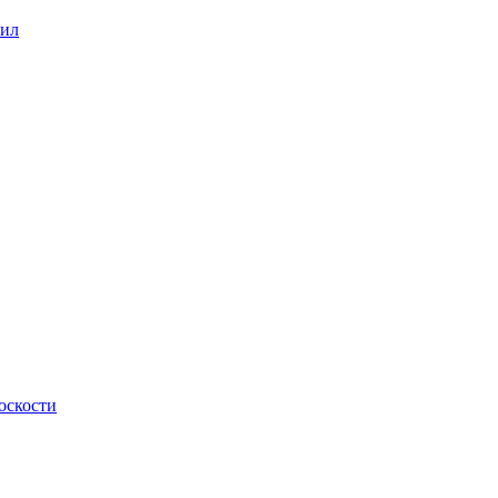
сил
оскости