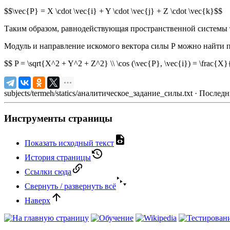
$$\vec{Р} = X \cdot \vec{i} + Y \cdot \vec{j} + Z \cdot \vec{k}$$
Таким образом, равнодействующая пространственной системы тр
Модуль и направление искомого вектора силы Р можно найти 
$$ P = \sqrt{X^2 + Y^2 + Z^2} \\ \cos (\vec{Р}, \vec{i}) = \frac{X}{
subjects/termeh/statics/аналитическое_задание_силы.txt
· Последн
Инструменты страницы
Показать исходный текст
История страницы
Ссылки сюда
Свернуть / развернуть всё
Наверх