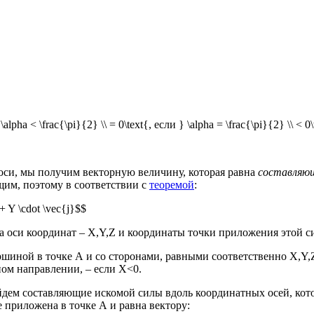
lpha < \frac{\pi}{2} \\ = 0\text{, если } \alpha = \frac{\pi}{2} \\ < 0\t
оси, мы получим векторную величину, которая равна
составляю
им, поэтому в соответствии с
теоремой
:
 + Y \cdot \vec{j}$$
оси координат – X,Y,Z и координаты точки приложения этой сил
шиной в точке А и со сторонами, равными соответственно X,Y,Z
ом направлении, – если X<0.
дем составляющие искомой силы вдоль координатных осей, кото
же приложена в точке А и равна вектору: