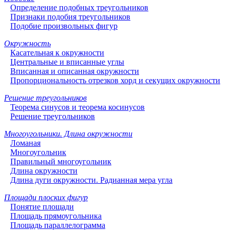
Определение подобных треугольников
Признаки подобия треугольников
Подобие произвольных фигур
Окружность
Касательная к окружности
Центральные и вписанные углы
Вписанная и описанная окружности
Пропорциональность отрезков хорд и секущих окружности
Решение треугольников
Теорема синусов и теорема косинусов
Решение треугольников
Многоугольники. Длина окружности
Ломаная
Многоугольник
Правильный многоугольник
Длина окружности
Длина дуги окружности. Радианная мера угла
Площади плоских фигур
Понятие площади
Площадь прямоугольника
Площадь параллелограмма