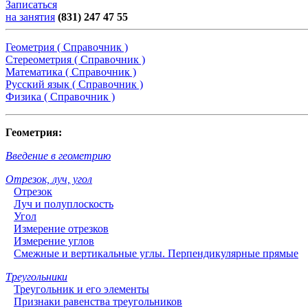
Записаться
на занятия
(831) 247 47 55
Геометрия ( Справочник )
Стереометрия ( Справочник )
Математика ( Справочник )
Русский язык ( Справочник )
Физика ( Справочник )
Геометрия:
Введение в геометрию
Отрезок, луч, угол
Отрезок
Луч и полуплоскость
Угол
Измерение отрезков
Измерение углов
Смежные и вертикальные углы. Перпендикулярные прямые
Треугольники
Треугольник и его элементы
Признаки равенства треугольников