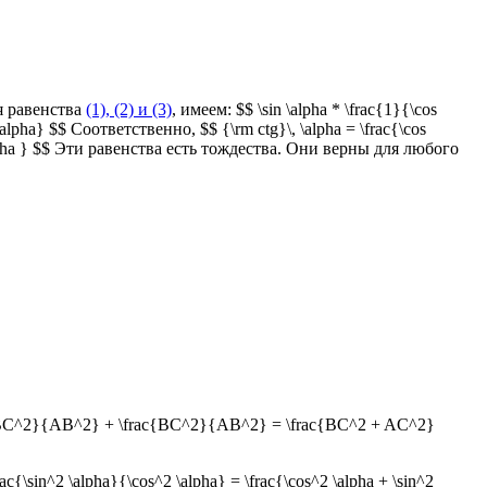
зуя равенства
(1), (2) и (3)
, имеем: $$ \sin \alpha * \frac{1}{\cos
alpha} $$ Соответственно, $$ {\rm ctg}\, \alpha = \frac{\cos
g}\, \alpha } $$ Эти равенства есть тождества. Они верны для любого
frac{BC^2}{AB^2} + \frac{BC^2}{AB^2} = \frac{BC^2 + AC^2}
c{\sin^2 \alpha}{\cos^2 \alpha} = \frac{\cos^2 \alpha + \sin^2