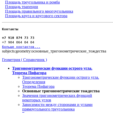
Площадь треугольника и ромба
Площадь трапеции
Площадь правильного многоугольника
Площадь круга и кругового сектора
Контакты
+7 910 874 73 73
+7 904 064 04 04
Больше контактов...
subjects:geometry:основные_тригонометрические_тождества
Геометрия ( Справочник )
Тригонометрические функции острого угла.
Теорема Пифагора
Тригонометрические функции острого угла.
Определения
Теорема Пифагора
Основные тригонометрические тождества
Значения тригонометрических функций
некоторых углов
Зависимости между сторонами и углами
прямоугольного треугольника