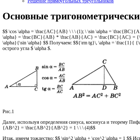
Решение прямоугольных треугольников
Основные тригонометрически
$$ \cos \alpha = \frac{AC}{AB} \ \ \ (1); \ \sin \alpha = \frac{BC}{A
\alpha} = \frac{BC}{AB} * \frac{AB}{AC} = \frac{BC}{AC} = {\rm tg}
\alpha}{\sin \alpha} $$ Получаем: $${\rm tg}\, \alpha = \frac{1}{ {\
острого угла $ \alpha $.
Рис.1
Далее, используя определения синуса, косинуса и теорему Пифаг
{AB^2} = \frac{AB^2}{AB^2} = 1 \ \ \ (4)$$
Итак, имеем тождество: $$ \sin^2 \alpha + \cos^2 \alpha = 1 $$ Испо