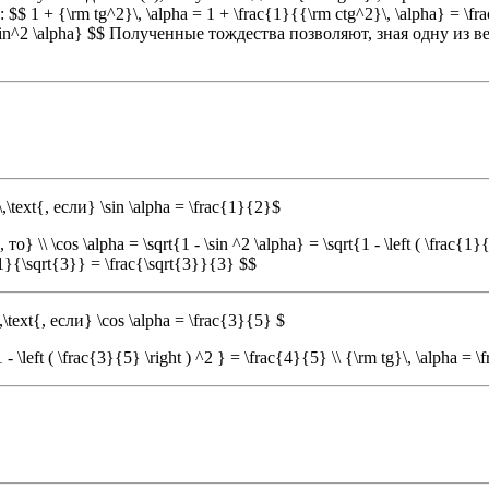
: $$ 1 + {\rm tg^2}\, \alpha = 1 + \frac{1}{{\rm ctg^2}\, \alpha} =
sin^2 \alpha} $$ Полученные тождества позволяют, зная одну из величин 
,\text{, если} \sin \alpha = \frac{1}{2}$
то} \\ \cos \alpha = \sqrt{1 - \sin ^2 \alpha} = \sqrt{1 - \left ( \frac{1}{
 {1}{\sqrt{3}} = \frac{\sqrt{3}}{3} $$
,\text{, если} \cos \alpha = \frac{3}{5} $
 - \left ( \frac{3}{5} \right ) ^2 } = \frac{4}{5} \\ {\rm tg}\, \alpha = 