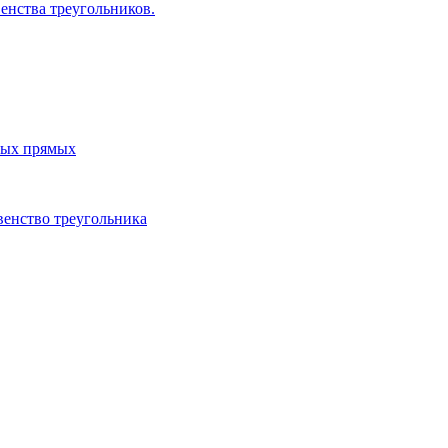
енства треугольников.
ных прямых
венство треугольника