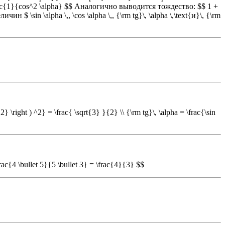
 \frac{1}{cos^2 \alpha} $$ Аналогично выводится тождество: $$ 1 +
$ \sin \alpha \,, \cos \alpha \,, {\rm tg}\, \alpha \,\text{и}\, {\rm
2} \right ) ^2} = \frac{ \sqrt{3} }{2} \\ {\rm tg}\, \alpha = \frac{\sin
\frac{4 \bullet 5}{5 \bullet 3} = \frac{4}{3} $$