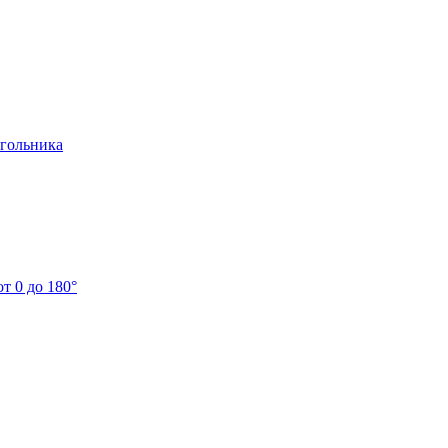
угольника
т 0 до 180°