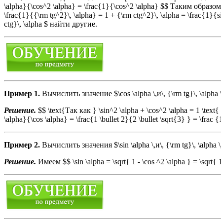
\alpha}{\cos^2 \alpha} = \frac{1}{\cos^2 \alpha} $$ Таким образом
\frac{1}{{\rm tg^2}\, \alpha} = 1 + {\rm ctg^2}\, \alpha = \frac{1}{
ctg}\, \alpha $ найти другие.
Пример 1.
Вычислить значение $\cos \alpha \,и\, {\rm tg}\, \alpha \
Решение.
$$ \text{Так как } \sin^2 \alpha + \cos^2 \alpha = 1 \text{ , 
\alpha}{\cos \alpha} = \frac{1 \bullet 2}{2 \bullet \sqrt{3} } = \frac
Пример 2.
Вычислить значения $\sin \alpha \,и\, {\rm tg}\, \alpha \
Решение.
Имеем $$ \sin \alpha = \sqrt{ 1 - \cos ^2 \alpha } = \sqrt{ 1