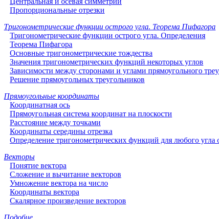
Центральная и осевая симметрии
Пропорциональные отрезки
Тригонометрические функции острого угла. Теорема Пифагора
Тригонометрические функции острого угла. Определения
Теорема Пифагора
Основные тригонометрические тождества
Значения тригонометрических функций некоторых углов
Зависимости между сторонами и углами прямоугольного тре
Решение прямоугольных треугольников
Прямоугольные координаты
Координатная ось
Прямоугольная система координат на плоскости
Расстояние между точками
Координаты середины отрезка
Определение тригонометрических функций для любого угла о
Векторы
Понятие вектора
Сложение и вычитание векторов
Умножение вектора на число
Координаты вектора
Скалярное произведение векторов
Подобие