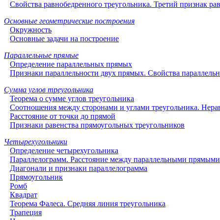
Свойства равнобедренного треугольника. Третий признак рав
Основные геометрические построения
Окружность
Основные задачи на построение
Параллельные прямые
Определение параллельных прямых
Признаки параллельности двух прямых. Свойства параллель
Сумма углов треугольника
Теорема о сумме углов треугольника
Соотношения между сторонами и углами треугольника. Нера
Расстояние от точки до прямой
Признаки равенства прямоугольных треугольников
Четырехугольники
Определение четырехугольника
Параллелограмм. Расстояние между параллельными прямыми
Диагонали и признаки параллелограмма
Прямоугольник
Ромб
Квадрат
Теорема Фалеса. Средняя линия треугольника
Трапеция