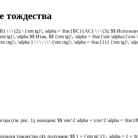
е тождества
B} \ \ \ (2); \ {\rm tg}\, \alpha = \frac{BC}{AC} \ \ \ (3); $$ Исполь
\, \alpha $$ Итак, $$ {\rm tg}\, \alpha = \frac{\sin \alpha}{\cos \
rm ctg}\, \alpha } \ \ \ ; \ \ \ {\rm ctg}\, \alpha = \frac{1}{ {\rm t
ора (см. рис. 1), находим: $$ \sin^2 \alpha + \cos^2 \alpha = \
льзуя тождество (4), получаем: $$ 1 + {\rm tg^2}\, \alpha = 1 + \fra