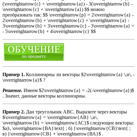
(\overrightarrow{c} + \overrightarrow{a}) - 3(\overrightarrow{b} -
\overrightarrow{c} + \overrightarrow{a}) $$ можно
преобразовать так: $$ \overrightarrow{р} = 2\overrightarrow{a} -
2\overrightarrow{b} + \overrightarrow{c} + \overrightarrow{a} -
3\overrightarrow{b} + 3\overrightarrow{c} - 3\overrightarrow{a} =
- 5\overrightarrow{b} + 4\overrightarrow{c} $$
Пример 1.
Коллинеарны ли векторы $2\overrightarrow{a} \,и\, -
\overrightarrow{a}$ ?
Решение.
Имеем $2\overrightarrow{a} = -2(-\overrightarrow{a})$
. Значит, данные векторы коллинеарны.
Пример 2.
Дан треугольник ABC. Выразите через векторы
$\overrightarrow{a} = \overrightarrow{АВ} \,и\,
\overrightarrow{b} = \overrightarrow{АС}$ следующие векторы:
$а)\, \overrightarrow{ВА}\text{ ; б) }\overrightarrow{СВ}\text{ ;
в) }\overrightarrow{СВ} + \overrightarrow{ВА}$ .