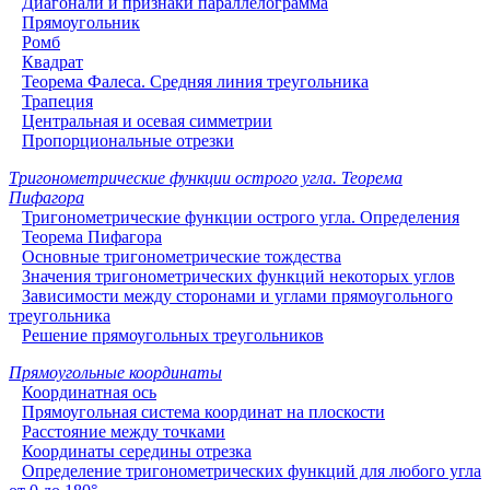
Диагонали и признаки параллелограмма
Прямоугольник
Ромб
Квадрат
Теорема Фалеса. Средняя линия треугольника
Трапеция
Центральная и осевая симметрии
Пропорциональные отрезки
Тригонометрические функции острого угла. Теорема
Пифагора
Тригонометрические функции острого угла. Определения
Теорема Пифагора
Основные тригонометрические тождества
Значения тригонометрических функций некоторых углов
Зависимости между сторонами и углами прямоугольного
треугольника
Решение прямоугольных треугольников
Прямоугольные координаты
Координатная ось
Прямоугольная система координат на плоскости
Расстояние между точками
Координаты середины отрезка
Определение тригонометрических функций для любого угла