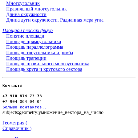
Многоугольник
Правильный многоугольник
Длина окружности
Длина дуги окружности. Радианная мера угла
Площади плоских фигур
Понятие площади
Площадь прямоугольника
Площадь параллелограмма
Площадь треугольника и ромба
Площадь трапеции
Площадь правильного многоугольника
Площадь круга и кругового сектора
Контакты
+7 910 874 73 73
+7 904 064 04 04
Больше контактов...
subjects:geometry:умножение_вектора_на_число
Геометрия (
Справочник )