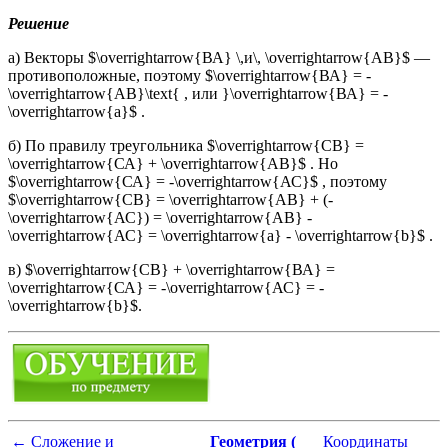
Решение
а) Векторы $\overrightarrow{ВА} \,и\, \overrightarrow{АВ}$ —
противоположные, поэтому $\overrightarrow{ВА} = -
\overrightarrow{АВ}\text{ , или }\overrightarrow{ВА} = -
\overrightarrow{a}$ .
б) По правилу треугольника $\overrightarrow{СВ} =
\overrightarrow{СА} + \overrightarrow{АВ}$ . Но
$\overrightarrow{СА} = -\overrightarrow{АС}$ , поэтому
$\overrightarrow{СВ} = \overrightarrow{АВ} + (-
\overrightarrow{АС}) = \overrightarrow{АВ} -
\overrightarrow{АС} = \overrightarrow{a} - \overrightarrow{b}$ .
в) $\overrightarrow{СВ} + \overrightarrow{ВА} =
\overrightarrow{СА} = -\overrightarrow{АС} = -
\overrightarrow{b}$.
←
Сложение и
Геометрия (
Координаты