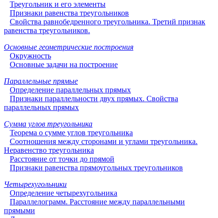
Треугольник и его элементы
Признаки равенства треугольников
Свойства равнобедренного треугольника. Третий признак
равенства треугольников.
Основные геометрические построения
Окружность
Основные задачи на построение
Параллельные прямые
Определение параллельных прямых
Признаки параллельности двух прямых. Свойства
параллельных прямых
Сумма углов треугольника
Теорема о сумме углов треугольника
Соотношения между сторонами и углами треугольника.
Неравенство треугольника
Расстояние от точки до прямой
Признаки равенства прямоугольных треугольников
Четырехугольники
Определение четырехугольника
Параллелограмм. Расстояние между параллельными
прямыми