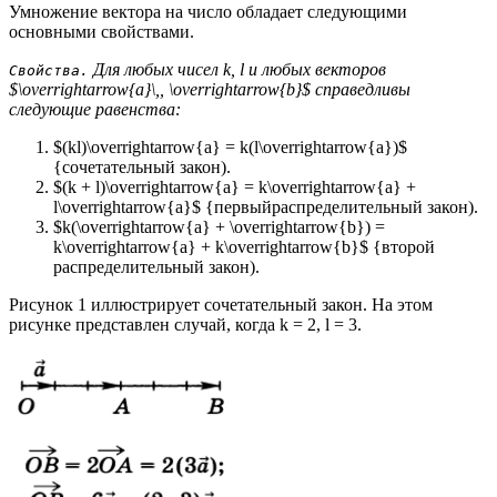
Умножение вектора на число обладает следующими
основными свойствами.
Для любых чисел k, l и любых векторов
Свойства.
$\overrightarrow{a}\,, \overrightarrow{b}$ справедливы
следующие равенства:
$(kl)\overrightarrow{a} = k(l\overrightarrow{a})$
{сочетательный закон).
$(k + l)\overrightarrow{a} = k\overrightarrow{a} +
l\overrightarrow{a}$ {первыйраспределительный закон).
$k(\overrightarrow{a} + \overrightarrow{b}) =
k\overrightarrow{a} + k\overrightarrow{b}$ {второй
распределительный закон).
Рисунок 1 иллюстрирует сочетательный закон. На этом
рисунке представлен случай, когда k = 2, l = 3.