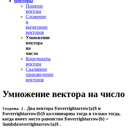
Векторы
Понятие
вектора
Сложение
и
вычитание
векторов
Умножение
вектора
на
число
Координаты
вектора
Скалярное
произведение
векторов
Умножение вектора на число
Два вектора $\overrightarrow{a}$ и
Теорема 1.
$\overrightarrow{b}$ коллинеарны тогда и только тогда,
когда имеет место равенство $\overrightarrow{b} =
\lambda\overrightarrow{a}$ .