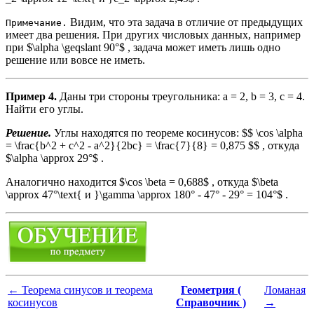
Видим, что эта задача в отличие от предыдущих
Примечание.
имеет два решения. При других числовых данных, например
при $\alpha \geqslant 90°$ , задача может иметь лишь одно
решение или вовсе не иметь.
Пример 4.
Даны три стороны треугольника: a = 2, b = 3, c = 4.
Найти его углы.
Решение.
Углы находятся по теореме косинусов: $$ \cos \alpha
= \frac{b^2 + c^2 - a^2}{2bc} = \frac{7}{8} = 0,875 $$ , откуда
$\alpha \approx 29°$ .
Аналогично находится $\cos \beta = 0,688$ , откуда $\beta
\approx 47°\text{ и }\gamma \approx 180° - 47° - 29° = 104°$ .
←
Теорема синусов и теорема
Геометрия (
Ломаная
косинусов
Справочник )
→