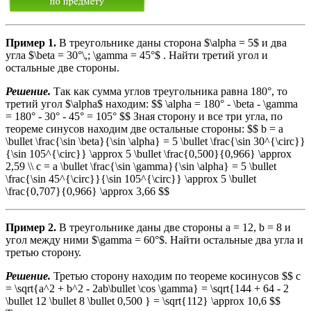
Пример 1.
В треугольнике даны сторона $\alpha = 5$ и два
угла $\beta = 30°\,; \gamma = 45°$ . Найти третий угол и
остальные две стороны.
Решение.
Так как сумма углов треугольника равна 180°, то
третий угол $\alpha$ находим: $$ \alpha = 180° - \beta - \gamma
= 180° - 30° - 45° = 105° $$ Зная сторону и все три угла, по
теореме синусов находим две остальные стороны: $$ b = a
\bullet \frac{\sin \beta}{\sin \alpha} = 5 \bullet \frac{\sin 30^{\circ}}
{\sin 105^{\circ}} \approx 5 \bullet \frac{0,500}{0,966} \approx
2,59 \\ c = a \bullet \frac{\sin \gamma}{\sin \alpha} = 5 \bullet
\frac{\sin 45^{\circ}}{\sin 105^{\circ}} \approx 5 \bullet
\frac{0,707}{0,966} \approx 3,66 $$
Пример 2.
В треугольнике даны две стороны а = 12, b = 8 и
угол между ними $\gamma = 60°$. Найти остальные два угла и
третью сторону.
Решение.
Третью сторону находим по теореме косинусов $$ c
= \sqrt{a^2 + b^2 - 2ab\bullet \cos \gamma} = \sqrt{144 + 64 - 2
\bullet 12 \bullet 8 \bullet 0,500 } = \sqrt{112} \approx 10,6 $$