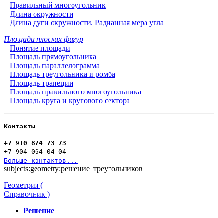
Правильный многоугольник
Длина окружности
Длина дуги окружности. Радианная мера угла
Площади плоских фигур
Понятие площади
Площадь прямоугольника
Площадь параллелограмма
Площадь треугольника и ромба
Площадь трапеции
Площадь правильного многоугольника
Площадь круга и кругового сектора
Контакты
+7 910 874 73 73
+7 904 064 04 04
Больше контактов...
subjects:geometry:решение_треугольников
Геометрия (
Справочник )
Решение