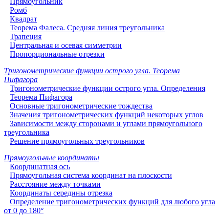
Прямоугольник
Ромб
Квадрат
Теорема Фалеса. Средняя линия треугольника
Трапеция
Центральная и осевая симметрии
Пропорциональные отрезки
Тригонометрические функции острого угла. Теорема
Пифагора
Тригонометрические функции острого угла. Определения
Теорема Пифагора
Основные тригонометрические тождества
Значения тригонометрических функций некоторых углов
Зависимости между сторонами и углами прямоугольного
треугольника
Решение прямоугольных треугольников
Прямоугольные координаты
Координатная ось
Прямоугольная система координат на плоскости
Расстояние между точками
Координаты середины отрезка
Определение тригонометрических функций для любого угла
от 0 до 180°