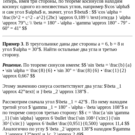
Теперь, имея три стороны, по теореме косинусов находим
косинус одного из неизвестных углов, например $\cos \alpha$
и сам угол $\alpha$ и, значит, угол $\beta$ : $$ \cos \alpha =
\frac{b^2 + c^2 - a^2}{2bc} \approx 0,189 \\ \text{откуда } \alpha
\approx 79°\,; \\ \beta = 180° - \alpha - \gamma \approx 180° - 79° -
60° = 41° $$
Пример 3
. В треугольнике даны две стороны a = 6, b = 8 и
угол $\alpha = 30°$. Найти остальные два угла и третью
сторону.
Решение.
По теореме синусов имеем: $$ \sin \beta = \frac{b}{a}
• \sin \alpha = \frac{8}{6} • \sin 30° = \frac{8}{6} • \frac{1}{2}
\approx 0,667 $$
Этому значению синуса соответствуют два угла: $\beta _1
\approx 42°\text{ и }\beta _2 \approx 138°$ .
Рассмотрим сначала угол $\beta _1 = 42°$ . По нему находим
третий угол $ \gamma _1 = 180° - \alpha - \beta \approx 108°$ и
по теореме синусов третью сторону: $$ c = \frac{a \sin \gamma
_1}{\sin \alpha} \approx 6 \bullet \frac{\sin 108^{\circ}}{\sin
30^{\circ}} \approx 6 \bullet \frac{0,951}{0,500} \approx 11,4 $$
Аналогично по углу $ \beta _2 \approx 138°$ находим $\gamma
_2 \approx 12°\text{ и }c_2 \approx 2,49$ .