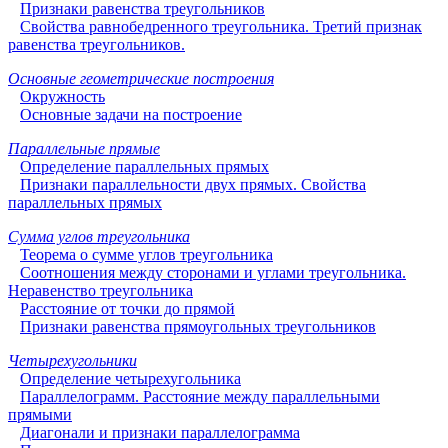
Признаки равенства треугольников
Свойства равнобедренного треугольника. Третий признак
равенства треугольников.
Основные геометрические построения
Окружность
Основные задачи на построение
Параллельные прямые
Определение параллельных прямых
Признаки параллельности двух прямых. Свойства
параллельных прямых
Сумма углов треугольника
Теорема о сумме углов треугольника
Соотношения между сторонами и углами треугольника.
Неравенство треугольника
Расстояние от точки до прямой
Признаки равенства прямоугольных треугольников
Четырехугольники
Определение четырехугольника
Параллелограмм. Расстояние между параллельными
прямыми
Диагонали и признаки параллелограмма