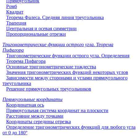
Прямоугольник
Ромб
Квадрат
Теорема Фалеса. Средняя линия треугольника
Трапеция
Центральная и осевая симметрии
Пропорциональные отрезки
Тригонометрические функции острого угла. Теорема
Пифагора
Тригонометрические функции острого угла. Определения
Теорема Пифагора
Основные тригонометрические тождества
Значения тригонометрических функций некоторых углов
Зависимости между сторонами и углами прямоугольного
треугольника
Решение прямоугольных треугольников
Прямоугольные координаты
Координатная ось
Прямоугольная система координат на плоскости
Расстояние между точками
Координаты середины отрезка
Определение тригонометрических функций для любого угла
от 0 до 180°