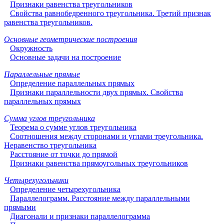
Признаки равенства треугольников
Свойства равнобедренного треугольника. Третий признак
равенства треугольников.
Основные геометрические построения
Окружность
Основные задачи на построение
Параллельные прямые
Определение параллельных прямых
Признаки параллельности двух прямых. Свойства
параллельных прямых
Сумма углов треугольника
Теорема о сумме углов треугольника
Соотношения между сторонами и углами треугольника.
Неравенство треугольника
Расстояние от точки до прямой
Признаки равенства прямоугольных треугольников
Четырехугольники
Определение четырехугольника
Параллелограмм. Расстояние между параллельными
прямыми
Диагонали и признаки параллелограмма