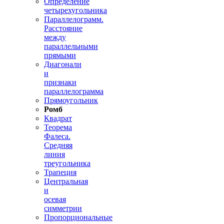
Определение
четырехугольника
Параллелограмм.
Расстояние
между
параллельными
прямыми
Диагонали
и
признаки
параллелограмма
Прямоугольник
Ромб
Квадрат
Теорема
Фалеса.
Средняя
линия
треугольника
Трапеция
Центральная
и
осевая
симметрии
Пропорциональные