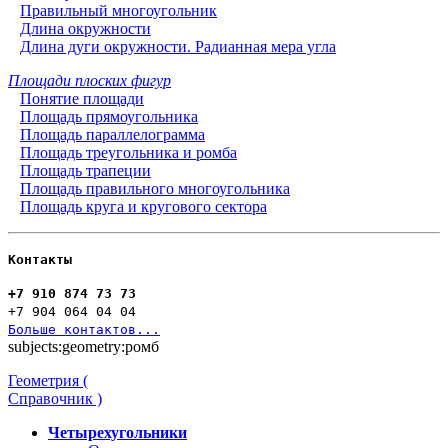
Правильный многоугольник
Длина окружности
Длина дуги окружности. Радианная мера угла
Площади плоских фигур
Понятие площади
Площадь прямоугольника
Площадь параллелограмма
Площадь треугольника и ромба
Площадь трапеции
Площадь правильного многоугольника
Площадь круга и кругового сектора
Контакты
+7 910 874 73 73
+7 904 064 04 04
Больше контактов...
subjects:geometry:ромб
Геометрия (
Справочник )
Четырехугольники