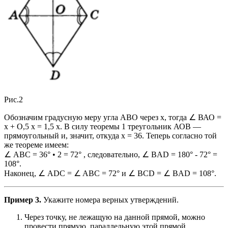
Рис.2
Обозначим градусную меру угла АВО через х, тогда ∠ ВАО =
x + O,5 x = 1,5 x. В силу теоремы 1 треугольник АОВ —
прямоугольный и, значит, откуда х = 36. Теперь согласно той
же теореме имеем:
∠ ABC = 36° • 2 = 72° , следовательно, ∠ BAD = 180° - 72° =
108°.
Наконец, ∠ ADC = ∠ ABC = 72° и ∠ BCD = ∠ BAD = 108°.
Пример 3.
Укажите номера верных утверждений.
Через точку, не лежащую на данной прямой, можно
провести прямую, параллельную этой прямой.